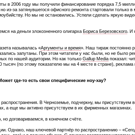
еты в 2006 году мы получили финансирование порядка 7,5 милл
о из-за затянувшегося офисного ремонта стартовали только в 
амоубийству. Но мы не остановились. Успели сделать яркую виде
емся на деньги злокозненного олигарха
Бориса Березовского
. И
азета называлась «
Аргументы и время
». Наш тираж постоянно р
зались запутаны. При этом читатели у нас были, но не было р
ных по нашей аудитории. Но как только
Gallup Media
показал: чи
 тысяч (по этому показателю мы на 4 месте в стране), реклама
ожет где-то есть свои специфические ноу-хау?
и распространения. В Черноземье, подчеркну, мы присутствуем в
ах, а еще мы активно присутствуем в их фирменных магазинах.
, но договариваемся, в конечном счёте.
ции. Однако, наш ключевой партнёр по распространению – «Сег