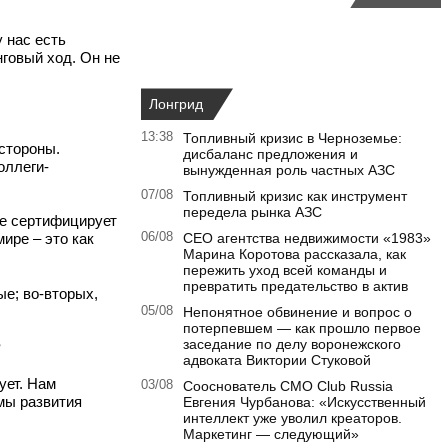
у нас есть
говый ход. Он не
Лонгрид
13:38
Топливный кризис в Черноземье:
стороны.
дисбаланс предложения и
оллеги-
вынужденная роль частных АЗС
07/08
Топливный кризис как инструмент
передела рынка АЗС
не сертифицирует
мире – это как
06/08
CEO агентства недвижимости «1983»
Марина Коротова рассказала, как
пережить уход всей команды и
превратить предательство в актив
ые; во-вторых,
05/08
Непонятное обвинение и вопрос о
потерпевшем — как прошло первое
заседание по делу воронежского
?
адвоката Виктории Стуковой
ует. Нам
03/08
Сооснователь CMO Club Russia
мы развития
Евгения Чурбанова: «Искусственный
интеллект уже уволил креаторов.
Маркетинг — следующий»