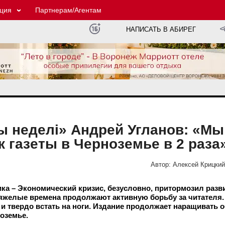
ция
Партнерам/Агентам
НАПИСАТЬ В АБИРЕГ
ы неделi» Андрей Угланов: «Мы
ж газеты в Черноземье в 2 раза
Автор:
Алексей Крицки
ка – Экономический кризис, безусловно, притормозил разв
 тяжелые времена продолжают активную борьбу за читателя
т и твердо встать на ноги. Издание продолжает наращивать 
ноземье.