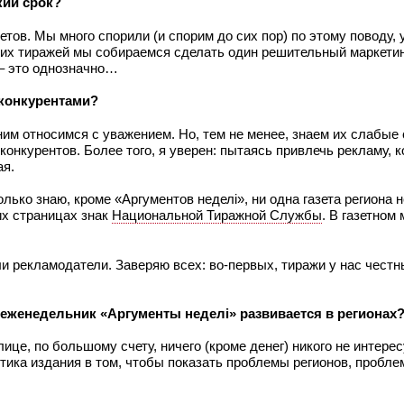
кий срок?
ретов. Мы много спорили (и спорим до сих пор) по этому поводу, 
ших тиражей мы собираемся сделать один решительный маркетин
 – это однозначно…
 конкурентами?
им относимся с уважением. Но, тем не менее, знаем их слабые 
онкурентов. Более того, я уверен: пытаясь привлечь рекламу, к
ая.
лько знаю, кроме «Аргументов неделi», ни одна газета региона 
их страницах знак
Национальной Тиражной Службы
. В газетном 
и рекламодатели. Заверяю всех: во-первых, тиражи у нас честн
 еженедельник «Аргументы неделi» развивается в регионах
лице, по большому счету, ничего (кроме денег) никого не интерес
тика издания в том, чтобы показать проблемы регионов, пробле