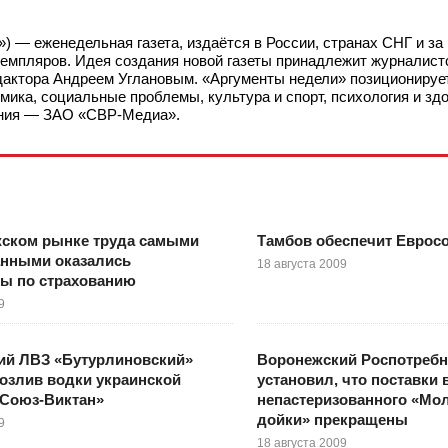
 — еженедельная газета, издаётся в России, странах СНГ и за 
кземпляров. Идея создания новой газеты принадлежит журналис
едактора Андреем Углановым. «Аргументы недели» позиционирует
мика, социальные проблемы, культура и спорт, психология и здо
дания — ЗАО «СВР-Медиа».
жском рынке труда самыми
Тамбов обеспечит Еврос
анными оказались
18 августа 2009
ты по страхованию
9
ий ЛВЗ «Бутурлиновский»
Воронежский Роспотребн
розлив водки украинской
установил, что поставки 
«Союз-Виктан»
непастеризованного «Мол
дойки» прекращены
9
18 августа 2009