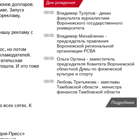
Дни рождения
ионов долларов.
мае. Запуск
08/08
Владимир Тулупов - декан
орекламу,
факультета журналистики
Воронежского государственного
университета
 нашу рекламу с
08/08
Владимир Михайленко -
председатель правления
Воронежской региональной
ос, но потом
организации РСВА
екламодателей.
08/08
Ольга Ортина - заместитель
тательская
председателя Комитета Воронежской
 пошла. И это тоже
областной Думы по физической
культуре и спорту
08/08
Любовь Третьякова - замглавы
Тамбовской области , министра
финансов Тамбовской области
Подробнее
о всех сетях. К
одня-Пресс»