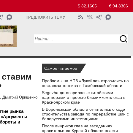
$ 82.1665
€ 94.8366
ПРЕДЛОЖИТЬ ТЕМУ
Самое читаемое
 ставим
Проблемы на НПЗ «Лукойла» отразились на
»
поставках топлива в Тамбовской области
Segezha договорилась с китайскими
партнерами о проекте биохимкомплекса в
й, Дмитрий Орищенко
Красноярском крае
В Воронежской области отчитались о ходе
итие рынка
строительства завода по переработке шин с
. «Аргументы
белорусскими инвестициями
обороты и
После выкриков глав на заседаниях
правительства Курской области власти