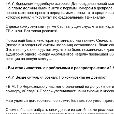
-
А.У. Вспомним
недалёкую историю. Для создания новой газ
По плану должны были выйти с первым номером в феврале, н
нового газетного проекта перед самым летом - это сродни с
которую начали «крутить» по федеральным ТВ-каналам.
Однако конкурентами тут же был запущен слух, что мы изда
ТВ сняли. Вот такая реакция!
Потом ещё была некоторая путаница с названием. Сначала г
(после вынужденной смены названия) остановился. Люди ока
Это в первую очередь потому, что не было независимых дан
аудитория одного номера «Аргументов неделi» превышает 850
реакция на новую газету…
- Вы сталкиваетесь с проблемами с распространением? М
- А.У. Везде ситуация ровная. Но конкуренты не дремлют.
- В.М. По Черноземью у нас нет ограничений на допуск в сет
примеру, «
Сегодня-Пресс
» увеличивает наши тиражи в киоск
Нам удается договориться со всеми. Бывает, торгуемся долго
Сложно бывает забрать свои деньги из сетей после реализа