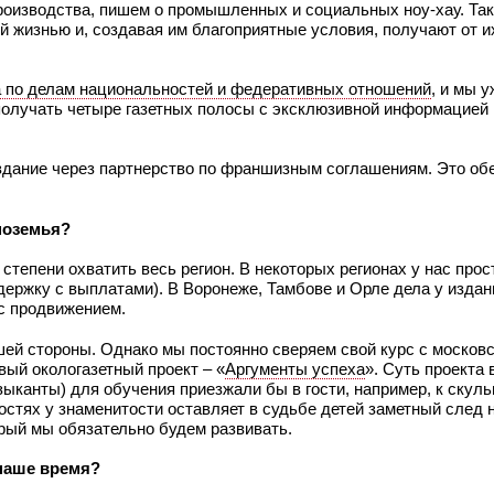
роизводства, пишем о промышленных и социальных ноу-хау. Так
й жизнью и, создавая им благоприятные условия, получают от 
 по делам национальностей и федеративных отношений
, и мы 
олучать четыре газетных полосы с эксклюзивной информацией 
здание через партнерство по франшизным соглашениям. Это об
рноземья?
 степени охватить весь регион. В некоторых регионах у нас прос
держку с выплатами). В Воронеже, Тамбове и Орле дела у издан
 с продвижением.
шей стороны. Однако мы постоянно сверяем свой курс с москов
ый окологазетный проект – «
Аргументы успеха
». Суть проекта 
зыканты) для обучения приезжали бы в гости, например, к скул
гостях у знаменитости оставляет в судьбе детей заметный след 
рый мы обязательно будем развивать.
 наше время?