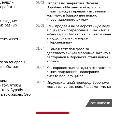
, нашли
03/08
Эксперт по энергетике Леонид
их работы
Воробей: «Механизм «бери или
плати» рискует превратить сетевой
комплекс в барьер для нового
инвестиционного цикла»
уже издаем
из разных
03/08
«Мы продаем не замороженную воду,
а сценарий потребления»: как «Айс в
кубе» строит бизнес на пищевом льде
в индустриальном парке
еспечивает и
«Перспектива»
31/07
«Самая тяжелая фаза за
десятилетие»: как массовые закрытия
ресторанов в Воронеже стали новой
нормой
то за гонорары
ия обстоят
31/07
Как воронежские заводы выживают на
рынке подстанций: кооперация
вместо полного цикла
ским
31/07
Индустриальный пригород Воронежа
в том, чтобы
может запустить новый формат жилья
ьптору
Зурабу
на всю жизнь. Это
все новости