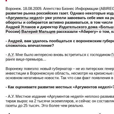
Воронеж. 18.08.2009. Агентство Бизнес Информации (ABIRE
развитие рынка российских газет. Однако некоторые из
«
Аргументы неделi
» уже успели завоевать себе имя на р
обороты и собирается активно развиваться, в том числе
Андрей Угланов
и директор
Издательского дома «Боль
России)
Валерий Мальцев
рассказали «Абирегу» о том, к
-
Андрей
, вам удалось пообщаться с воронежским губе
сложилось впечатление?
-
А.У
. Мне было интересно вновь встретиться с господином
Г
ранге вице-премьера…
Воронежу повезло: новый губернатор – не из питерских генер
инвестиции в Воронежскую область, несмотря на кризисные 
основном негативные новости. Так что сам факт появления в
- Как оцениваете развитие местных «Аргументов неделi»
- А.У. Местное издание «Аргументов неделi» неплохо разви
тираж вырос на 2 тысячи экземпляров, и сейчас он составл
газеты до 25 тысяч. Это более чем реально.