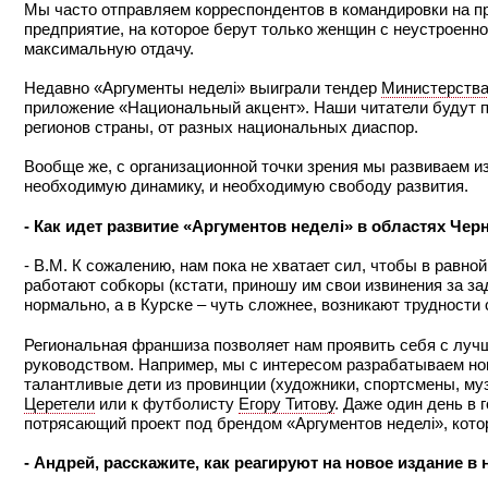
Мы часто отправляем корреспондентов в командировки на п
предприятие, на которое берут только женщин с неустроенно
максимальную отдачу.
Недавно «Аргументы неделi» выиграли тендер
Министерства
приложение «Национальный акцент». Наши читатели будут п
регионов страны, от разных национальных диаспор.
Вообще же, с организационной точки зрения мы развиваем и
необходимую динамику, и необходимую свободу развития.
- Как идет развитие «Аргументов неделi» в областях Че
- В.М. К сожалению, нам пока не хватает сил, чтобы в равной
работают собкоры (кстати, приношу им свои извинения за за
нормально, а в Курске – чуть сложнее, возникают трудности
Региональная франшиза позволяет нам проявить себя с луч
руководством. Например, мы с интересом разрабатываем нов
талантливые дети из провинции (художники, спортсмены, му
Церетели
или к футболисту
Егору Титову
. Даже один день в 
потрясающий проект под брендом «Аргументов неделi», кото
- Андрей, расскажите, как реагируют на новое издание в