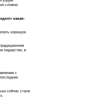
итуация
ьно сложно
еделi» какая-
делать хорошую
 традиционном
ем лидерстве, в
равнению с
 последних
ько сейчас стали
ть