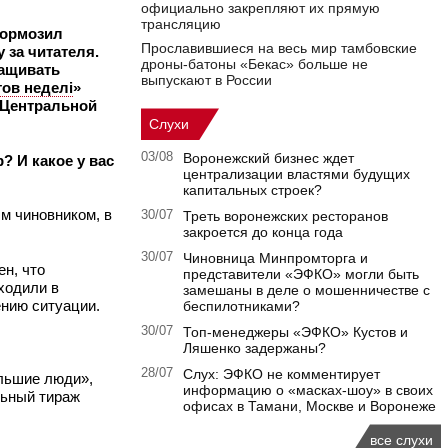
официально закрепляют их прямую
трансляцию
тормозил
Прославившиеся на весь мир тамбовские
 за читателя.
дроны-батоны «Бекас» больше не
ращивать
выпускают в России
ов неделi
»
 Центральной
Слухи
03/08
Воронежский бизнес ждет
? И какое у вас
централизации властями будущих
капитальных строек?
м чиновником, в
30/07
Треть воронежских ресторанов
закроется до конца года
30/07
Чиновница Минпромторга и
ен, что
представители «ЭФКО» могли быть
ходили в
замешаны в деле о мошенничестве с
ению ситуации.
беспилотниками?
30/07
Топ-менеджеры «ЭФКО» Кустов и
Ляшенко задержаны?
28/07
Слух: ЭФКО не комментирует
ольшие люди»,
информацию о «масках-шоу» в своих
льный тираж
офисах в Тамани, Москве и Воронеже
все слухи