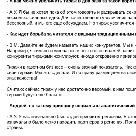
- А как можно увеличить тираж в два раза за такой корот
- А.У. Я бы не хотел пока об этом говорить и раскрывать сек
несколько сильных идей. Для качественного увеличения на
бесспорный, и мы его еще обсуждаем. Но тираж увеличится
- Как идет борьба за читателя с вашими традиционными
-
В.М.
Давайте не будем называть наших конкурентов. Мы к н
Например, я сильно сомневаюсь в честности тиражей наших к
конкуренты тиражами жонглируют, иногда откровенно привир
Тиражи в газетном бизнесе – очень важный показатель. Наско
свои тиражи. Мы это сделали. И по праву размещаем на сво
знак качества!
Считаю: сейчас тираж у нас достаточно весомый, к нам пошл
тиражи будут ещё больше…
- Андрей, по какому принципу социально-аналитический
- А.У. У нас изначально был отдан приоритет регионам. В сто
изначально было легко находить партнеров в регионах. Поли
страны.