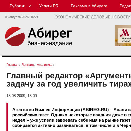
Рубрики
Услуги PR
Реклама в Абиреге
Редак
08 августа 2026,
16:21
ЭКОНОМИЧЕСКИЕ ДЕЛОВЫЕ НОВОСТИ
Главная
/
Лонгрид
/
Аналитика
/
Главный редактор «Аргумент
задачу за год увеличить тира
18.08.2009, 13:09
Агентство Бизнес Информации (ABIREG.RU) – Аналити
российских газет. Однако некоторые издания даже в
неделi» уже успели завоевать себе имя на рынке газе
собирается активно развиваться, в том числе и в Чер