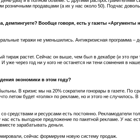
 день-два) и в полном объеме. С другими распространителями с
ми розничными продавцами (а их у нас около 50). Подчас довол
са, демпингуете? Вообще говоря, есть у газеты «Аргументы н
деральные тиражи не уменьшились. Антикризисная программа – 
ый тираж растет. Сейчас он выше, чем был в декабре (и это при
 И уже через год ни у кого не останется ни тени сомнения в наш
адения экономики в этом году?
ибыльны. В кризис мы на 20% сократили гонорары в газете. По с
 летом будет «голяк» по рекламе, но и этого не случилось. В
 со средствами и ресурсами есть постоянно. Рекламодатели тол
у нас есть выгодное предложение по пакетной рекламе. У нас ес
вместе зарабатывать деньги.
рмировали, сейчас формируем новую систему продаж.