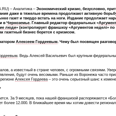
G.RU) – Аналитика –
Экономический кризис, безусловно, при
дания даже в тяжелые времена продолжают активную борьбу
ынке газет и твердо встать на ноги. Издание продолжает на
 и в
Черноземье
. Главный редактор федеральных «
Аргумент
шие люди
» (контролирует франшизу «Аргументов неделi» по
ак газетный бизнес борется с кризисом.
рнатором
Алексеем Гордеевым
. Чему был посвящен разговор
ордеевым
. Ведь Алексей Васильевич был крупным федеральны
алов, а известный в стране человек, с огромными связями. Увер
явления, будут очень весомыми. Раньше из Воронежа часто при
 регионе
Алексея Гордеева
– это очень серьезный шанс к измен
?
вается. За 9 месяцев, пока нашей франшизой распоряжаются «Б
яет более 12.000. В ближайшее время мы хотим довести региона