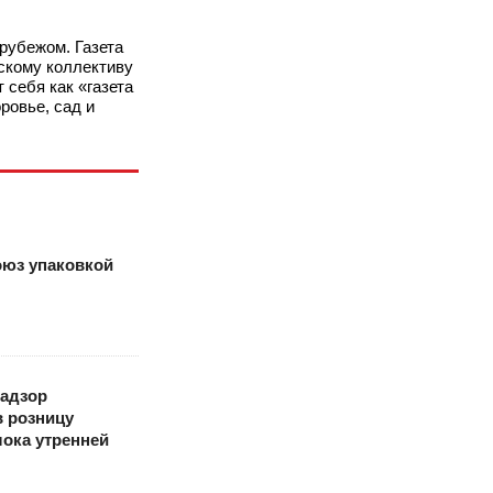
рубежом. Газета
тскому коллективу
 себя как «газета
ровье, сад и
оюз упаковкой
адзор
в розницу
ока утренней