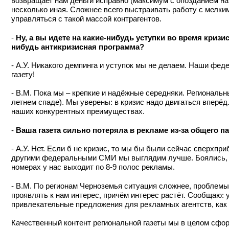
возвращает нам деньги исправно (максимум с опозданием на
несколько иная. Сложнее всего выстраивать работу с мелки
управляться с такой массой контрагентов.
-
Ну, а вы идете на какие-нибудь уступки во время кризи
нибудь антикризисная программа?
- А.У. Никакого демпинга и уступок мы не делаем. Наши фе
газету!
- В.М. Пока мы – крепкие и надёжные середняки. Региональн
летнем спаде). Мы уверены: в кризис надо двигаться вперёд.
наших конкурентных преимуществах.
-
Ваша газета сильно потеряла в рекламе из-за общего п
- А.У. Нет. Если б не кризис, то мы бы были сейчас сверхпр
другими федеральными СМИ мы выглядим лучше. Боялись, что
номерах у нас выходит по 8-9 полос рекламы.
- В.М. По регионам Черноземья ситуация сложнее, проблемы
проявлять к нам интерес, причём интерес растёт. Сообщаю: 
привлекательные предложения для рекламных агентств, как 
Качественный контент региональной газеты мы в целом сфо