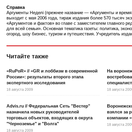
Справка
Аргументы Неделі (прежнее название — «Аргументы и время»)
выходит с мая 2006 года, тираж издания более 570 тысяч э
«Аргументов и фактов» во главе с заместителем главного р
для всей семьи». Основная тематика газеты: политика, эконо
огород, шоу бизнес, туризм и путешествия. Учредитель из
Читайте также
«RuPoR» // «GR и лоббизм в современной
На вороне
России»: результаты второго этапа
востребов
экспертного исследования
специалис
18 августа 2009
18 августа 200
Advis.ru // Федеральная Сеть "Вестер"
Воронежск
назначила новых руководителей
взялся за 
торговых объектов, входящих в округа
компании 
"Черноземье" и "Волга"
18 августа 200
18 августа 2009