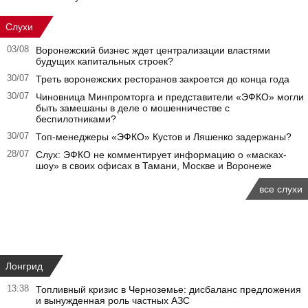
Слухи
03/08
Воронежский бизнес ждет централизации властями
будущих капитальных строек?
30/07
Треть воронежских ресторанов закроется до конца года
30/07
Чиновница Минпромторга и представители «ЭФКО» могли
быть замешаны в деле о мошенничестве с
беспилотниками?
30/07
Топ-менеджеры «ЭФКО» Кустов и Ляшенко задержаны?
28/07
Слух: ЭФКО не комментирует информацию о «масках-
шоу» в своих офисах в Тамани, Москве и Воронеже
все слухи
Лонгрид
13:38
Топливный кризис в Черноземье: дисбаланс предложения
и вынужденная роль частных АЗС