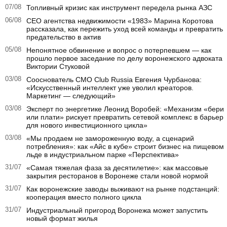
07/08
Топливный кризис как инструмент передела рынка АЗС
06/08
CEO агентства недвижимости «1983» Марина Коротова
рассказала, как пережить уход всей команды и превратить
предательство в актив
05/08
Непонятное обвинение и вопрос о потерпевшем — как
прошло первое заседание по делу воронежского адвоката
Виктории Стуковой
03/08
Сооснователь CMO Club Russia Евгения Чурбанова:
«Искусственный интеллект уже уволил креаторов.
Маркетинг — следующий»
03/08
Эксперт по энергетике Леонид Воробей: «Механизм «бери
или плати» рискует превратить сетевой комплекс в барьер
для нового инвестиционного цикла»
03/08
«Мы продаем не замороженную воду, а сценарий
потребления»: как «Айс в кубе» строит бизнес на пищевом
льде в индустриальном парке «Перспектива»
31/07
«Самая тяжелая фаза за десятилетие»: как массовые
закрытия ресторанов в Воронеже стали новой нормой
31/07
Как воронежские заводы выживают на рынке подстанций:
кооперация вместо полного цикла
31/07
Индустриальный пригород Воронежа может запустить
новый формат жилья