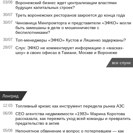
03/08
Воронежский бизнес ждет централизации властями
будущих капитальных строек?
30/07
Треть воронежских ресторанов закроется до конца года
30/07
Чиновница Минпромторга и представители «ЭФКО» могли
быть замешаны в деле о мошенничестве с
беспилотниками?
30/07
Топ-менеджеры «ЭФКО» Кустов и Ляшенко задержаны?
28/07
Слух: ЭФКО не комментирует информацию о «масках-
шоу» в своих офисах в Тамани, Москве и Воронеже
все слухи
Лонгрид
12:03
Топливный кризис как инструмент передела рынка АЗС
06/08
CEO агентства недвижимости «1983» Марина Коротова
рассказала, как пережить уход всей команды и превратить
предательство в актив
05/08
Непонятное обвинение и вопрос о потерпевшем — как