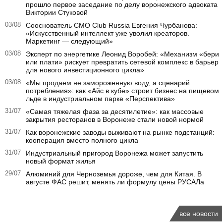
прошло первое заседание по делу воронежского адвоката
Виктории Стуковой
03/08
Сооснователь CMO Club Russia Евгения Чурбанова:
«Искусственный интеллект уже уволил креаторов.
Маркетинг — следующий»
03/08
Эксперт по энергетике Леонид Воробей: «Механизм «бери
или плати» рискует превратить сетевой комплекс в барьер
для нового инвестиционного цикла»
03/08
«Мы продаем не замороженную воду, а сценарий
потребления»: как «Айс в кубе» строит бизнес на пищевом
льде в индустриальном парке «Перспектива»
31/07
«Самая тяжелая фаза за десятилетие»: как массовые
закрытия ресторанов в Воронеже стали новой нормой
31/07
Как воронежские заводы выживают на рынке подстанций:
кооперация вместо полного цикла
31/07
Индустриальный пригород Воронежа может запустить
новый формат жилья
29/07
Алюминий для Черноземья дороже, чем для Китая. В
августе ФАС решит, менять ли формулу цены РУСАЛа
все новости