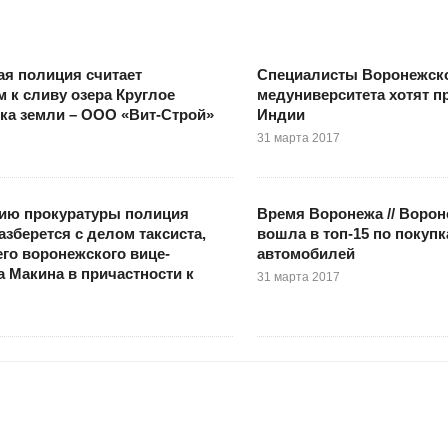
я полиция считает
Специалисты Воронежск
 к сливу озера Круглое
медуниверситета хотят п
ка земли – ООО «Вит-Строй»
Индии
31 марта 2017
нию прокуратуры полиция
Время Воронежа // Ворон
азберется с делом таксиста,
вошла в топ-15 по покуп
го воронежского вице-
автомобилей
а Макина в причастности к
31 марта 2017