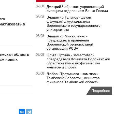
07/08
Дмитрий Чебряков -управляющий
липецким отделением Банка России
08/08
Владимир Тулупов - декан
ого
факультета журналистики
рактиковать в
Воронежского государственного
университета
08/08
Владимир Михайленко -
председатель правления
Воронежской региональной
организации РСВА
ежская область
08/08
Ольга Ортина - заместитель
председателя Комитета Воронежской
кам новых
областной Думы по физической
культуре и спорту
08/08
Любовь Третьякова - замглавы
Тамбовской области , министра
финансов Тамбовской области
Подробнее