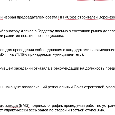
ин
избран председателем совета
НП «Союз строителей Воронеж
убернатору
Алексею Гордееву
письмо о состоянии рынка долево
ии развития негативных процессов».
ов для проведения собеседования с кандидатами на замещени
УП, на 74,46% принадлежит муниципалитету).
нувшем заседании отказала в рекомендации на должность пред
ин, накануне возглавивший региональный
Союз строителей
, уво
го завода (ВМЗ)
подписало график проведения работ по устран
т «практически весь задел по второй и третьей ступеням».