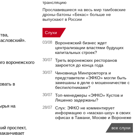
трансляцию
Прославившиеся на весь мир тамбовские
дроны-батоны «Бекас» больше не
выпускают в России
Слухи
тва,
Масловский».
03/08
Воронежский бизнес ждет
централизации властями будущих
капитальных строек?
30/07
Треть воронежских ресторанов
ого воронежского
закроется до конца года
30/07
Чиновница Минпромторга и
представители «ЭФКО» могли быть
замешаны в деле о мошенничестве с
овать в
беспилотниками?
30/07
Топ-менеджеры «ЭФКО» Кустов и
Ляшенко задержаны?
ырья на
28/07
Слух: ЭФКО не комментирует
информацию о «масках-шоу» в своих
офисах в Тамани, Москве и Воронеже
ий проспект,
все слухи
 заканчивает