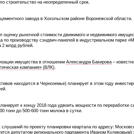
ило строительство на неопределенный срок.
 цементного завода в Хохольском районе Воронежской области.
л оценку рыночной стоимости движимого и недвижимого имущес
а по производству сэндвич-панелей в индустриальном парке «
 2 млрд рублей.
лизации имущества в отношении
Александра Бакирова
– известн
тическая компания» (ВЛК)
.
ктивов находится в Черноземье) планирует в этом году инвестир
ей.
ланирует к концу 2018 года удвоить мощности по переработке с
0 тонн до 500-600 тонн молока в сутки.
слушаний по проекту планировки квартала по адресу: Московск
уется депутатом регионального парламента
Иваном Куликовым
)