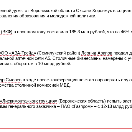
енной думы
от Воронежской области
Оксане Хоронжук
в социал
равления образования и молодежной политики.
 (ВКФ)
в прошлом году составила 185,3 млн рублей, что на 46% 
ОО «АВА-Трейд»
(Семилукский район)
Леонид Арапов
продал д
альной аптечной сети
А5
. Столичные бизнесмены намерены с у
иния с оборотом в 10 млрд рублей.
др Сысоев
в ходе пресс-конференции не стал опровергать слухи
омства столичной комиссией МВД.
«Лискимонтажконструкция»
(Воронежская область) испытывает 
ммы генерального заказчика –
ПАО «Газпром»
– с 12-13 млрд ру