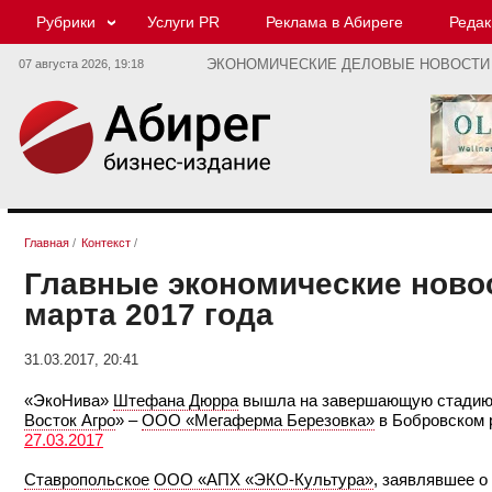
Рубрики
Услуги PR
Реклама в Абиреге
Редак
07 августа 2026,
19:18
ЭКОНОМИЧЕСКИЕ ДЕЛОВЫЕ НОВОСТИ
Главная
/
Контекст
/
Главные экономические новос
марта 2017 года
31.03.2017, 20:41
«ЭкоНива»
Штефана Дюрра
вышла на завершающую стадию с
Восток Агро
» –
ООО «Мегаферма Березовка»
в Бобровском 
27.03.2017
Ставропольское
ООО «АПХ «ЭКО-Культура»
, заявлявшее о