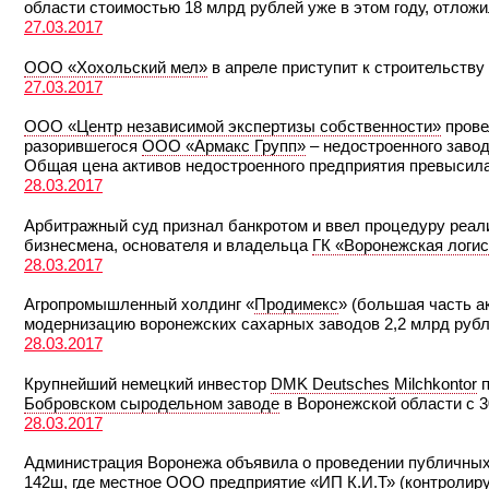
области стоимостью 18 млрд рублей уже в этом году, отлож
27.03.2017
ООО «Хохольский мел»
в апреле приступит к строительству
27.03.2017
ООО «Центр независимой экспертизы собственности»
прове
разорившегося
ООО «Армакс Групп»
– недостроенного завод
Общая цена активов недостроенного предприятия превысила
28.03.2017
Арбитражный суд признал банкротом и ввел процедуру реа
бизнесмена, основателя и владельца
ГК «Воронежская логис
28.03.2017
Агропромышленный холдинг «
Продимекс
» (большая часть а
модернизацию воронежских сахарных заводов 2,2 млрд рубл
28.03.2017
Крупнейший немецкий инвестор
DMK Deutsches Milchkontor
п
Бобровском сыродельном заводе
в Воронежской области с 30
28.03.2017
Администрация Воронежа объявила о проведении публичных 
142ш, где местное ООО предприятие «
ИП К.И.Т
» (контролир