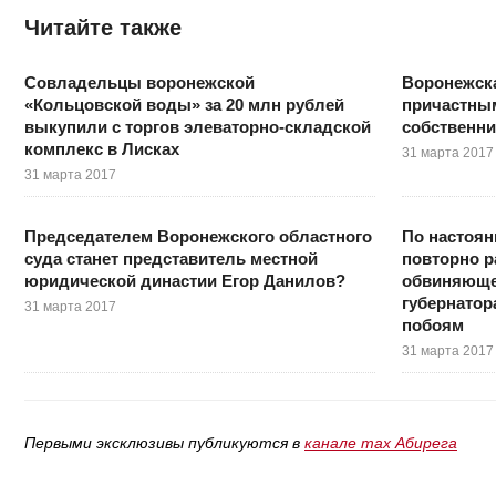
Читайте также
Совладельцы воронежской
Воронежска
«Кольцовской воды» за 20 млн рублей
причастным
выкупили с торгов элеваторно-складской
собственни
комплекс в Лисках
31 марта 2017
31 марта 2017
Председателем Воронежского областного
По настоя
суда станет представитель местной
повторно р
юридической династии Егор Данилов?
обвиняюще
губернатор
31 марта 2017
побоям
31 марта 2017
Первыми эксклюзивы публикуются в
канале max Абирега