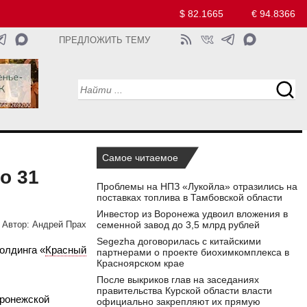
$ 82.1665
€ 94.8366
ПРЕДЛОЖИТЬ ТЕМУ
Самое читаемое
о 31
Проблемы на НПЗ «Лукойла» отразились на
поставках топлива в Тамбовской области
Инвестор из Воронежа удвоил вложения в
семенной завод до 3,5 млрд рублей
Автор:
Андрей Прах
Segezha договорилась с китайскими
олдинга «
Красный
партнерами о проекте биохимкомплекса в
Красноярском крае
После выкриков глав на заседаниях
правительства Курской области власти
оронежской
официально закрепляют их прямую