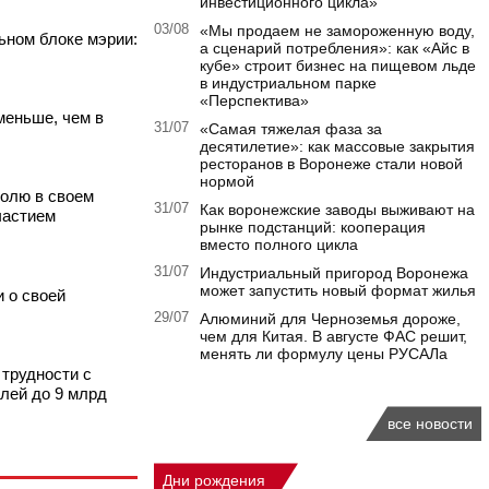
инвестиционного цикла»
03/08
«Мы продаем не замороженную воду,
ьном блоке мэрии:
а сценарий потребления»: как «Айс в
кубе» строит бизнес на пищевом льде
в индустриальном парке
«Перспектива»
меньше, чем в
31/07
«Самая тяжелая фаза за
десятилетие»: как массовые закрытия
ресторанов в Воронеже стали новой
нормой
олю в своем
31/07
Как воронежские заводы выживают на
частием
рынке подстанций: кооперация
вместо полного цикла
31/07
Индустриальный пригород Воронежа
может запустить новый формат жилья
 о своей
29/07
Алюминий для Черноземья дороже,
чем для Китая. В августе ФАС решит,
менять ли формулу цены РУСАЛа
трудности с
блей до 9 млрд
все новости
Дни рождения