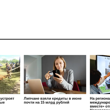
оустроят
Липчане взяли кредиты в июне
На регион
вые
почти на 15 млрд рублей
междунаро
вместе» о