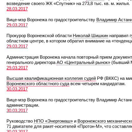
возведение своего ЖК «Спутник» на 273,8 тыс. кв. м. жилья.
28.03.2017
Вице-мэр Воронежа по градостроительству
Владимир Астан
29.03.2017
Прокурор Воронежской области
Николай Шишкин
направил г
областном центре, в котором обратил внимание на «тенденц
29.03.2017
Администрация Воронежа начала повторный прием документ
генерального директора
АО «Центральный рынок»
(бывший М
29.03.2017
Высшая квалификационная коллегия судей
РФ (ВККС) на ми
Воронежского областного суда
всем четырем кандидатам.
30.03.2017
Вице-мэр Воронежа по градостроительству Владимир Астан
администрации.
30.03.2017
Руководство
НПО «Энергомаш»
и
Воронежского механическо
71 двигателе для ракет-носителей «Протон-М», что составляе
30.03.2017