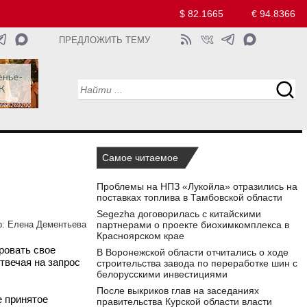
$ 82.1665
€ 94.8366
ПРЕДЛОЖИТЬ ТЕМУ
Самое читаемое
Проблемы на НПЗ «Лукойла» отразились на
поставках топлива в Тамбовской области
Segezha договорилась с китайскими
партнерами о проекте биохимкомплекса в
р:
Елена Дементьева
Красноярском крае
ровать свое
В Воронежской области отчитались о ходе
твечая на запрос
строительства завода по переработке шин с
белорусскими инвестициями
После выкриков глав на заседаниях
е принятое
правительства Курской области власти