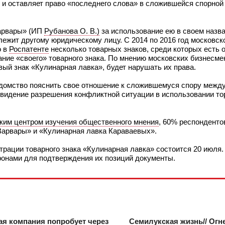
» и оставляет право «последнего слова» в сложившейся спорной
Варвары» (ИП
Рубанова О. В.)
за использование ею в своем назва
ежит другому юридическому лицу. С 2014 по 2016 год московс
о в
Роспатенте
несколько товарных знаков, среди которых есть 
ание «своего» товарного знака. По мнению московских бизнесме
вый знак «Кулинарная лавка», будет нарушать их права.
домство пояснить свое отношение к сложившемуся спору между
видение разрешения конфликтной ситуации в использовании тор
ким центром изучения общественного мнения
, 60% респондентов
 Варвары» и «Кулинарная лавка Караваевых».
рации товарного знака «Кулинарная лавка» состоится 20 июля.
онами для подтверждения их позиций документы.
я компания попробует через
Семилукская жизнь// Ог