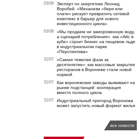
03/08
Эксперт по энергетике Леонид
Воробей: «Механизм «бери или
плати» рискует превратить сетевой
комплекс в барьер для нового
инвестиционного цикла»
03/08
«Мы продаем не замороженную воду,
а сценарий потребления»: как «Айс в
кубе» строит бизнес на пищевом льде
в индустриальном парке
«Перспектива»
31/07
«Самая тяжелая фаза за
десятилетие»: как массовые закрытия
ресторанов в Воронеже стали новой
нормой
31/07
Как воронежские заводы выживают на
рынке подстанций: кооперация
вместо полного цикла
31/07
Индустриальный пригород Воронежа
может запустить новый формат жилья
все новости