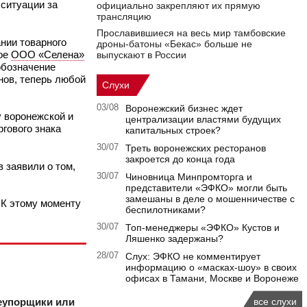
 ситуации за
официально закрепляют их прямую
трансляцию
Прославившиеся на весь мир тамбовские
нии товарного
дроны-батоны «Бекас» больше не
кое
ООО «Селена»
выпускают в России
обозначение
нов, теперь любой
Слухи
03/08
Воронежский бизнес ждет
 воронежской и
централизации властями будущих
гового знака
капитальных строек?
30/07
Треть воронежских ресторанов
закроется до конца года
 заявили о том,
30/07
Чиновница Минпромторга и
представители «ЭФКО» могли быть
замешаны в деле о мошенничестве с
 К этому моменту
беспилотниками?
30/07
Топ-менеджеры «ЭФКО» Кустов и
Ляшенко задержаны?
28/07
Слух: ЭФКО не комментирует
информацию о «масках-шоу» в своих
офисах в Тамани, Москве и Воронеже
неупорщики или
все слухи