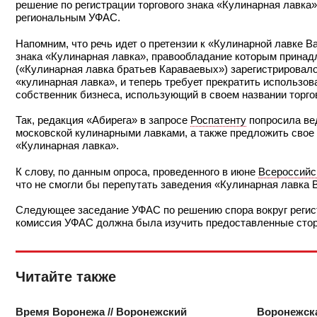
решение по регистрации торгового знака «Кулинарная лавка
региональным УФАС.
Напомним, что речь идет о претензии к «Кулинарной лавке 
знака «Кулинарная лавка», правообладание которым принадл
(«Кулинарная лавка братьев Караваевых») зарегистрировал
«кулинарная лавка», и теперь требует прекратить использов
собственник бизнеса, использующий в своем названии торго
Так, редакция «Абирега» в запросе
Роспатенту
попросила ве
московской кулинарными лавками, а также предложить свое 
«Кулинарная лавка».
К слову, по данным опроса, проведенного в июне
Всероссийс
что не смогли бы перепутать заведения «Кулинарная лавка
Следующее заседание УФАС по решению спора вокруг регист
комиссия УФАС должна была изучить предоставленные стор
Читайте также
Время Воронежа // Воронежский
Воронежска