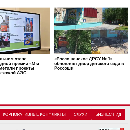
альном этапе
«Россошанское ДРСУ № 1»
дной премии «Мы
обновляет двор детского сада в
тметили проекты
Россоши
ежской АЭС
КОРПОРАТИВНЫЕ КОНФЛИКТЫ
СЛУХИ
БИЗНЕС-ГИД