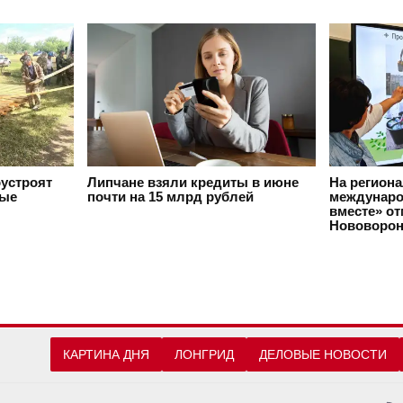
оустроят
Липчане взяли кредиты в июне
На регион
вые
почти на 15 млрд рублей
междунаро
вместе» о
Нововорон
КАРТИНА ДНЯ
ЛОНГРИД
ДЕЛОВЫЕ НОВОСТИ