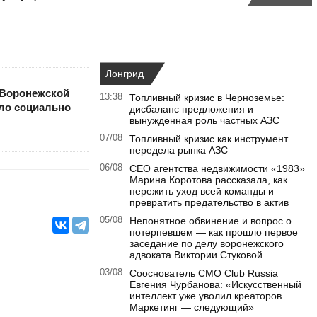
Лонгрид
 Воронежской
13:38
Топливный кризис в Черноземье:
ло социально
дисбаланс предложения и
вынужденная роль частных АЗС
07/08
Топливный кризис как инструмент
передела рынка АЗС
06/08
CEO агентства недвижимости «1983»
Марина Коротова рассказала, как
пережить уход всей команды и
превратить предательство в актив
05/08
Непонятное обвинение и вопрос о
потерпевшем — как прошло первое
заседание по делу воронежского
адвоката Виктории Стуковой
03/08
Сооснователь CMO Club Russia
Евгения Чурбанова: «Искусственный
интеллект уже уволил креаторов.
Маркетинг — следующий»