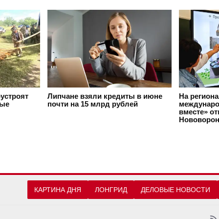
оустроят
Липчане взяли кредиты в июне
На регион
вые
почти на 15 млрд рублей
междунаро
вместе» о
Нововорон
КАРТИНА ДНЯ
ЛОНГРИД
ДЕЛОВЫЕ НОВОСТИ