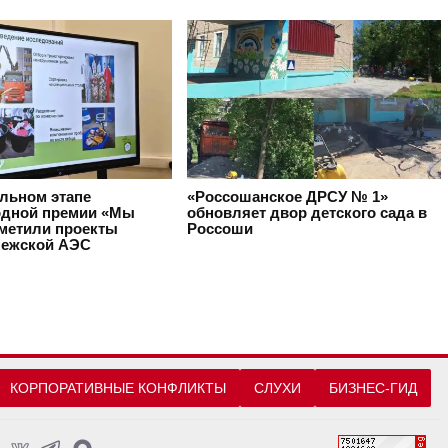
альном этапе
«Россошанское ДРСУ № 1»
дной премии «Мы
обновляет двор детского сада в
тметили проекты
Россоши
ежской АЭС
КОРПОРАТИВНЫЕ КОНФЛИКТЫ
СЛУХИ
БИЗНЕС-ГИД