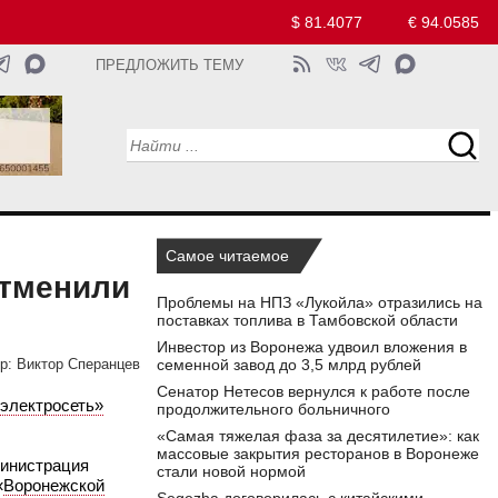
$ 81.4077
€ 94.0585
ПРЕДЛОЖИТЬ ТЕМУ
Самое читаемое
отменили
Проблемы на НПЗ «Лукойла» отразились на
поставках топлива в Тамбовской области
Инвестор из Воронежа удвоил вложения в
семенной завод до 3,5 млрд рублей
р:
Виктор Сперанцев
Сенатор Нетесов вернулся к работе после
электросеть»
продолжительного больничного
«Самая тяжелая фаза за десятилетие»: как
массовые закрытия ресторанов в Воронеже
министрация
стали новой нормой
«
Воронежской