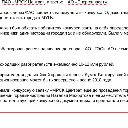
ь
ПАО «МРСК Центра»
, а третье –
АО «Энергоинвест»
.
талась через ФАС повлиять на результаты конкурса. Однако там
держать иск города к МУПу.
должен был обязать победителя конкурса взять на себя определ
иновники администрации города так и не обнаружили. Были у мэ
заблокировав ранее подписание договора с АО «ГЭС». АО не смо
оисходящих разбирательств ежемесячно 10-12 млн рублей.
приятие для дальнейшей продажи ценных бумаг. Блокирующий п
кционирование может быть завершено к весне 2018 года.
овали конкурсную заявку «МРСК Центра» еще до проведения тор
ошений горадминистрации
Наталья Махортова
и ее заместитель
соответствующей конкурсной документации», и предлагали ее о