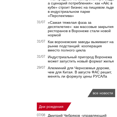
а сценарий потребления»: как «Айс в
кубе» строит бизнес на пищевом льде
в индустриальном парке
«Перспектива»
31/07
«Самая тяжелая фаза за
десятилетие»: как массовые закрытия
ресторанов в Воронеже стали новой
нормой
31/07
Как воронежские заводы выживают на
рынке подстанций: кооперация
вместо полного цикла
31/07
Индустриальный пригород Воронежа
может запустить новый формат жилья
29/07
Алюминий для Черноземья дороже,
чем для Китая. В августе ФАС решит,
менять ли формулу цены РУСАЛа
все новости
Дни рождения
07/08
Дмитрий Чебряков -управляющий