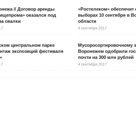
нежа // Договор аренды
«Ростелеком» обеспечит 
ищепрома» оказался под
выборах 10 сентября в В
за свалки
области
17
4 сентября 2017
ском центральном парке
Мусоросортировочному з
нтаж экспозиций фестиваля
Воронежем одобрили го
»
почти на 300 млн рублей
17
4 сентября 2017