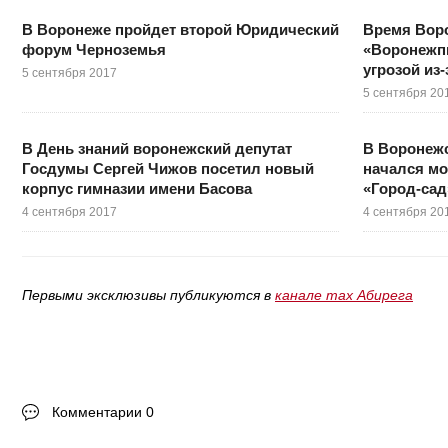
В Воронеже пройдет второй Юридический
Время Воро
форум Черноземья
«Воронежп
угрозой из-
5 сентября 2017
5 сентября 20
В День знаний воронежский депутат
В Воронеж
Госдумы Сергей Чижов посетил новый
начался мо
корпус гимназии имени Басова
«Город-сад
4 сентября 2017
4 сентября 20
Первыми эксклюзивы публикуются в
канале max Абирега
Комментарии 0