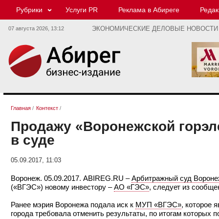
Рубрики
Услуги PR
Реклама в Абиреге
Редак
07 августа 2026,
13:12
ЭКОНОМИЧЕСКИЕ ДЕЛОВЫЕ НОВОСТИ
Главная
/
Контекст
/
Продажу «Воронежской горэл
в суде
05.09.2017, 11:03
Воронеж. 05.09.2017. ABIREG.RU –
Арбитражный суд Вороне
(«ВГЭС») новому инвестору –
АО «ГЭС»
, следует из сообще
Ранее мэрия Воронежа подала иск к
МУП «ВГЭС»
, которое 
города требовала отменить результаты, по итогам которых