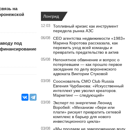
связь на
оронежской
Лонгрид
12:03
Топливный кризис как инструмент
передела рынка АЗС
06/08
CEO агентства недвижимости «1983»
аводу под
Марина Коротова рассказала, как
пережить уход всей команды и
сфинансирование
превратить предательство в актив
05/08
Непонятное обвинение и вопрос о
потерпевшем — как прошло первое
заседание по делу воронежского
адвоката Виктории Стуковой
03/08
Сооснователь CMO Club Russia
Евгения Чурбанова: «Искусственный
интеллект уже уволил креаторов.
Маркетинг — следующий»
03/08
Эксперт по энергетике Леонид
Воробей: «Механизм «бери или
плати» рискует превратить сетевой
комплекс в барьер для нового
инвестиционного цикла»
03/08
«Мы продаем не замороженную воду,