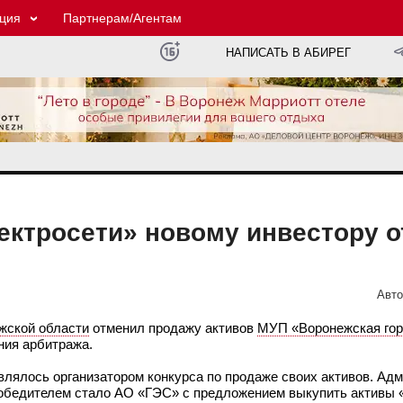
ция
Партнерам/Агентам
НАПИСАТЬ В АБИРЕГ
ектросети» новому инвестору 
Авто
жской области
отменил продажу активов
МУП «Воронежская гор
ния арбитража.
являлось организатором конкурса по продаже своих активов. Ад
 победителем стало АО «ГЭС» с предложением выкупить активы 