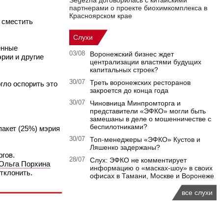
Segezha договорилась с китайскими
партнерами о проекте биохимкомплекса в
Красноярском крае
 сместить
Слухи
енные
03/08
Воронежский бизнес ждет
рии и другие
централизации властями будущих
капитальных строек?
30/07
Треть воронежских ресторанов
гло оспорить это
закроется до конца года
30/07
Чиновница Минпромторга и
представители «ЭФКО» могли быть
замешаны в деле о мошенничестве с
беспилотниками?
акет (25%) мэрия
30/07
Топ-менеджеры «ЭФКО» Кустов и
Ляшенко задержаны?
гов.
28/07
Слух: ЭФКО не комментирует
Ольга Порхина
информацию о «масках-шоу» в своих
тклонить.
офисах в Тамани, Москве и Воронеже
все слухи