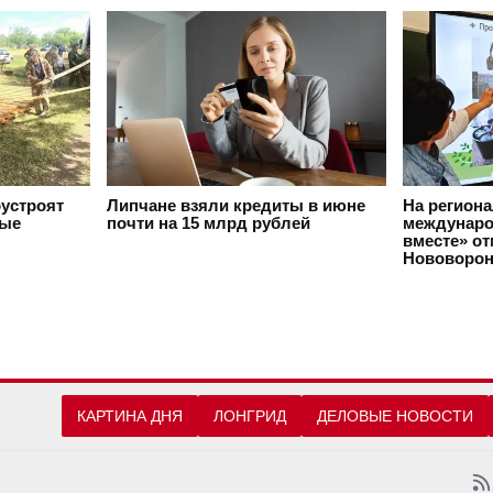
оустроят
Липчане взяли кредиты в июне
На регион
вые
почти на 15 млрд рублей
междунаро
вместе» о
Нововорон
КАРТИНА ДНЯ
ЛОНГРИД
ДЕЛОВЫЕ НОВОСТИ