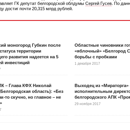
авляет ГК депутат белгородской облдумы
Сергей Гусев
. По да
ду достиг почти 20,315 млрд рублей.
ий моногород Губкин после
Областные чиновники гот
статуса территории
«яблочный» «Белгород С
го развития надеется на 5
борьбы с пробками
ей инвестиций
1 декабря 2017
7
К – Глава КФХ Николай
Выходец из «Мираторга» 
(Белгородская область): «Без
исполнительным директ
к-то скучно, но главное – не
белгородского АПК «Про
»
29 ноября 2017
7