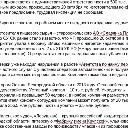
а
» привлекается к административной ответственности в 500 тыс.
ьным исходом, произошедшего 20 октября «с изготовителем кон
екое предписание, трудовая инспекция не сообщает.
ирег» не застал на рабочем месте ни одного сотрудника ведомс
отовителя пищевого сырья – старооскольского
АО «Славянка П
о СУ СК ранее стало известно, что ЧП произошло 20 октября в
иятия упала в воронку «Микс машины» с нагретой карамелью и
 уголовное дело по ч. 2 ст. 216 УК РФ («Нарушение правил без
ь человека»). О результатах его расследования пока публично 
верки уже находил нарушения в работе «
Агентства по найму пе
частного случая с участием оператора автоматических и полуа
отра и схема места происшествия. Компании также было выдано
таром Осколе Белгородской области в 2013 году. Основной спе
доустройству. Уставный капитал – 10 тыс. рублей. Учредитель 
онала не превышает 50 человек, в ноябре компания разместил
отовителя конфет» сотрудник компании может получать от 20 тыс
ила 256,5 млн рублей, чистый убыток – 3,5 млн рублей.
Маленькое чудо», «Левушка») – крупный российский кондитерски
дской области, питерскую «
Фабрику имени Крупской
», ульянов
кже собственные заводы по производству упаковки из гофрирова