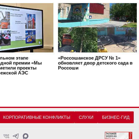
альном этапе
«Россошанское ДРСУ № 1»
дной премии «Мы
обновляет двор детского сада в
тметили проекты
Россоши
ежской АЭС
КОРПОРАТИВНЫЕ КОНФЛИКТЫ
СЛУХИ
БИЗНЕС-ГИД