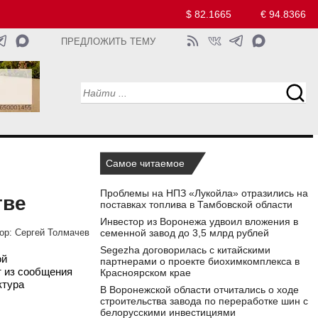
$ 82.1665
€ 94.8366
ПРЕДЛОЖИТЬ ТЕМУ
Самое читаемое
Проблемы на НПЗ «Лукойла» отразились на
тве
поставках топлива в Тамбовской области
Инвестор из Воронежа удвоил вложения в
семенной завод до 3,5 млрд рублей
ор:
Сергей Толмачев
Segezha договорилась с китайскими
ой
партнерами о проекте биохимкомплекса в
т из сообщения
Красноярском крае
ктура
В Воронежской области отчитались о ходе
строительства завода по переработке шин с
белорусскими инвестициями