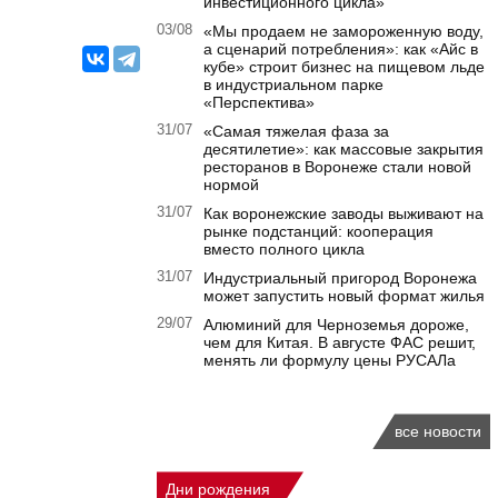
инвестиционного цикла»
03/08
«Мы продаем не замороженную воду,
а сценарий потребления»: как «Айс в
кубе» строит бизнес на пищевом льде
в индустриальном парке
«Перспектива»
31/07
«Самая тяжелая фаза за
десятилетие»: как массовые закрытия
ресторанов в Воронеже стали новой
нормой
31/07
Как воронежские заводы выживают на
рынке подстанций: кооперация
вместо полного цикла
31/07
Индустриальный пригород Воронежа
может запустить новый формат жилья
29/07
Алюминий для Черноземья дороже,
чем для Китая. В августе ФАС решит,
менять ли формулу цены РУСАЛа
все новости
Дни рождения