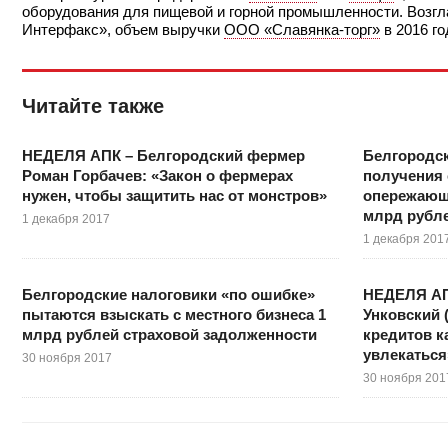
оборудования для пищевой и горной промышленности. Возгл
Интерфакс», объем выручки
ООО «Славянка-торг»
в 2016 го
Читайте также
НЕДЕЛЯ АПК – Белгородский фермер
Белгородск
Роман Горбачев: «Закон о фермерах
получения 
нужен, чтобы защитить нас от монстров»
опережающе
млрд рубл
1 декабря 2017
1 декабря 201
Белгородские налоговики «по ошибке»
НЕДЕЛЯ АП
пытаются взыскать с местного бизнеса 1
Унковский 
млрд рублей страховой задолженности
кредитов ка
увлекаться
30 ноября 2017
30 ноября 201