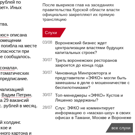
 рублей по
После выкриков глав на заседаниях
фет». Иных
правительства Курской области власти
официально закрепляют их прямую
трансляцию
тва.
Слухи
люс»
описана
 помещении
03/08
Воронежский бизнес ждет
 погибла на месте
централизации властями будущих
опасности при
капитальных строек?
не сообщалось.
30/07
Треть воронежских ресторанов
закроется до конца года
рсонала
».
втоматических
30/07
Чиновница Минпромторга и
представители «ЭФКО» могли быть
 предписание.
замешаны в деле о мошенничестве с
беспилотниками?
циализацией
–
Вадим Петрин
.
30/07
Топ-менеджеры «ЭФКО» Кустов и
а 29 вакансий
Ляшенко задержаны?
. рублей в месяц.
28/07
Слух: ЭФКО не комментирует
информацию о «масках-шоу» в своих
офисах в Тамани, Москве и Воронеже
й холдинг.
ское и
все слухи
нного картона и