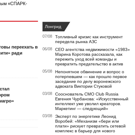
нным «СПАРК-
Лонгрид
07/08
Топливный кризис как инструмент
передела рынка АЗС
овы переехать в
06/08
CEO агентства недвижимости «1983»
ити» ради
Марина Коротова рассказала, как
пережить уход всей команды и
превратить предательство в актив
05/08
Непонятное обвинение и вопрос о
потерпевшем — как прошло первое
заседание по делу воронежского
адвоката Виктории Стуковой
стал
03/08
Сооснователь CMO Club Russia
ором
Евгения Чурбанова: «Искусственный
магро»
интеллект уже уволил креаторов.
Маркетинг — следующий»
03/08
Эксперт по энергетике Леонид
Воробей: «Механизм «бери или
плати» рискует превратить сетевой
комплекс в барьер для нового