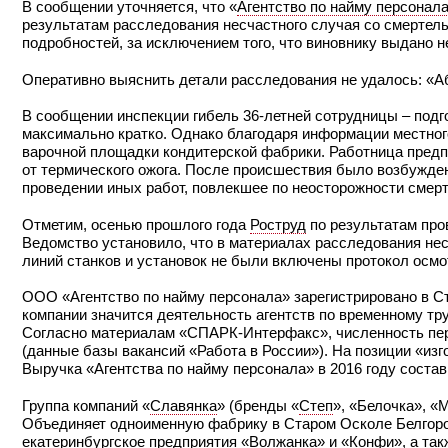
В сообщении уточняется, что «
Агентство по найму персонал
результатам расследования несчастного случая со смертел
подробностей, за исключением того, что виновнику выдано н
Оперативно выяснить детали расследования не удалось: «Аб
В сообщении инспекции гибель 36-летней сотрудницы
–
подг
максимально кратко. Однако благодаря информации местног
варочной площадки кондитерской фабрики. Работница предпр
от термического ожога. После происшествия было возбуждено
проведении иных работ, повлекшее по неосторожности смерт
Отметим, осенью прошлого года
Роструд
по результатам про
Ведомство установило, что в материалах расследования нес
линий станков и установок не были включены протокол осм
ООО «Агентство по найму персонала» зарегистрировано в С
компании значится деятельность агентств по временному тру
Согласно материалам «СПАРК-Интерфакс», численность перс
(данные базы вакансий «Работа в России»). На позиции «изг
Выручка «Агентства по найму персонала» в 2016 году состав
Группа компаний «
Славянка
» (бренды «
Степ
», «Белочка», «
Объединяет одноименную фабрику в Старом Осколе Белгоро
екатеринбургское предприятия «
Волжанка
» и «
Конфи
», а та