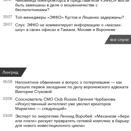
Чиновница Минпромторга и представители «ЭФКО» могли
быть замешаны в деле о мошенничестве с
беспилотниками?
30/07
Топ-менеджеры «ЭФКО» Кустов и Ляшенко задержаны?
28/07
Слух: ЭФКО не комментирует информацию о «масках-
шоу» в своих офисах в Тамани, Москве и Воронеже
все слухи
Лонгрид
05/08
Непонятное обвинение и вопрос о потерпевшем — как
прошло первое заседание по делу воронежского адвоката
Виктории Стуковой
03/08
Сооснователь CMO Club Russia Евгения Чурбанова:
«Искусственный интеллект уже уволил креаторов.
Маркетинг — следующий»
03/08
Эксперт по энергетике Леонид Воробей: «Механизм «бери
или плати» рискует превратить сетевой комплекс в барьер
для нового инвестиционного цикла»