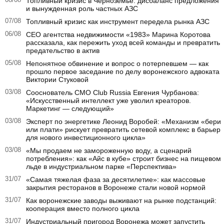
Топливный кризис в Черноземье: дисбаланс предложения
и вынужденная роль частных АЗС
07/08
Топливный кризис как инструмент передела рынка АЗС
06/08
CEO агентства недвижимости «1983» Марина Коротова
рассказала, как пережить уход всей команды и превратить
предательство в актив
05/08
Непонятное обвинение и вопрос о потерпевшем — как
прошло первое заседание по делу воронежского адвоката
Виктории Стуковой
03/08
Сооснователь CMO Club Russia Евгения Чурбанова:
«Искусственный интеллект уже уволил креаторов.
Маркетинг — следующий»
03/08
Эксперт по энергетике Леонид Воробей: «Механизм «бери
или плати» рискует превратить сетевой комплекс в барьер
для нового инвестиционного цикла»
03/08
«Мы продаем не замороженную воду, а сценарий
потребления»: как «Айс в кубе» строит бизнес на пищевом
льде в индустриальном парке «Перспектива»
31/07
«Самая тяжелая фаза за десятилетие»: как массовые
закрытия ресторанов в Воронеже стали новой нормой
31/07
Как воронежские заводы выживают на рынке подстанций:
кооперация вместо полного цикла
31/07
Индустриальный пригород Воронежа может запустить