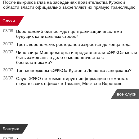
После выкриков глав на заседаниях правительства Курской
области власти официально закрепляют их прямую трансляцию
Слухи
03/08
Воронежский бизнес ждет централизации властями
будущих капитальных строек?
30/07
Треть воронежских ресторанов закроется до конца года
30/07
Чиновница Минпромторга и представители «ЭФКО» могли
быть замешаны в деле о мошенничестве с
беспилотниками?
30/07
Топ-менеджеры «ЭФКО» Кустов и Ляшенко задержаны?
28/07
Слух: ЭФКО не комментирует информацию о «масках-
шоу» в своих офисах в Тамани, Москве и Воронеже
все слухи
Лонгрид
08/08