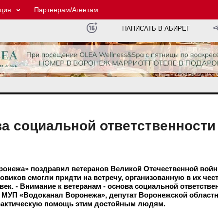
ция
Партнерам/Агентам
НАПИСАТЬ В АБИРЕГ
ва социальной ответственности
онежа» поздравил ветеранов Великой Отечественной войн
овиков смогли придти на встречу, организованную в их че
ек. - Внимание к ветеранам - основа социальной ответств
 МУП «Водоканал Воронежа», депутат Воронежской област
практическую помощь этим достойным людям.