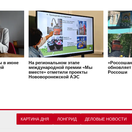
ы в июне
На региональном этапе
«Россошан
ей
международной премии «Мы
обновляет 
вместе» отметили проекты
Россоши
Нововоронежской АЭС
КАРТИНА ДНЯ
ЛОНГРИД
ДЕЛОВЫЕ НОВОСТИ