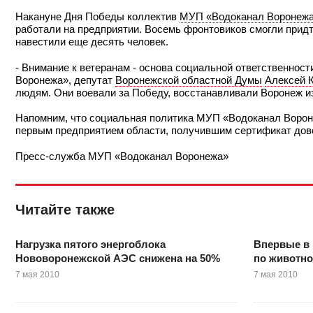
Накануне Дня Победы коллектив
МУП «Водоканал Воронеж
работали на предприятии. Восемь фронтовиков смогли придти
навестили еще десять человек.
- Внимание к ветеранам - основа социальной ответственно
Воронежа», депутат
Воронежской областной Думы
Алексей 
людям. Они воевали за Победу, восстанавливали Воронеж из
Напомним, что социальная политика МУП «Водоканал Воро
первым предприятием области, получившим сертификат дов
Пресс-служба МУП «Водоканал Воронежа»
Читайте также
Нагрузка пятого энергоблока
Впервые в 
Нововоронежской АЭС снижена на 50%
по животно
7 мая 2010
7 мая 2010