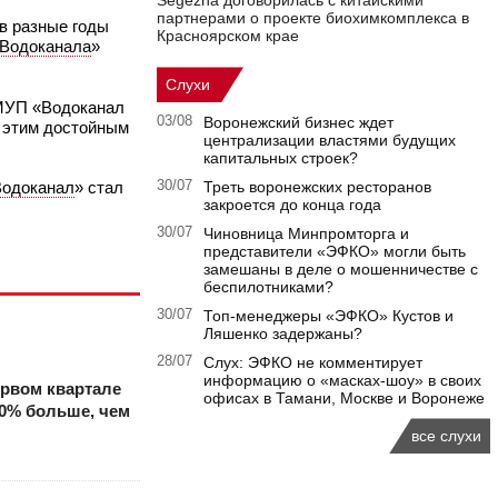
Segezha договорилась с китайскими
партнерами о проекте биохимкомплекса в
в разные годы
Красноярском крае
Водоканала
»
Слухи
 МУП «Водоканал
03/08
Воронежский бизнес ждет
ь этим достойным
централизации властями будущих
капитальных строек?
Водоканал
» стал
30/07
Треть воронежских ресторанов
закроется до конца года
30/07
Чиновница Минпромторга и
представители «ЭФКО» могли быть
замешаны в деле о мошенничестве с
беспилотниками?
30/07
Топ-менеджеры «ЭФКО» Кустов и
Ляшенко задержаны?
28/07
Слух: ЭФКО не комментирует
информацию о «масках-шоу» в своих
ервом квартале
офисах в Тамани, Москве и Воронеже
70% больше, чем
все слухи