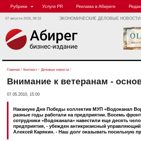
Рубрики
Услуги PR
Реклама в Абиреге
Редак
07 августа 2026,
08:32
ЭКОНОМИЧЕСКИЕ ДЕЛОВЫЕ НОВОСТИ
Главная
/
Контекст
/
Деловые новости
/
Внимание к ветеранам - осно
07.05.2010, 15:00
Накануне Дня Победы коллектив МУП «Водоканал Вор
разные годы работали на предприятии. Восемь фронт
сотрудники «Водоканала» навестили еще десять челов
предприятия, - убежден антикризисный управляющий
Алексей Карякин. - Наш долг оказывать посильную 