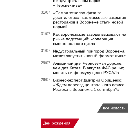
в индустриальном парке
«Перспектива»
31/07
«Самая тяжелая фаза за
десятилетие»: как массовые закрытия
ресторанов в Воронеже стали новой
нормой
31/07
Как воронежские заводы выживают на
рынке подстанций: кооперация
вместо полного цикла
31/07
Индустриальный пригород Воронежа
может запустить новый формат жилья
29/07
Алюминий для Черноземья дороже,
чем для Китая. В августе ФАС решит,
менять ли формулу цены РУСАЛа
29/07
Бизнес-эксперт Дмитрий Орищенко:
«Ждем переезд центрального офиса
Ростеха в Воронеж с 1 сентября?»
все новости
Дни рождения