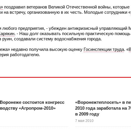
а»
поздравил ветеранов Великой Отечественной войны, которые 
 на встречу, организованную в их честь. Молодые сотрудники «
сти любого предприятия, - убежден антикризисный управляющий
Карякин
. - Наш долг оказывать посильную практическую помощ
 руин, создавали систему водоснабжения города.
нежа» недавно получила высокую оценку
Госинспекции труда
. «
ерия работодателю.
Воронеже состоится конгресс
«Воронежтеплосеть» в п
водству «Агропром-2010»
2010 года заработала на 
в 2009 году
7 мая 2010