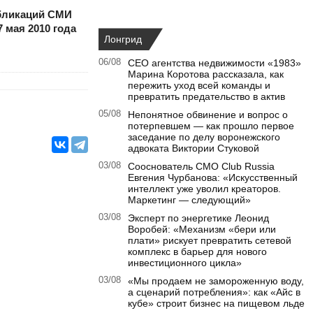
бликаций СМИ
 мая 2010 года
Лонгрид
06/08
CEO агентства недвижимости «1983»
Марина Коротова рассказала, как
пережить уход всей команды и
превратить предательство в актив
05/08
Непонятное обвинение и вопрос о
потерпевшем — как прошло первое
заседание по делу воронежского
адвоката Виктории Стуковой
03/08
Сооснователь CMO Club Russia
Евгения Чурбанова: «Искусственный
интеллект уже уволил креаторов.
Маркетинг — следующий»
03/08
Эксперт по энергетике Леонид
Воробей: «Механизм «бери или
плати» рискует превратить сетевой
комплекс в барьер для нового
инвестиционного цикла»
03/08
«Мы продаем не замороженную воду,
а сценарий потребления»: как «Айс в
кубе» строит бизнес на пищевом льде