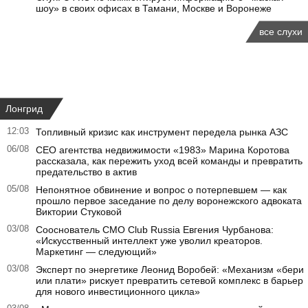
шоу» в своих офисах в Тамани, Москве и Воронеже
все слухи
Лонгрид
12:03
Топливный кризис как инструмент передела рынка АЗС
06/08
CEO агентства недвижимости «1983» Марина Коротова
рассказала, как пережить уход всей команды и превратить
предательство в актив
05/08
Непонятное обвинение и вопрос о потерпевшем — как
прошло первое заседание по делу воронежского адвоката
Виктории Стуковой
03/08
Сооснователь CMO Club Russia Евгения Чурбанова:
«Искусственный интеллект уже уволил креаторов.
Маркетинг — следующий»
03/08
Эксперт по энергетике Леонид Воробей: «Механизм «бери
или плати» рискует превратить сетевой комплекс в барьер
для нового инвестиционного цикла»