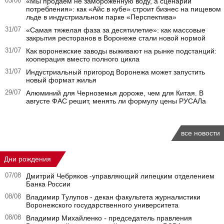
03/08
«Мы продаем не замороженную воду, а сценарий
потребления»: как «Айс в кубе» строит бизнес на пищевом
льде в индустриальном парке «Перспектива»
31/07
«Самая тяжелая фаза за десятилетие»: как массовые
закрытия ресторанов в Воронеже стали новой нормой
31/07
Как воронежские заводы выживают на рынке подстанций:
кооперация вместо полного цикла
31/07
Индустриальный пригород Воронежа может запустить
новый формат жилья
29/07
Алюминий для Черноземья дороже, чем для Китая. В
августе ФАС решит, менять ли формулу цены РУСАЛа
все новости
Дни рождения
07/08
Дмитрий Чебряков -управляющий липецким отделением
Банка России
08/08
Владимир Тулупов - декан факультета журналистики
Воронежского государственного университета
08/08
Владимир Михайленко - председатель правления