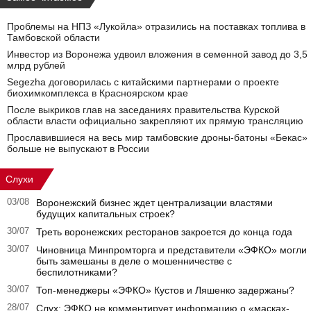
Проблемы на НПЗ «Лукойла» отразились на поставках топлива в
Тамбовской области
Инвестор из Воронежа удвоил вложения в семенной завод до 3,5
млрд рублей
Segezha договорилась с китайскими партнерами о проекте
биохимкомплекса в Красноярском крае
После выкриков глав на заседаниях правительства Курской
области власти официально закрепляют их прямую трансляцию
Прославившиеся на весь мир тамбовские дроны-батоны «Бекас»
больше не выпускают в России
Слухи
03/08
Воронежский бизнес ждет централизации властями
будущих капитальных строек?
30/07
Треть воронежских ресторанов закроется до конца года
30/07
Чиновница Минпромторга и представители «ЭФКО» могли
быть замешаны в деле о мошенничестве с
беспилотниками?
30/07
Топ-менеджеры «ЭФКО» Кустов и Ляшенко задержаны?
28/07
Слух: ЭФКО не комментирует информацию о «масках-