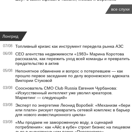
все слухи
Лонгрид
07/08
Топливный кризис как инструмент передела рынка АЗС
06/08
CEO агентства недвижимости «1983» Марина Коротова
рассказала, как пережить уход всей команды и превратить
предательство в актив
05/08
Непонятное обвинение и вопрос о потерпевшем — как
прошло первое заседание по делу воронежского адвоката
Виктории Стуковой
03/08
Сооснователь CMO Club Russia Евгения Чурбанова:
«Искусственный интеллект уже уволил креаторов.
Маркетинг — следующий»
03/08
Эксперт по энергетике Леонид Воробей: «Механизм «бери
или плати» рискует превратить сетевой комплекс в барьер
для нового инвестиционного цикла»
03/08
«Мы продаем не замороженную воду, а сценарий
потребления»: как «Айс в кубе» строит бизнес на пищевом
льде в индустриальном парке «Перспектива»