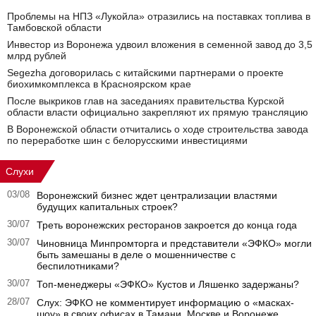
Проблемы на НПЗ «Лукойла» отразились на поставках топлива в
Тамбовской области
Инвестор из Воронежа удвоил вложения в семенной завод до 3,5
млрд рублей
Segezha договорилась с китайскими партнерами о проекте
биохимкомплекса в Красноярском крае
После выкриков глав на заседаниях правительства Курской
области власти официально закрепляют их прямую трансляцию
В Воронежской области отчитались о ходе строительства завода
по переработке шин с белорусскими инвестициями
Слухи
03/08
Воронежский бизнес ждет централизации властями
будущих капитальных строек?
30/07
Треть воронежских ресторанов закроется до конца года
30/07
Чиновница Минпромторга и представители «ЭФКО» могли
быть замешаны в деле о мошенничестве с
беспилотниками?
30/07
Топ-менеджеры «ЭФКО» Кустов и Ляшенко задержаны?
28/07
Слух: ЭФКО не комментирует информацию о «масках-
шоу» в своих офисах в Тамани, Москве и Воронеже