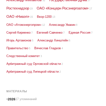
32
27
Ростехнадзор
ОАО «Концерн Росэнергоатом»
19
17
ОАО «Ниаэп»
Ввэр-1200
15
13
ОАО «Атомэнергопром»
Александр Увакин
12
8
Сергей Кириенко
Евгений Савченко
Единая Россия
7
7
7
Игорь Артамонов
Александр Хинштейн
5
5
Правительство
Вячеслав Гладков
5
4
Следственный комитет
3
Арбитражный суд Орловской области
2
Арбитражный суд Липецкой области
2
МАТЕРИАЛЫ
2026
17 упоминаний