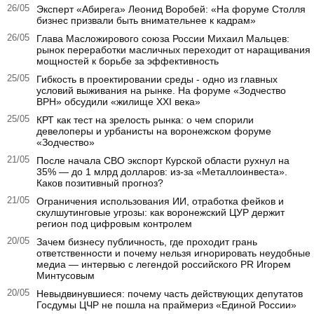
26/05
Эксперт «Абирега» Леонид Воробей: «На форуме Столля
бизнес призвали быть внимательнее к кадрам»
26/05
Глава Масложирового союза России Михаил Мальцев:
рынок переработки масличных переходит от наращивания
мощностей к борьбе за эффективность
25/05
Гибкость в проектировании среды - одно из главных
условий выживания на рынке. На форуме «Зодчество
ВРН» обсудили «жилище XXI века»
25/05
КРТ как тест на зрелость рынка: о чем спорили
девелоперы и урбанисты на воронежском форуме
«Зодчество»
21/05
После начала СВО экспорт Курской области рухнул на
35% — до 1 млрд долларов: из-за «Металлоинвеста».
Каков позитивный прогноз?
21/05
Ограничения использования ИИ, отработка фейков и
скулшутинговые угрозы: как воронежский ЦУР держит
регион под цифровым контролем
20/05
Зачем бизнесу публичность, где проходит грань
ответственности и почему нельзя игнорировать неудобные
медиа — интервью с легендой российского PR Игорем
Минтусовым
20/05
Невыдвинувшиеся: почему часть действующих депутатов
Госдумы ЦЧР не пошла на праймериз «Единой России»