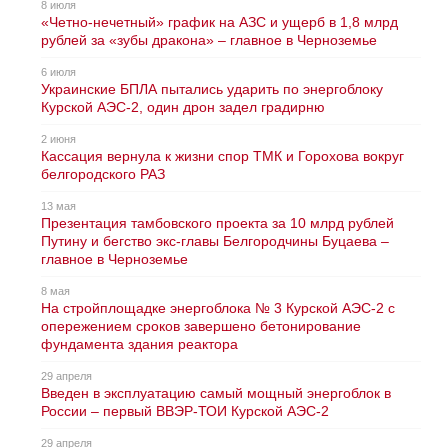
8 июля
«Четно-нечетный» график на АЗС и ущерб в 1,8 млрд
рублей за «зубы дракона» – главное в Черноземье
6 июля
Украинские БПЛА пытались ударить по энергоблоку
Курской АЭС-2, один дрон задел градирню
2 июня
Кассация вернула к жизни спор ТМК и Горохова вокруг
белгородского РАЗ
13 мая
Презентация тамбовского проекта за 10 млрд рублей
Путину и бегство экс-главы Белгородчины Буцаева –
главное в Черноземье
8 мая
На стройплощадке энергоблока № 3 Курской АЭС-2 с
опережением сроков завершено бетонирование
фундамента здания реактора
29 апреля
Введен в эксплуатацию самый мощный энергоблок в
России – первый ВВЭР-ТОИ Курской АЭС-2
29 апреля