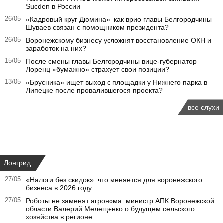
Sucden в России
26/05
«Кадровый круг Дюмина»: как врио главы Белгородчины
Шуваев связан с помощником президента?
26/05
Воронежскому бизнесу усложнят восстановление ОКН и
заработок на них?
15/05
После смены главы Белгородчины вице-губернатор
Лоренц «бумажно» страхует свои позиции?
13/05
«Брусника» ищет выход с площадки у Нижнего парка в
Липецке после провалившегося проекта?
все слухи
Лонгрид
27/05
«Налоги без скидок»: что меняется для воронежского
бизнеса в 2026 году
27/05
Роботы не заменят агронома: министр АПК Воронежской
области Валерий Мелещенко о будущем сельского
хозяйства в регионе