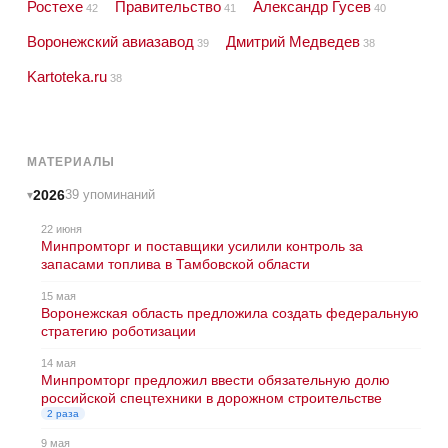
Ростехе
Правительство
Александр Гусев
42
41
40
Воронежский авиазавод
Дмитрий Медведев
39
38
Kartoteka.ru
38
МАТЕРИАЛЫ
2026
39 упоминаний
22 июня
Минпромторг и поставщики усилили контроль за
запасами топлива в Тамбовской области
15 мая
Воронежская область предложила создать федеральную
стратегию роботизации
14 мая
Минпромторг предложил ввести обязательную долю
российской спецтехники в дорожном строительстве
2 раза
9 мая