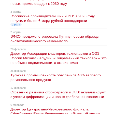
новых промплощадок к 2030 году
3 марта
Российские производители шин и РТИ в 2025 году
получили более 6 млрд рублей господдержки
2 раза
2 марта
ЭФКО продемонстрировала Путину первые образцы
биотехнологического какао-масло
26 февраля
Директор Ассоциации кластеров, технопарков и ОЭЗ
России Михаил Лабудин: «Современный технопарк – это
не объект недвижимости, а экосистема»
26 февраля
Тульская промышленность обеспечила 48% валового
регионального продукта
17 февраля
Стратегию развития стройотрасли и ЖКХ актуализируют
с учетом цифровизации и новых требований экономики
6 февраля
Директор Центрально-Черноземного филиала
СберЛизинга Елена Дровянникова: «Льготный лизинг