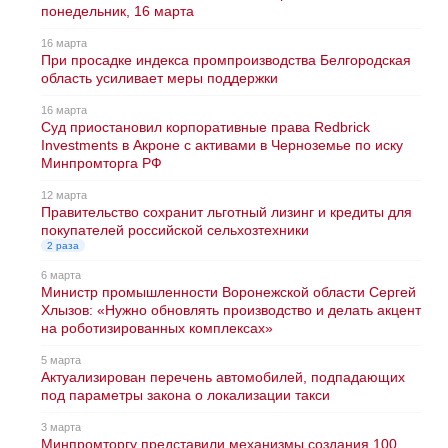
понедельник, 16 марта
16 марта
При просадке индекса промпроизводства Белгородская
область усиливает меры поддержки
16 марта
Суд приостановил корпоративные права Redbriсk
Investments в Акроне с активами в Черноземье по иску
Минпромторга РФ
12 марта
Правительство сохранит льготный лизинг и кредиты для
покупателей российской сельхозтехники
2 раза
6 марта
Министр промышленности Воронежской области Сергей
Хлызов: «Нужно обновлять производство и делать акцент
на роботизированных комплексах»
5 марта
Актуализирован перечень автомобилей, подпадающих
под параметры закона о локализации такси
3 марта
Минпромторгу представили механизмы создания 100