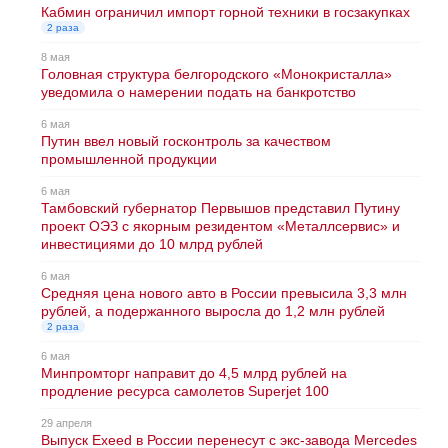
Кабмин ограничил импорт горной техники в госзакупках
2 раза
8 мая
Головная структура белгородского «Монокристалла»
уведомила о намерении подать на банкротство
6 мая
Путин ввел новый госконтроль за качеством
промышленной продукции
6 мая
Тамбовский губернатор Первышов представил Путину
проект ОЭЗ с якорным резидентом «Металлсервис» и
инвестициями до 10 млрд рублей
6 мая
Средняя цена нового авто в России превысила 3,3 млн
рублей, а подержанного выросла до 1,2 млн рублей
2 раза
6 мая
Минпромторг направит до 4,5 млрд рублей на
продление ресурса самолетов Superjet 100
29 апреля
Выпуск Exeed в России перенесут с экс-завода Mercedes