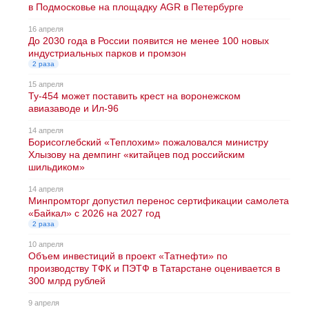
в Подмосковье на площадку AGR в Петербурге
16 апреля
До 2030 года в России появится не менее 100 новых
индустриальных парков и промзон
2 раза
15 апреля
Ту-454 может поставить крест на воронежском
авиазаводе и Ил-96
14 апреля
Борисоглебский «Теплохим» пожаловался министру
Хлызову на демпинг «китайцев под российским
шильдиком»
14 апреля
Минпромторг допустил перенос сертификации самолета
«Байкал» с 2026 на 2027 год
2 раза
10 апреля
Объем инвестиций в проект «Татнефти» по
производству ТФК и ПЭТФ в Татарстане оценивается в
300 млрд рублей
9 апреля