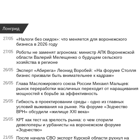
Лонгрид
27/05
«Налоги без скидок»: что меняется для воронежского
бизнеса в 2026 году
27/05
Роботы не заменят агронома: министр АПК Воронежской
области Валерий Мелещенко о будущем сельского
хозяйства в регионе
26/05
Эксперт «Абирега» Леонид Воробей: «На форуме Столля
бизнес призвали быть внимательнее к кадрам»
26/05
Глава Масложирового союза России Михаил Мальцев:
рынок переработки масличных переходит от наращивания
мощностей к борьбе за эффективность
25/05
Гибкость в проектировании среды - одно из главных
условий выживания на рынке. На форуме «Зодчество
ВРН» обсудили «жилище XXI века»
25/05
КРТ как тест на зрелость рынка: о чем спорили
девелоперы и урбанисты на воронежском форуме
«Зодчество»
21/05
После начала СВО экспорт Курской области рухнул на