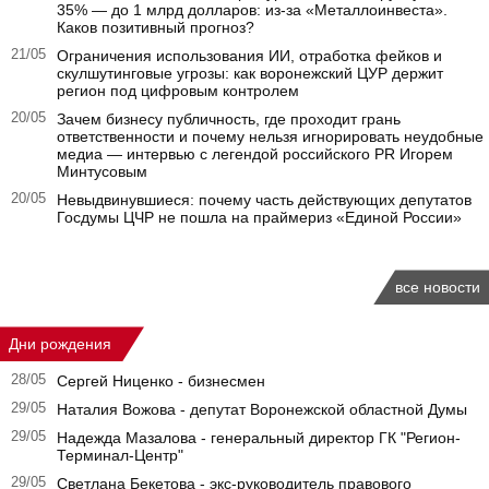
35% — до 1 млрд долларов: из-за «Металлоинвеста».
Каков позитивный прогноз?
21/05
Ограничения использования ИИ, отработка фейков и
скулшутинговые угрозы: как воронежский ЦУР держит
регион под цифровым контролем
20/05
Зачем бизнесу публичность, где проходит грань
ответственности и почему нельзя игнорировать неудобные
медиа — интервью с легендой российского PR Игорем
Минтусовым
20/05
Невыдвинувшиеся: почему часть действующих депутатов
Госдумы ЦЧР не пошла на праймериз «Единой России»
все новости
Дни рождения
28/05
Сергей Ниценко - бизнесмен
29/05
Наталия Вожова - депутат Воронежской областной Думы
29/05
Надежда Мазалова - генеральный директор ГК "Регион-
Терминал-Центр"
29/05
Светлана Бекетова - экс-руководитель правового