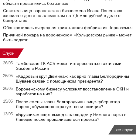
области провалились без заявок
Сожительница воронежского бизнесмена Ивана Попенкова
заявила о долге по алиментам на 7,5 млн рублей в деле о
банкротстве
Обанкротилась очередная трикотажная фабрика из Черноземья
Причиной пожара на воронежском «Кольцовском рынке» может
быть поджог
Слухи
26/05
Тамбовская ГК АСБ может интересоваться активами
Sucden в России
26/05
«Кадровый круг Дюмина»: как врио главы Белгородчины
Шуваев связан с помощником президента?
26/05
Воронежскому бизнесу усложнят восстановление ОКН и
заработок на них?
15/05
После смены главы Белгородчины вице-губернатор
Лоренц «бумажно» страхует свои позиции?
13/05
«Брусника» ищет выход с площадки у Нижнего парка в
Липецке после провалившегося проекта?
все слухи