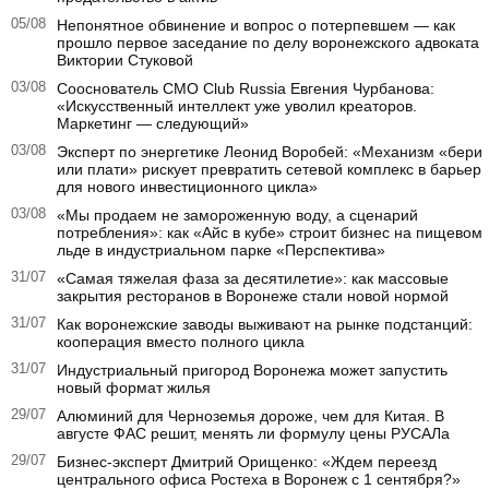
05/08
Непонятное обвинение и вопрос о потерпевшем — как
прошло первое заседание по делу воронежского адвоката
Виктории Стуковой
03/08
Сооснователь CMO Club Russia Евгения Чурбанова:
«Искусственный интеллект уже уволил креаторов.
Маркетинг — следующий»
03/08
Эксперт по энергетике Леонид Воробей: «Механизм «бери
или плати» рискует превратить сетевой комплекс в барьер
для нового инвестиционного цикла»
03/08
«Мы продаем не замороженную воду, а сценарий
потребления»: как «Айс в кубе» строит бизнес на пищевом
льде в индустриальном парке «Перспектива»
31/07
«Самая тяжелая фаза за десятилетие»: как массовые
закрытия ресторанов в Воронеже стали новой нормой
31/07
Как воронежские заводы выживают на рынке подстанций:
кооперация вместо полного цикла
31/07
Индустриальный пригород Воронежа может запустить
новый формат жилья
29/07
Алюминий для Черноземья дороже, чем для Китая. В
августе ФАС решит, менять ли формулу цены РУСАЛа
29/07
Бизнес-эксперт Дмитрий Орищенко: «Ждем переезд
центрального офиса Ростеха в Воронеж с 1 сентября?»