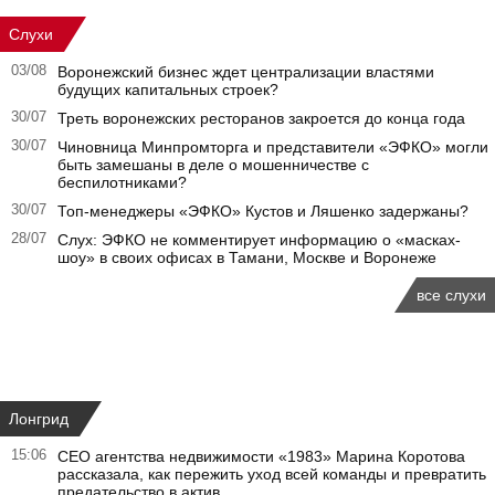
Слухи
03/08
Воронежский бизнес ждет централизации властями
будущих капитальных строек?
30/07
Треть воронежских ресторанов закроется до конца года
30/07
Чиновница Минпромторга и представители «ЭФКО» могли
быть замешаны в деле о мошенничестве с
беспилотниками?
30/07
Топ-менеджеры «ЭФКО» Кустов и Ляшенко задержаны?
28/07
Слух: ЭФКО не комментирует информацию о «масках-
шоу» в своих офисах в Тамани, Москве и Воронеже
все слухи
Лонгрид
15:06
CEO агентства недвижимости «1983» Марина Коротова
рассказала, как пережить уход всей команды и превратить
предательство в актив