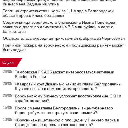
бизнесмена Вадима Ишутина
Торги на строительство школы за 1,1 млрд в Белгородской
области провалились без заявок
Сожительница воронежского бизнесмена Ивана Попенкова
заявила о долге по алиментам на 7,5 млн рублей в деле о
банкротстве
Обанкротилась очередная трикотажная фабрика из Черноземья
Причиной пожара на воронежском «Кольцовском рынке» может
быть поджог
Слухи
26/05
Тамбовская ГК АСБ может интересоваться активами
Sucden в России
26/05
«Кадровый круг Дюмина»: как врио главы Белгородчины
Шуваев связан с помощником президента?
26/05
Воронежскому бизнесу усложнят восстановление ОКН и
заработок на них?
15/05
После смены главы Белгородчины вице-губернатор
Лоренц «бумажно» страхует свои позиции?
13/05
«Брусника» ищет выход с площадки у Нижнего парка в
Липецке после провалившегося проекта?