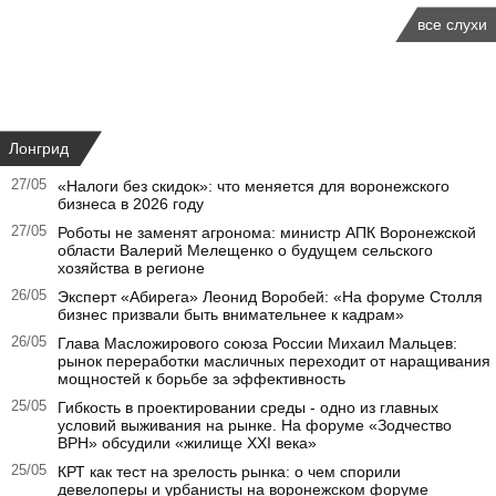
все слухи
Лонгрид
27/05
«Налоги без скидок»: что меняется для воронежского
бизнеса в 2026 году
27/05
Роботы не заменят агронома: министр АПК Воронежской
области Валерий Мелещенко о будущем сельского
хозяйства в регионе
26/05
Эксперт «Абирега» Леонид Воробей: «На форуме Столля
бизнес призвали быть внимательнее к кадрам»
26/05
Глава Масложирового союза России Михаил Мальцев:
рынок переработки масличных переходит от наращивания
мощностей к борьбе за эффективность
25/05
Гибкость в проектировании среды - одно из главных
условий выживания на рынке. На форуме «Зодчество
ВРН» обсудили «жилище XXI века»
25/05
КРТ как тест на зрелость рынка: о чем спорили
девелоперы и урбанисты на воронежском форуме