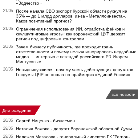
«Зодчество»
21/05
После начала СВО экспорт Курской области рухнул на
35% — до 1 млрд долларов: из-за «Металлоинвеста».
Каков позитивный прогноз?
21/05
Ограничения использования ИИ, отработка фейков и
скулшутинговые угрозы: как воронежский ЦУР держит
регион под цифровым контролем
20/05
Зачем бизнесу публичность, где проходит грань
ответственности и почему нельзя игнорировать неудобные
медиа — интервью с легендой российского PR Игорем
Минтусовым
20/05
Невыдвинувшиеся: почему часть действующих депутатов
Госдумы ЦЧР не пошла на праймериз «Единой России»
все новости
Дни рождения
28/05
Сергей Ниценко - бизнесмен
29/05
Наталия Вожова - депутат Воронежской областной Думы
29/05
Надежда Мазалова - генеральный директор ГК "Регион-