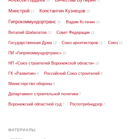
20
17
Минстрой
Константин Кузнецов
17
15
Гипрокоммундортранс
Вадим Кстенин
15
14
Виталий Шабалатов
Совет Федерации
13
13
Государственная Дума
Союз архитекторов
Союз
13
12
12
ПИ «Гипрокоммундортранс»
10
НП «Союз строителей Воронежской области»
10
ГК «Развитие»
Российский Союз строителей
9
9
Министерство обороны
8
Департамент строительной политики
7
Воронежский областной суд
Роспотребнадзор
7
7
МАТЕРИАЛЫ