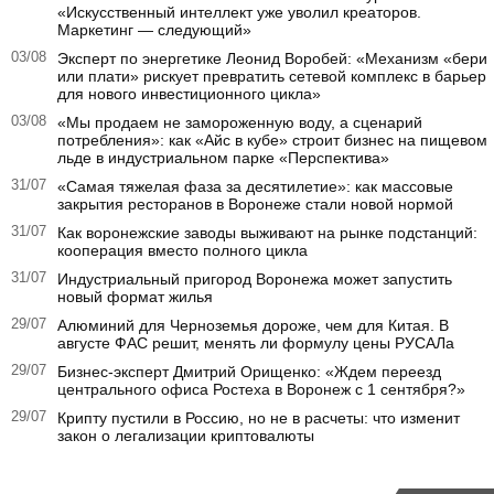
«Искусственный интеллект уже уволил креаторов.
Маркетинг — следующий»
03/08
Эксперт по энергетике Леонид Воробей: «Механизм «бери
или плати» рискует превратить сетевой комплекс в барьер
для нового инвестиционного цикла»
03/08
«Мы продаем не замороженную воду, а сценарий
потребления»: как «Айс в кубе» строит бизнес на пищевом
льде в индустриальном парке «Перспектива»
31/07
«Самая тяжелая фаза за десятилетие»: как массовые
закрытия ресторанов в Воронеже стали новой нормой
31/07
Как воронежские заводы выживают на рынке подстанций:
кооперация вместо полного цикла
31/07
Индустриальный пригород Воронежа может запустить
новый формат жилья
29/07
Алюминий для Черноземья дороже, чем для Китая. В
августе ФАС решит, менять ли формулу цены РУСАЛа
29/07
Бизнес-эксперт Дмитрий Орищенко: «Ждем переезд
центрального офиса Ростеха в Воронеж с 1 сентября?»
29/07
Крипту пустили в Россию, но не в расчеты: что изменит
закон о легализации криптовалюты