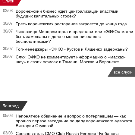
Слухи
03/08
Воронежский бизнес ждет централизации властями
будущих капитальных строек?
30/07
Треть воронежских ресторанов закроется до конца года
30/07
Чиновница Минпромторга и представители «ЭФКО» могли
быть замешаны в деле о мошенничестве с
беспилотниками?
30/07
Топ-менеджеры «ЭФКО» Кустов и Ляшенко задержаны?
28/07
Слух: ЭФКО не комментирует информацию о «масках-
шоу» в своих офисах в Тамани, Москве и Воронеже
все слухи
Лонгрид
05/08
Непонятное обвинение и вопрос о потерпевшем — как
прошло первое заседание по делу воронежского адвоката
Виктории Стуковой
03/08
Сооснователь CMO Club Russia Евгения Чурбанова: