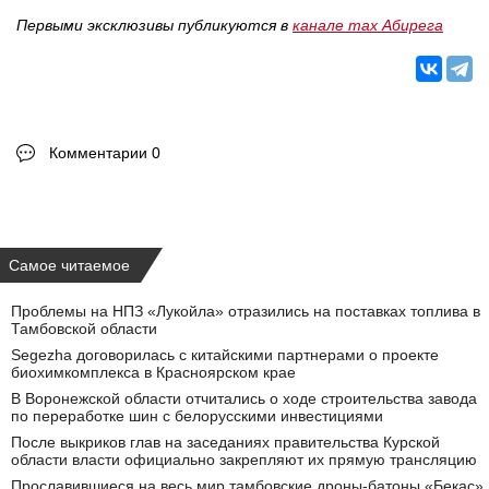
Первыми эксклюзивы публикуются в
канале max Абирега
Комментарии 0
Самое читаемое
Проблемы на НПЗ «Лукойла» отразились на поставках топлива в
Тамбовской области
Segezha договорилась с китайскими партнерами о проекте
биохимкомплекса в Красноярском крае
В Воронежской области отчитались о ходе строительства завода
по переработке шин с белорусскими инвестициями
После выкриков глав на заседаниях правительства Курской
области власти официально закрепляют их прямую трансляцию
Прославившиеся на весь мир тамбовские дроны-батоны «Бекас»