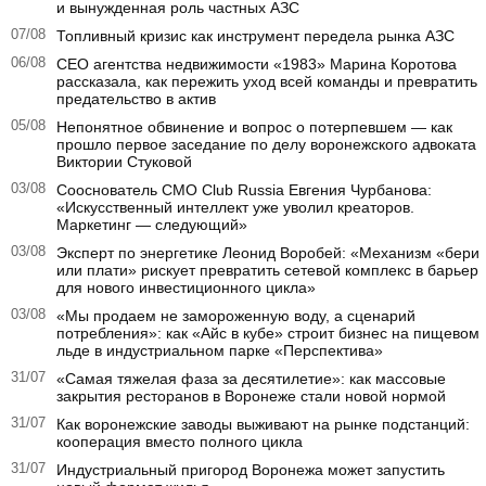
и вынужденная роль частных АЗС
07/08
Топливный кризис как инструмент передела рынка АЗС
06/08
CEO агентства недвижимости «1983» Марина Коротова
рассказала, как пережить уход всей команды и превратить
предательство в актив
05/08
Непонятное обвинение и вопрос о потерпевшем — как
прошло первое заседание по делу воронежского адвоката
Виктории Стуковой
03/08
Сооснователь CMO Club Russia Евгения Чурбанова:
«Искусственный интеллект уже уволил креаторов.
Маркетинг — следующий»
03/08
Эксперт по энергетике Леонид Воробей: «Механизм «бери
или плати» рискует превратить сетевой комплекс в барьер
для нового инвестиционного цикла»
03/08
«Мы продаем не замороженную воду, а сценарий
потребления»: как «Айс в кубе» строит бизнес на пищевом
льде в индустриальном парке «Перспектива»
31/07
«Самая тяжелая фаза за десятилетие»: как массовые
закрытия ресторанов в Воронеже стали новой нормой
31/07
Как воронежские заводы выживают на рынке подстанций:
кооперация вместо полного цикла
31/07
Индустриальный пригород Воронежа может запустить