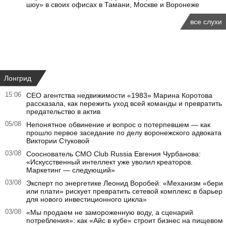
шоу» в своих офисах в Тамани, Москве и Воронеже
все слухи
Лонгрид
15:06
CEO агентства недвижимости «1983» Марина Коротова
рассказала, как пережить уход всей команды и превратить
предательство в актив
05/08
Непонятное обвинение и вопрос о потерпевшем — как
прошло первое заседание по делу воронежского адвоката
Виктории Стуковой
03/08
Сооснователь CMO Club Russia Евгения Чурбанова:
«Искусственный интеллект уже уволил креаторов.
Маркетинг — следующий»
03/08
Эксперт по энергетике Леонид Воробей: «Механизм «бери
или плати» рискует превратить сетевой комплекс в барьер
для нового инвестиционного цикла»
03/08
«Мы продаем не замороженную воду, а сценарий
потребления»: как «Айс в кубе» строит бизнес на пищевом