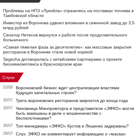
Проблемы на НПЗ «Лукойла» отразились на поставках топлива в
Тамбовской области
Инвестор из Воронежа удвоил вложения в семенной завод до 3,5
млрд рублей
Сенатор Нетесов вернулся к работе после продолжительного
больничного
«Самая тяжелая фаза за десятилетие»: как массовые закрытия
ресторанов в Воронеже стали новой нормой
Segezha договорилась с китайскими партнерами о проекте
биохимкомплекса в Красноярском крае
Слухи
03/08
Воронежский бизнес ждет централизации властями
будущих капитальных строек?
30/07
Треть воронежских ресторанов закроется до конца года
30/07
Чиновница Минпромторга и представители «ЭФКО» могли
быть замешаны в деле о мошенничестве с
беспилотниками?
30/07
Топ-менеджеры «ЭФКО» Кустов и Ляшенко задержаны?
28/07
Слух: ЭФКО не комментирует информацию о «масках-