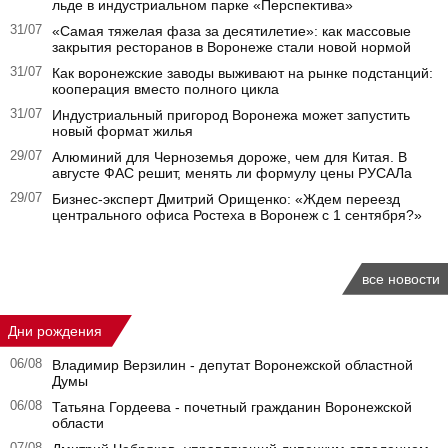
льде в индустриальном парке «Перспектива»
31/07
«Самая тяжелая фаза за десятилетие»: как массовые
закрытия ресторанов в Воронеже стали новой нормой
31/07
Как воронежские заводы выживают на рынке подстанций:
кооперация вместо полного цикла
31/07
Индустриальный пригород Воронежа может запустить
новый формат жилья
29/07
Алюминий для Черноземья дороже, чем для Китая. В
августе ФАС решит, менять ли формулу цены РУСАЛа
29/07
Бизнес-эксперт Дмитрий Орищенко: «Ждем переезд
центрального офиса Ростеха в Воронеж с 1 сентября?»
все новости
Дни рождения
06/08
Владимир Верзилин - депутат Воронежской областной
Думы
06/08
Татьяна Гордеева - почетный гражданин Воронежской
области
07/08