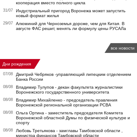
кооперация вместо полного цикла
31/07
Индустриальный пригород Воронежа может запустить
новый формат жилья
29/07
Алюминий для Черноземья дороже, чем для Китая. В
августе ФАС решит, менять ли формулу цены РУСАЛа
все новости
Дни рождения
07/08
Дмитрий Чебряков -управляющий липецким отделением
Банка России
08/08
Владимир Тулупов - декан факультета журналистики
Воронежского государственного университета
08/08
Владимир Михайленко - председатель правления
Воронежской региональной организации РСВА
08/08
Ольга Ортина - заместитель председателя Комитета
Воронежской областной Думы по физической культуре и
спорту
08/08
Любовь Третьякова - замглавы Тамбовской области ,
министра финансов Тамбовской области