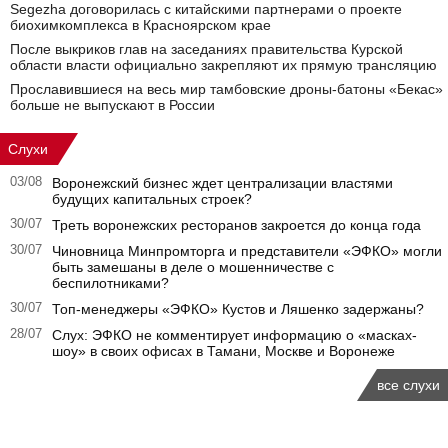
Segezha договорилась с китайскими партнерами о проекте
биохимкомплекса в Красноярском крае
После выкриков глав на заседаниях правительства Курской
области власти официально закрепляют их прямую трансляцию
Прославившиеся на весь мир тамбовские дроны-батоны «Бекас»
больше не выпускают в России
Слухи
03/08
Воронежский бизнес ждет централизации властями
будущих капитальных строек?
30/07
Треть воронежских ресторанов закроется до конца года
30/07
Чиновница Минпромторга и представители «ЭФКО» могли
быть замешаны в деле о мошенничестве с
беспилотниками?
30/07
Топ-менеджеры «ЭФКО» Кустов и Ляшенко задержаны?
28/07
Слух: ЭФКО не комментирует информацию о «масках-
шоу» в своих офисах в Тамани, Москве и Воронеже
все слухи