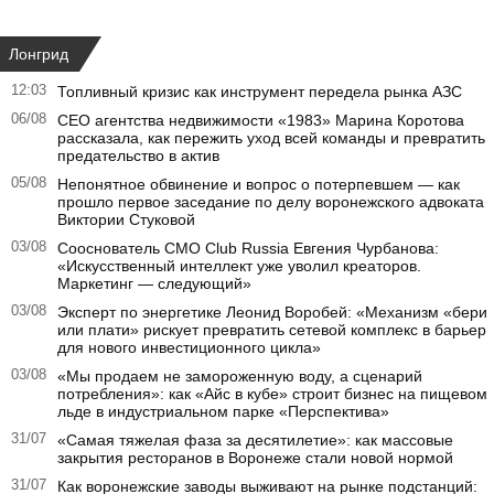
Лонгрид
12:03
Топливный кризис как инструмент передела рынка АЗС
06/08
CEO агентства недвижимости «1983» Марина Коротова
рассказала, как пережить уход всей команды и превратить
предательство в актив
05/08
Непонятное обвинение и вопрос о потерпевшем — как
прошло первое заседание по делу воронежского адвоката
Виктории Стуковой
03/08
Сооснователь CMO Club Russia Евгения Чурбанова:
«Искусственный интеллект уже уволил креаторов.
Маркетинг — следующий»
03/08
Эксперт по энергетике Леонид Воробей: «Механизм «бери
или плати» рискует превратить сетевой комплекс в барьер
для нового инвестиционного цикла»
03/08
«Мы продаем не замороженную воду, а сценарий
потребления»: как «Айс в кубе» строит бизнес на пищевом
льде в индустриальном парке «Перспектива»
31/07
«Самая тяжелая фаза за десятилетие»: как массовые
закрытия ресторанов в Воронеже стали новой нормой
31/07
Как воронежские заводы выживают на рынке подстанций: