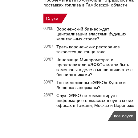
Проблемы на НПЗ «Лукойла» отразились на
поставках топлива в Тамбовской области
Слухи
03/08
Воронежский бизнес ждет
централизации властями будущих
капитальных строек?
30/07
Треть воронежских ресторанов
закроется до конца года
30/07
Чиновница Минпромторга и
представители «ЭФКО» могли быть
замешаны в деле о мошенничестве с
беспилотниками?
30/07
Топ-менеджеры «ЭФКО» Кустов и
Ляшенко задержаны?
28/07
Слух: ЭФКО не комментирует
информацию о «масках-шоу» в своих
офисах в Тамани, Москве и Воронеже
все слухи