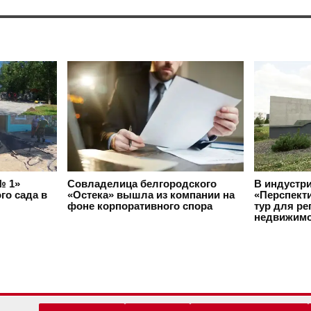
№ 1»
Совладелица белгородского
В индустр
го сада в
«Остека» вышла из компании на
«Перспект
фоне корпоративного спора
тур для ре
недвижимо