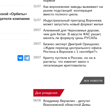
нормой
31/07
Как воронежские заводы выживают на
рынке подстанций: кооперация
вской «Орбиты»
вместо полного цикла
дителя компании
31/07
Индустриальный пригород Воронежа
может запустить новый формат жилья
29/07
Алюминий для Черноземья дороже,
чем для Китая. В августе ФАС решит,
менять ли формулу цены РУСАЛа
29/07
Бизнес-эксперт Дмитрий Орищенко:
«Ждем переезд центрального офиса
Ростеха в Воронеж с 1 сентября?»
29/07
Крипту пустили в Россию, но не в
расчеты: что изменит закон о
легализации криптовалюты
все новости
Дни рождения
06/08
Владимир Верзилин - депутат
Воронежской областной Думы