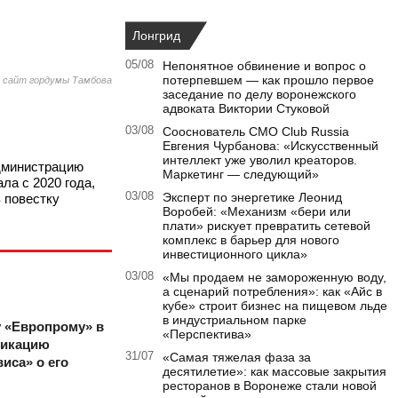
Лонгрид
05/08
Непонятное обвинение и вопрос о
потерпевшем — как прошло первое
 сайт гордумы Тамбова
заседание по делу воронежского
адвоката Виктории Стуковой
03/08
Сооснователь CMO Club Russia
Евгения Чурбанова: «Искусственный
интеллект уже уволил креаторов.
администрацию
Маркетинг — следующий»
ла с 2020 года,
03/08
Эксперт по энергетике Леонид
 повестку
Воробей: «Механизм «бери или
плати» рискует превратить сетевой
комплекс в барьер для нового
инвестиционного цикла»
03/08
«Мы продаем не замороженную воду,
а сценарий потребления»: как «Айс в
кубе» строит бизнес на пищевом льде
в индустриальном парке
у «Европрому» в
«Перспектива»
ликацию
31/07
«Самая тяжелая фаза за
иса» о его
десятилетие»: как массовые закрытия
ресторанов в Воронеже стали новой