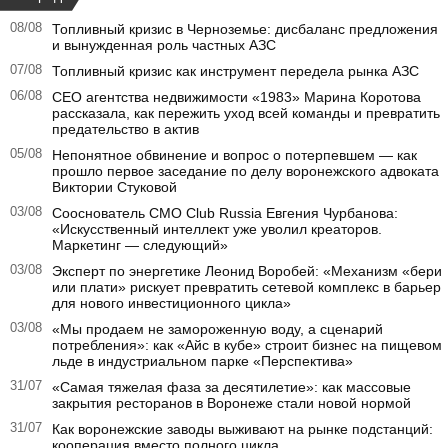
08/08
Топливный кризис в Черноземье: дисбаланс предложения
и вынужденная роль частных АЗС
07/08
Топливный кризис как инструмент передела рынка АЗС
06/08
CEO агентства недвижимости «1983» Марина Коротова
рассказала, как пережить уход всей команды и превратить
предательство в актив
05/08
Непонятное обвинение и вопрос о потерпевшем — как
прошло первое заседание по делу воронежского адвоката
Виктории Стуковой
03/08
Сооснователь CMO Club Russia Евгения Чурбанова:
«Искусственный интеллект уже уволил креаторов.
Маркетинг — следующий»
03/08
Эксперт по энергетике Леонид Воробей: «Механизм «бери
или плати» рискует превратить сетевой комплекс в барьер
для нового инвестиционного цикла»
03/08
«Мы продаем не замороженную воду, а сценарий
потребления»: как «Айс в кубе» строит бизнес на пищевом
льде в индустриальном парке «Перспектива»
31/07
«Самая тяжелая фаза за десятилетие»: как массовые
закрытия ресторанов в Воронеже стали новой нормой
31/07
Как воронежские заводы выживают на рынке подстанций:
кооперация вместо полного цикла