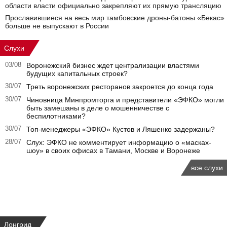
области власти официально закрепляют их прямую трансляцию
Прославившиеся на весь мир тамбовские дроны-батоны «Бекас»
больше не выпускают в России
Слухи
03/08
Воронежский бизнес ждет централизации властями
будущих капитальных строек?
30/07
Треть воронежских ресторанов закроется до конца года
30/07
Чиновница Минпромторга и представители «ЭФКО» могли
быть замешаны в деле о мошенничестве с
беспилотниками?
30/07
Топ-менеджеры «ЭФКО» Кустов и Ляшенко задержаны?
28/07
Слух: ЭФКО не комментирует информацию о «масках-
шоу» в своих офисах в Тамани, Москве и Воронеже
все слухи
Лонгрид