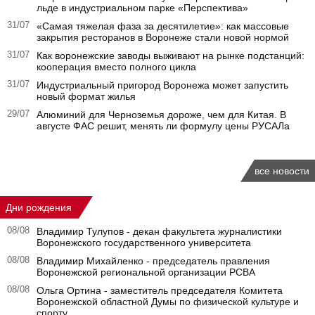
льде в индустриальном парке «Перспектива»
31/07
«Самая тяжелая фаза за десятилетие»: как массовые
закрытия ресторанов в Воронеже стали новой нормой
31/07
Как воронежские заводы выживают на рынке подстанций:
кооперация вместо полного цикла
31/07
Индустриальный пригород Воронежа может запустить
новый формат жилья
29/07
Алюминий для Черноземья дороже, чем для Китая. В
августе ФАС решит, менять ли формулу цены РУСАЛа
все новости
Дни рождения
08/08
Владимир Тулупов - декан факультета журналистики
Воронежского государственного университета
08/08
Владимир Михайленко - председатель правления
Воронежской региональной организации РСВА
08/08
Ольга Ортина - заместитель председателя Комитета
Воронежской областной Думы по физической культуре и
спорту