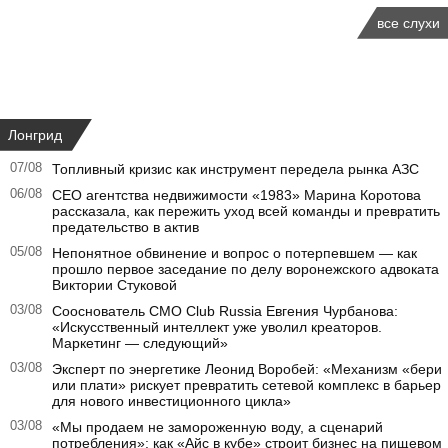
все слухи
Лонгрид
07/08
Топливный кризис как инструмент передела рынка АЗС
06/08
CEO агентства недвижимости «1983» Марина Коротова
рассказала, как пережить уход всей команды и превратить
предательство в актив
05/08
Непонятное обвинение и вопрос о потерпевшем — как
прошло первое заседание по делу воронежского адвоката
Виктории Стуковой
03/08
Сооснователь CMO Club Russia Евгения Чурбанова:
«Искусственный интеллект уже уволил креаторов.
Маркетинг — следующий»
03/08
Эксперт по энергетике Леонид Воробей: «Механизм «бери
или плати» рискует превратить сетевой комплекс в барьер
для нового инвестиционного цикла»
03/08
«Мы продаем не замороженную воду, а сценарий
потребления»: как «Айс в кубе» строит бизнес на пищевом