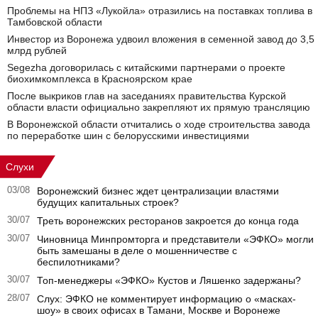
Проблемы на НПЗ «Лукойла» отразились на поставках топлива в
Тамбовской области
Инвестор из Воронежа удвоил вложения в семенной завод до 3,5
млрд рублей
Segezha договорилась с китайскими партнерами о проекте
биохимкомплекса в Красноярском крае
После выкриков глав на заседаниях правительства Курской
области власти официально закрепляют их прямую трансляцию
В Воронежской области отчитались о ходе строительства завода
по переработке шин с белорусскими инвестициями
Слухи
03/08
Воронежский бизнес ждет централизации властями
будущих капитальных строек?
30/07
Треть воронежских ресторанов закроется до конца года
30/07
Чиновница Минпромторга и представители «ЭФКО» могли
быть замешаны в деле о мошенничестве с
беспилотниками?
30/07
Топ-менеджеры «ЭФКО» Кустов и Ляшенко задержаны?
28/07
Слух: ЭФКО не комментирует информацию о «масках-
шоу» в своих офисах в Тамани, Москве и Воронеже