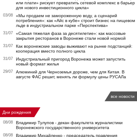
или плати» рискует превратить сетевой комплекс в барьер
для нового инвестиционного цикла»
03/08
«Мы продаем не замороженную воду, а сценарий
потребления»: как «Айс в кубе» строит бизнес на пищевом
льде в индустриальном парке «Перспектива»
31/07
«Самая тяжелая фаза за десятилетие»: как массовые
закрытия ресторанов в Воронеже стали новой нормой
31/07
Как воронежские заводы выживают на рынке подстанций:
кооперация вместо полного цикла
31/07
Индустриальный пригород Воронежа может запустить
новый формат жилья
29/07
Алюминий для Черноземья дороже, чем для Китая. В
августе ФАС решит, менять ли формулу цены РУСАЛа
все новости
Дни рождения
08/08
Владимир Тулупов - декан факультета журналистики
Воронежского государственного университета
08/08
Владимир Михайленко - председатель правления