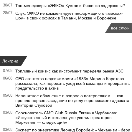
30/07
Топ-менеджеры «ЭФКО» Кустов и Ляшенко задержаны?
28/07
Слух: ЭФКО не комментирует информацию о «масках-
шоу» в своих офисах в Тамани, Москве и Воронеже
все слухи
Лонгрид
07/08
Топливный кризис как инструмент передела рынка АЗС
06/08
CEO агентства недвижимости «1983» Марина Коротова
рассказала, как пережить уход всей команды и превратить
предательство в актив
05/08
Непонятное обвинение и вопрос о потерпевшем — как
прошло первое заседание по делу воронежского адвоката
Виктории Стуковой
03/08
Сооснователь CMO Club Russia Евгения Чурбанова:
«Искусственный интеллект уже уволил креаторов.
Маркетинг — следующий»
03/08
Эксперт по энергетике Леонид Воробей: «Механизм «бери