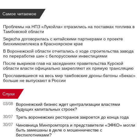
Самое читаемое
Проблемы на НПЗ «Лукойла» отразились на поставках топлива в
Тамбовской области
Segezha договорилась с китайскими партнерами о проекте
биохимкомплекса в Красноярском крае
В Воронежской области отчитались о ходе строительства завода
по переработке шин с белорусскими инвестициями
После выкриков глав на заседаниях правительства Курской
области власти официально закрепляют их прямую трансляцию
Прославившиеся на весь мир тамбовские дроны-батоны «Бекас»
больше не выпускают в России
Слухи
03/08
Воронежский бизнес ждет централизации властями
будущих капитальных строек?
30/07
Треть воронежских ресторанов закроется до конца года
30/07
Чиновница Минпромторга и представители «ЭФКО» могли
быть замешаны в деле о мошенничестве с
беспилотниками?