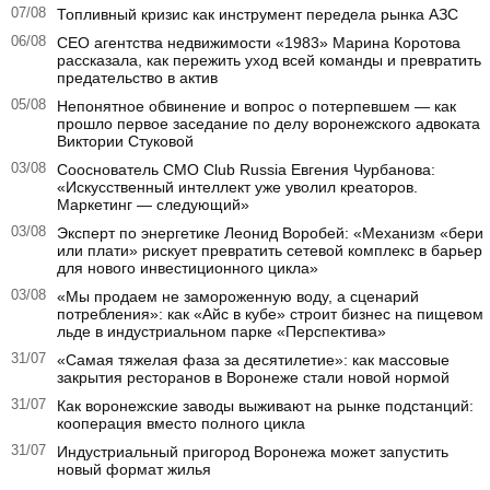
07/08
Топливный кризис как инструмент передела рынка АЗС
06/08
CEO агентства недвижимости «1983» Марина Коротова
рассказала, как пережить уход всей команды и превратить
предательство в актив
05/08
Непонятное обвинение и вопрос о потерпевшем — как
прошло первое заседание по делу воронежского адвоката
Виктории Стуковой
03/08
Сооснователь CMO Club Russia Евгения Чурбанова:
«Искусственный интеллект уже уволил креаторов.
Маркетинг — следующий»
03/08
Эксперт по энергетике Леонид Воробей: «Механизм «бери
или плати» рискует превратить сетевой комплекс в барьер
для нового инвестиционного цикла»
03/08
«Мы продаем не замороженную воду, а сценарий
потребления»: как «Айс в кубе» строит бизнес на пищевом
льде в индустриальном парке «Перспектива»
31/07
«Самая тяжелая фаза за десятилетие»: как массовые
закрытия ресторанов в Воронеже стали новой нормой
31/07
Как воронежские заводы выживают на рынке подстанций:
кооперация вместо полного цикла
31/07
Индустриальный пригород Воронежа может запустить
новый формат жилья