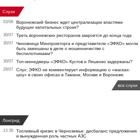
Слухи
03/08
Воронежский бизнес ждет централизации властями
будущих капитальных строек?
30/07
Треть воронежских ресторанов закроется до конца года
30/07
Чиновница Минпромторга и представители «ЭФКО» могли
быть замешаны в деле о мошенничестве с
беспилотниками?
30/07
Топ-менеджеры «ЭФКО» Кустов и Ляшенко задержаны?
28/07
Слух: ЭФКО не комментирует информацию о «масках-
шоу» в своих офисах в Тамани, Москве и Воронеже
все слухи
Лонгрид
13:38
Топливный кризис в Черноземье: дисбаланс предложения
и вынужденная роль частных АЗС