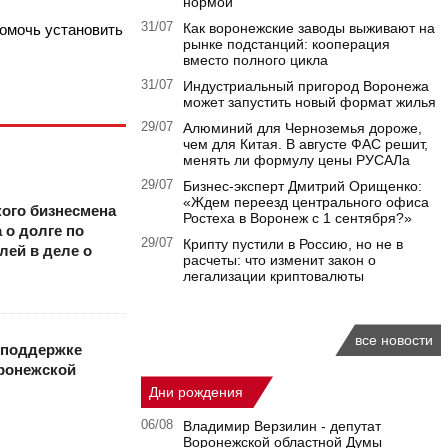
нормой
31/07
Как воронежские заводы выживают на
помочь установить
рынке подстанций: кооперация
вместо полного цикла
31/07
Индустриальный пригород Воронежа
может запустить новый формат жилья
29/07
Алюминий для Черноземья дороже,
чем для Китая. В августе ФАС решит,
менять ли формулу цены РУСАЛа
29/07
Бизнес-эксперт Дмитрий Орищенко:
«Ждем переезд центрального офиса
ого бизнесмена
Ростеха в Воронеж с 1 сентября?»
 о долге по
29/07
Крипту пустили в Россию, но не в
лей в деле о
расчеты: что изменит закон о
легализации криптовалюты
все новости
 поддержке
оронежской
Дни рождения
06/08
Владимир Верзилин - депутат
Воронежской областной Думы