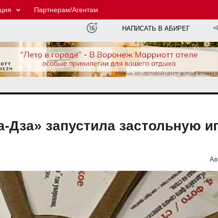
ция
Партнерам/Агентам
НАПИСАТЬ В АБИРЕГ
а-Дза» запустила застольную и
Ав