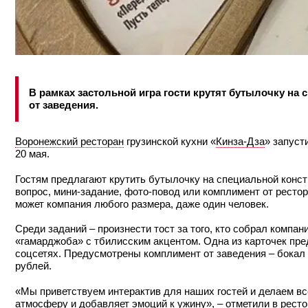
В рамках застольной игра гости крутят бутылочку н
от заведения.
Воронежский ресторан
грузинской кухни «
Кинза-Дза
» запуст
20 мая.
Гостям предлагают крутить бутылочку на специальной конст
вопрос, мини-задание, фото-повод или комплимент от ресто
может компания любого размера, даже один человек.
Среди заданий – произнести тост за того, кто собрал компан
«гамарджоба» с тбилисским акцентом. Одна из карточек пре
соцсетях. Предусмотрены комплимент от заведения – бокал
рублей.
«Мы приветствуем интерактив для наших гостей и делаем все
атмосферу и добавляет эмоций к ужину», – отметили в ресто