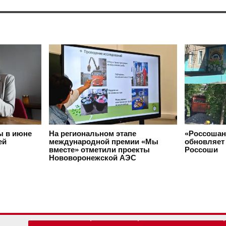
ы в июне
На региональном этапе
«Россошан
ей
международной премии «Мы
обновляет 
вместе» отметили проекты
Россоши
Нововоронежской АЭС