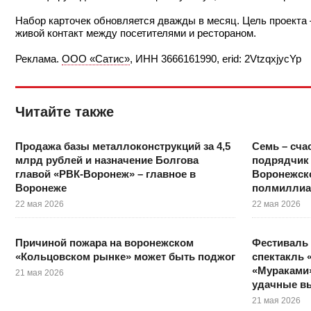
Набор карточек обновляется дважды в месяц. Цель проекта
живой контакт между посетителями и рестораном.
Реклама.
ООО «Сатис»
, ИНН 3666161990, erid: 2VtzqxjycYp
Читайте также
Продажа базы металлоконструкций за 4,5
Семь – сча
млрд рублей и назначение Болгова
подрядчик 
главой «РВК-Воронеж» – главное в
Воронежско
Воронеже
полмиллиа
22 мая 2026
22 мая 2026
Причиной пожара на воронежском
Фестиваль 
«Кольцовском рынке» может быть поджог
спектакль 
«Мураками»
21 мая 2026
удачные в
21 мая 2026