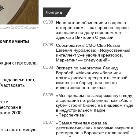
Лонгрид
05/08
Непонятное обвинение и вопрос о
потерпевшем — как прошло первое
сс-служба ООО «Сатис»
заседание по делу воронежского
адвоката Виктории Стуковой
 комплименты
03/08
Сооснователь CMO Club Russia
Евгения Чурбанова: «Искусственный
интеллект уже уволил креаторов.
Маркетинг — следующий»
 Акция стартовала
03/08
Эксперт по энергетике Леонид
Воробей: «Механизм «бери или
плати» рискует превратить сетевой
 заданием: тост,
комплекс в барьер для нового
Участвовать
инвестиционного цикла»
03/08
«Мы продаем не замороженную воду,
а сценарий потребления»: как «Айс в
ести
кубе» строит бизнес на пищевом льде
ресторан в
в индустриальном парке
налом 2000
«Перспектива»
31/07
«Самая тяжелая фаза за
десятилетие»: как массовые закрытия
ает создать живую
ресторанов в Воронеже стали новой