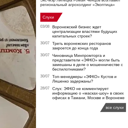
Экс-мэр Липецка Роман Ченцов возглавил
региональный агрохолдинг «Экоптица»
Слухи
03/08
Воронежский бизнес ждет
централизации властями будущих
капитальных строек?
30/07
Треть воронежских ресторанов
закроется до конца года
30/07
Чиновница Минпромторга и
представители «ЭФКО» могли быть
замешаны в деле о мошенничестве с
беспилотниками?
30/07
Топ-менеджеры «ЭФКО» Кустов и
Ляшенко задержаны?
28/07
Слух: ЭФКО не комментирует
информацию о «масках-шоу» в своих
офисах в Тамани, Москве и Воронеже
все слухи