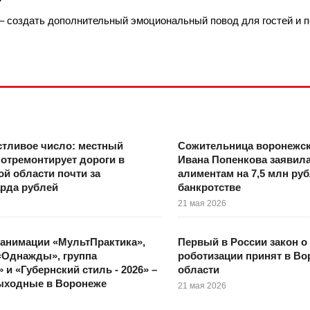
 – создать дополнительный эмоциональный повод для гостей и 
стливое число: местный
Сожительница воронежск
отремонтирует дороги в
Ивана Попенкова заявила
й области почти за
алиментам на 7,5 млн руб
рда рублей
банкротстве
21 мая 2026
анимации «МультПрактика»,
Первый в России закон о
«Однажды», группа
роботизации принят в В
 и «Губернский стиль - 2026» –
области
ыходные в Воронеже
21 мая 2026