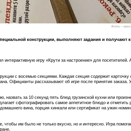
Фото – пре
а специальной конструкции, выполняют задания и получают
ил интерактивную игру «Крути за настроение» для посетителей.
рукции с восемью секциями. Каждая секция содержит карточку с
рана. Официанты рассказывают об игре после принятия заказа. 
ию, назвать за 10 секунд пять блюд грузинской кухни или произн
длагает сфотографировать самое аппетитное блюдо и отметить 
 домашнего вина, порция хинкали или сертификат на ужин номи
, чтобы им было не только вкусно, но и интересно. Игра помог
ране.