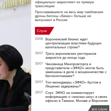
официально закрепляют их прямую
трансляцию
Прославившиеся на весь мир тамбовские
дроны-батоны «Бекас» больше не
выпускают в России
Слухи
03/08
Воронежский бизнес ждет
централизации властями будущих
капитальных строек?
30/07
Треть воронежских ресторанов
закроется до конца года
30/07
Чиновница Минпромторга и
представители «ЭФКО» могли быть
замешаны в деле о мошенничестве с
беспилотниками?
30/07
Топ-менеджеры «ЭФКО» Кустов и
Ляшенко задержаны?
28/07
Слух: ЭФКО не комментирует
информацию о «масках-шоу» в своих
офисах в Тамани, Москве и Воронеже
все слухи