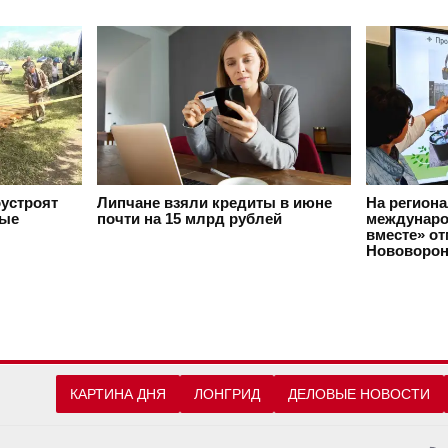
оустроят
Липчане взяли кредиты в июне
На регион
вые
почти на 15 млрд рублей
междунаро
вместе» о
Нововорон
КАРТИНА ДНЯ
ЛОНГРИД
ДЕЛОВЫЕ НОВОСТИ