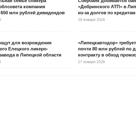
ьная семье спикера
Сбербанк добивается бан
облсовета компания
«Добринского АТП» в Лип
 650 млн рублей дивидендов
из-за долгов по кредитам
6
28 января 2026
 ищут для возрождения
«Липецкавтодор» требует
ого Елецкого ликеро-
почти 80 млн рублей по 
завода в Липецкой области
контракту в обход промз
6
27 января 2026