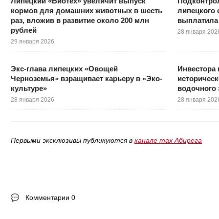
Липецкий «Биотех» увеличит выпуск
Подконтрол
кормов для домашних животных в шесть
липецкого 
раз, вложив в развитие около 200 млн
выплатила
рублей
28 января 202
29 января 2026
Экс-глава липецких «Овощей
Инвестора
Черноземья» взращивает карьеру в «Эко-
историческ
культуре»
водочного 
28 января 2026
28 января 202
Первыми эксклюзивы публикуются в
канале max Абирега
Комментарии 0