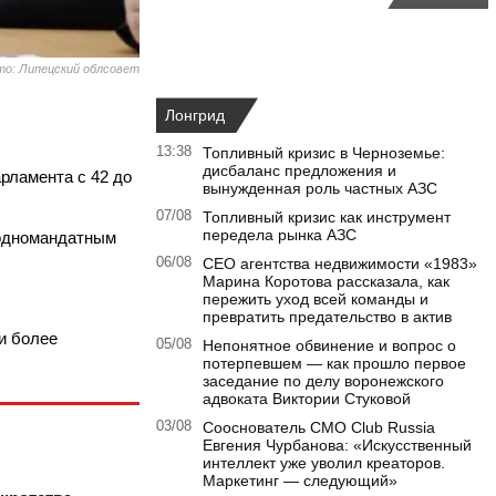
о: Липецский облсовет
Лонгрид
13:38
Топливный кризис в Черноземье:
дисбаланс предложения и
рламента с 42 до
вынужденная роль частных АЗС
07/08
Топливный кризис как инструмент
передела рынка АЗС
 одномандатным
06/08
CEO агентства недвижимости «1983»
Марина Коротова рассказала, как
пережить уход всей команды и
превратить предательство в актив
и более
05/08
Непонятное обвинение и вопрос о
потерпевшем — как прошло первое
заседание по делу воронежского
адвоката Виктории Стуковой
03/08
Сооснователь CMO Club Russia
Евгения Чурбанова: «Искусственный
интеллект уже уволил креаторов.
Маркетинг — следующий»