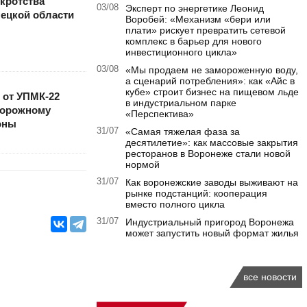
кротства
03/08
Эксперт по энергетике Леонид
ецкой области
Воробей: «Механизм «бери или
плати» рискует превратить сетевой
комплекс в барьер для нового
инвестиционного цикла»
03/08
«Мы продаем не замороженную воду,
а сценарий потребления»: как «Айс в
кубе» строит бизнес на пищевом льде
 от УПМК-22
в индустриальном парке
дорожному
«Перспектива»
оны
31/07
«Самая тяжелая фаза за
десятилетие»: как массовые закрытия
ресторанов в Воронеже стали новой
нормой
31/07
Как воронежские заводы выживают на
рынке подстанций: кооперация
вместо полного цикла
31/07
Индустриальный пригород Воронежа
может запустить новый формат жилья
все новости