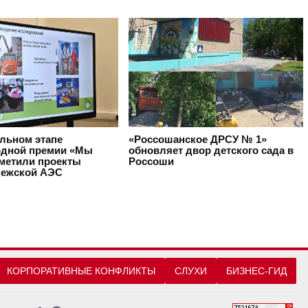
альном этапе
«Россошанское ДРСУ № 1»
дной премии «Мы
обновляет двор детского сада в
тметили проекты
Россоши
ежской АЭС
КОРПОРАТИВНЫЕ КОНФЛИКТЫ
СЛУХИ
БИЗНЕС-ГИД