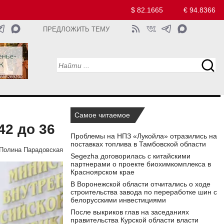
$ 82.1665
€ 94.8366
ПРЕДЛОЖИТЬ ТЕМУ
Самое читаемое
42 до 36
Проблемы на НПЗ «Лукойла» отразились на
поставках топлива в Тамбовской области
Полина Парадовская
Segezha договорилась с китайскими
партнерами о проекте биохимкомплекса в
Красноярском крае
В Воронежской области отчитались о ходе
строительства завода по переработке шин с
белорусскими инвестициями
После выкриков глав на заседаниях
правительства Курской области власти