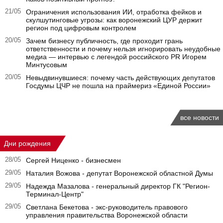
21/05
Ограничения использования ИИ, отработка фейков и
скулшутинговые угрозы: как воронежский ЦУР держит
регион под цифровым контролем
20/05
Зачем бизнесу публичность, где проходит грань
ответственности и почему нельзя игнорировать неудобные
медиа — интервью с легендой российского PR Игорем
Минтусовым
20/05
Невыдвинувшиеся: почему часть действующих депутатов
Госдумы ЦЧР не пошла на праймериз «Единой России»
все новости
Дни рождения
28/05
Сергей Ниценко - бизнесмен
29/05
Наталия Вожова - депутат Воронежской областной Думы
29/05
Надежда Мазалова - генеральный директор ГК "Регион-
Терминал-Центр"
29/05
Светлана Бекетова - экс-руководитель правового
управления правительства Воронежской области