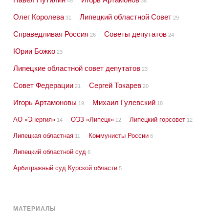
45
38
Олег Королева
Липецкий областной Совет
31
29
Справедливая Россия
Советы депутатов
26
24
Юрии Божко
23
Липецкие областной совет депутатов
23
Совет Федерации
Сергей Токарев
21
20
Игорь Артамоновы
Михаил Гулевский
19
18
АО «Энергия»
ОЭЗ «Липецк»
Липецкий горсовет
14
12
12
Липецкая областная
Коммунисты России
11
6
Липецкий областной суд
6
Арбитражный суд Курской области
5
МАТЕРИАЛЫ