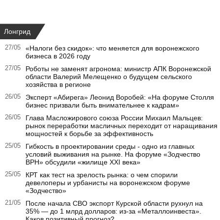
Лонгрид
27/05
«Налоги без скидок»: что меняется для воронежского
бизнеса в 2026 году
27/05
Роботы не заменят агронома: министр АПК Воронежской
области Валерий Мелещенко о будущем сельского
хозяйства в регионе
26/05
Эксперт «Абирега» Леонид Воробей: «На форуме Столля
бизнес призвали быть внимательнее к кадрам»
26/05
Глава Масложирового союза России Михаил Мальцев:
рынок переработки масличных переходит от наращивания
мощностей к борьбе за эффективность
25/05
Гибкость в проектировании среды - одно из главных
условий выживания на рынке. На форуме «Зодчество
ВРН» обсудили «жилище XXI века»
25/05
КРТ как тест на зрелость рынка: о чем спорили
девелоперы и урбанисты на воронежском форуме
«Зодчество»
21/05
После начала СВО экспорт Курской области рухнул на
35% — до 1 млрд долларов: из-за «Металлоинвеста».
Каков позитивный прогноз?