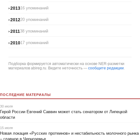
2013
16 упоминаний
2012
20 упоминаний
2011
38 упоминаний
2010
17 упоминаний
Подборка формируется автоматически на основе NER-разметки
материалов abireg.ru. Видите неточность —
сообщите редакции
.
ПОСЛЕДНИЕ МАТЕРИАЛЫ
30 июля
Герой России Евгений Саввин может стать сенатором от Липецкой
области
15 июля
Новая локация «Русских протеинов» и нестабильность молочного рынка
– главное в Черноземье