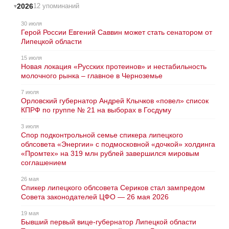
2026
12 упоминаний
30 июля
Герой России Евгений Саввин может стать сенатором от
Липецкой области
15 июля
Новая локация «Русских протеинов» и нестабильность
молочного рынка – главное в Черноземье
7 июля
Орловский губернатор Андрей Клычков «повел» список
КПРФ по группе № 21 на выборах в Госдуму
3 июля
Спор подконтрольной семье спикера липецкого
облсовета «Энергии» с подмосковной «дочкой» холдинга
«Промтех» на 319 млн рублей завершился мировым
соглашением
26 мая
Спикер липецкого облсовета Сериков стал зампредом
Совета законодателей ЦФО — 26 мая 2026
19 мая
Бывший первый вице-губернатор Липецкой области