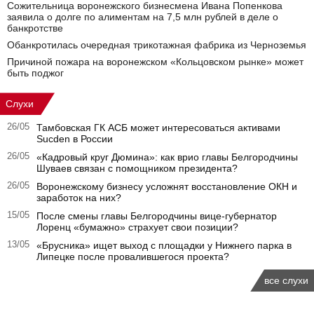
Сожительница воронежского бизнесмена Ивана Попенкова
заявила о долге по алиментам на 7,5 млн рублей в деле о
банкротстве
Обанкротилась очередная трикотажная фабрика из Черноземья
Причиной пожара на воронежском «Кольцовском рынке» может
быть поджог
Слухи
26/05
Тамбовская ГК АСБ может интересоваться активами
Sucden в России
26/05
«Кадровый круг Дюмина»: как врио главы Белгородчины
Шуваев связан с помощником президента?
26/05
Воронежскому бизнесу усложнят восстановление ОКН и
заработок на них?
15/05
После смены главы Белгородчины вице-губернатор
Лоренц «бумажно» страхует свои позиции?
13/05
«Брусника» ищет выход с площадки у Нижнего парка в
Липецке после провалившегося проекта?
все слухи