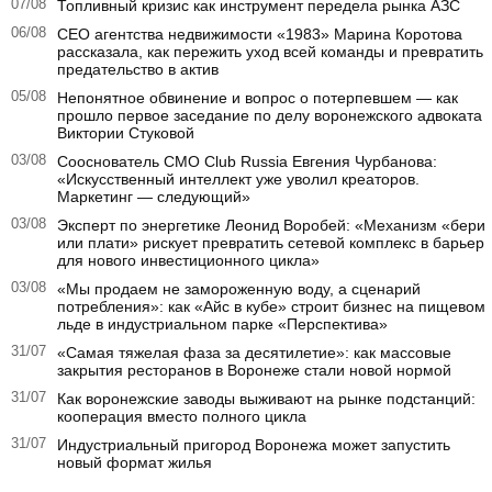
07/08
Топливный кризис как инструмент передела рынка АЗС
06/08
CEO агентства недвижимости «1983» Марина Коротова
рассказала, как пережить уход всей команды и превратить
предательство в актив
05/08
Непонятное обвинение и вопрос о потерпевшем — как
прошло первое заседание по делу воронежского адвоката
Виктории Стуковой
03/08
Сооснователь CMO Club Russia Евгения Чурбанова:
«Искусственный интеллект уже уволил креаторов.
Маркетинг — следующий»
03/08
Эксперт по энергетике Леонид Воробей: «Механизм «бери
или плати» рискует превратить сетевой комплекс в барьер
для нового инвестиционного цикла»
03/08
«Мы продаем не замороженную воду, а сценарий
потребления»: как «Айс в кубе» строит бизнес на пищевом
льде в индустриальном парке «Перспектива»
31/07
«Самая тяжелая фаза за десятилетие»: как массовые
закрытия ресторанов в Воронеже стали новой нормой
31/07
Как воронежские заводы выживают на рынке подстанций:
кооперация вместо полного цикла
31/07
Индустриальный пригород Воронежа может запустить
новый формат жилья