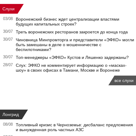
Слухи
03/08
Воронежский бизнес ждет централизации властями
будущих капитальных строек?
30/07
Треть воронежских ресторанов закроется до конца года
30/07
Чиновница Минпромторга и представители «ЭФКО» могли
быть замешаны в деле о мошенничестве с
беспилотниками?
30/07
Топ-менеджеры «ЭФКО» Кустов и Ляшенко задержаны?
28/07
Слух: ЭФКО не комментирует информацию о «масках-
шоу» в своих офисах в Тамани, Москве и Воронеже
все слухи
Лонгрид
08/08
Топливный кризис в Черноземье: дисбаланс предложения
и вынужденная роль частных АЗС