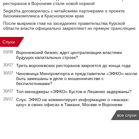
ресторанов в Воронеже стали новой нормой
Segezha договорилась с китайскими партнерами о проекте
биохимкомплекса в Красноярском крае
После выкриков глав на заседаниях правительства Курской
области власти официально закрепляют их прямую трансляцию
Слухи
03/08
Воронежский бизнес ждет централизации властями
будущих капитальных строек?
30/07
Треть воронежских ресторанов закроется до конца года
30/07
Чиновница Минпромторга и представители «ЭФКО» могли
быть замешаны в деле о мошенничестве с
беспилотниками?
30/07
Топ-менеджеры «ЭФКО» Кустов и Ляшенко задержаны?
28/07
Слух: ЭФКО не комментирует информацию о «масках-
шоу» в своих офисах в Тамани, Москве и Воронеже
все слухи