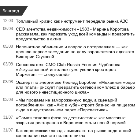
Лонгрид
12:03
Топливный кризис как инструмент передела рынка АЗС
06/08
CEO агентства недвижимости «1983» Марина Коротова
рассказала, как пережить уход всей команды и превратить
предательство в актив
05/08
Непонятное обвинение и вопрос о потерпевшем — как
прошло первое заседание по делу воронежского адвоката
Виктории Стуковой
03/08
Сооснователь CMO Club Russia Евгения Чурбанова:
«Искусственный интеллект уже уволил креаторов.
Маркетинг — следующий»
03/08
Эксперт по энергетике Леонид Воробей: «Механизм «бери
или плати» рискует превратить сетевой комплекс в барьер
для нового инвестиционного цикла»
03/08
«Мы продаем не замороженную воду, а сценарий
потребления»: как «Айс в кубе» строит бизнес на пищевом
льде в индустриальном парке «Перспектива»
31/07
«Самая тяжелая фаза за десятилетие»: как массовые
закрытия ресторанов в Воронеже стали новой нормой
31/07
Как воронежские заводы выживают на рынке подстанций:
кооперация вместо полного цикла