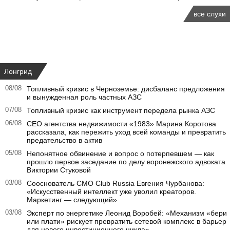
все слухи
Лонгрид
08/08
Топливный кризис в Черноземье: дисбаланс предложения
и вынужденная роль частных АЗС
07/08
Топливный кризис как инструмент передела рынка АЗС
06/08
CEO агентства недвижимости «1983» Марина Коротова
рассказала, как пережить уход всей команды и превратить
предательство в актив
05/08
Непонятное обвинение и вопрос о потерпевшем — как
прошло первое заседание по делу воронежского адвоката
Виктории Стуковой
03/08
Сооснователь CMO Club Russia Евгения Чурбанова:
«Искусственный интеллект уже уволил креаторов.
Маркетинг — следующий»
03/08
Эксперт по энергетике Леонид Воробей: «Механизм «бери
или плати» рискует превратить сетевой комплекс в барьер
для нового инвестиционного цикла»