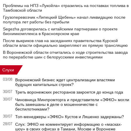
Проблемы на НПЗ «Лукойла» отразились на поставках топлива в
Тамбовской области
Грузоперевозчик «Липецкий Щебень» начал ликвидацию после
полутора лет работы без прибыли
Segezha договорилась с китайскими партнерами о проекте
биохимкомплекса в Красноярском крае
После выкриков глав на заседаниях правительства Курской
области власти официально закрепляют их прямую трансляцию
В Воронежской области отчитались о ходе строительства завода
по переработке шин с белорусскими инвестициями
Слухи
03/08
Воронежский бизнес ждет централизации властями
будущих капитальных строек?
30/07
Треть воронежских ресторанов закроется до конца года
30/07
Чиновница Минпромторга и представители «ЭФКО» могли
быть замешаны в деле о мошенничестве с
беспилотниками?
30/07
Топ-менеджеры «ЭФКО» Кустов и Ляшенко задержаны?
28/07
Слух: ЭФКО не комментирует информацию о «масках-
шоу» в своих офисах в Тамани, Москве и Воронеже