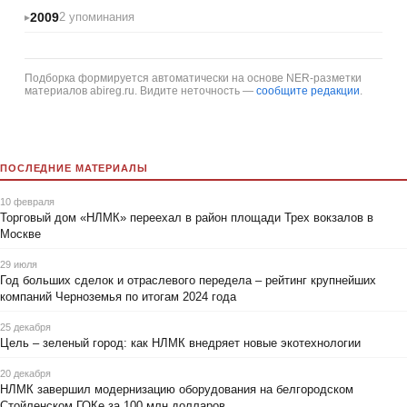
2009
2 упоминания
Подборка формируется автоматически на основе NER-разметки
материалов abireg.ru. Видите неточность —
сообщите редакции
.
ПОСЛЕДНИЕ МАТЕРИАЛЫ
10 февраля
Торговый дом «НЛМК» переехал в район площади Трех вокзалов в
Москве
29 июля
Год больших сделок и отраслевого передела – рейтинг крупнейших
компаний Черноземья по итогам 2024 года
25 декабря
Цель – зеленый город: как НЛМК внедряет новые экотехнологии
20 декабря
НЛМК завершил модернизацию оборудования на белгородском
Стойленском ГОКе за 100 млн долларов