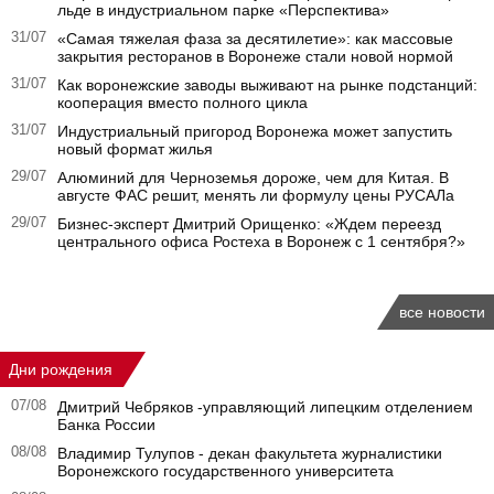
льде в индустриальном парке «Перспектива»
31/07
«Самая тяжелая фаза за десятилетие»: как массовые
закрытия ресторанов в Воронеже стали новой нормой
31/07
Как воронежские заводы выживают на рынке подстанций:
кооперация вместо полного цикла
31/07
Индустриальный пригород Воронежа может запустить
новый формат жилья
29/07
Алюминий для Черноземья дороже, чем для Китая. В
августе ФАС решит, менять ли формулу цены РУСАЛа
29/07
Бизнес-эксперт Дмитрий Орищенко: «Ждем переезд
центрального офиса Ростеха в Воронеж с 1 сентября?»
все новости
Дни рождения
07/08
Дмитрий Чебряков -управляющий липецким отделением
Банка России
08/08
Владимир Тулупов - декан факультета журналистики
Воронежского государственного университета