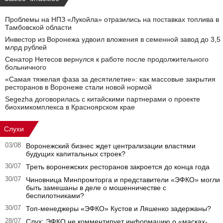
Проблемы на НПЗ «Лукойла» отразились на поставках топлива в
Тамбовской области
Инвестор из Воронежа удвоил вложения в семенной завод до 3,5
млрд рублей
Сенатор Нетесов вернулся к работе после продолжительного
больничного
«Самая тяжелая фаза за десятилетие»: как массовые закрытия
ресторанов в Воронеже стали новой нормой
Segezha договорилась с китайскими партнерами о проекте
биохимкомплекса в Красноярском крае
Слухи
03/08
Воронежский бизнес ждет централизации властями
будущих капитальных строек?
30/07
Треть воронежских ресторанов закроется до конца года
30/07
Чиновница Минпромторга и представители «ЭФКО» могли
быть замешаны в деле о мошенничестве с
беспилотниками?
30/07
Топ-менеджеры «ЭФКО» Кустов и Ляшенко задержаны?
28/07
Слух: ЭФКО не комментирует информацию о «масках-