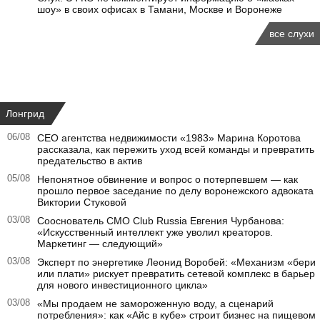
шоу» в своих офисах в Тамани, Москве и Воронеже
все слухи
Лонгрид
06/08
CEO агентства недвижимости «1983» Марина Коротова
рассказала, как пережить уход всей команды и превратить
предательство в актив
05/08
Непонятное обвинение и вопрос о потерпевшем — как
прошло первое заседание по делу воронежского адвоката
Виктории Стуковой
03/08
Сооснователь CMO Club Russia Евгения Чурбанова:
«Искусственный интеллект уже уволил креаторов.
Маркетинг — следующий»
03/08
Эксперт по энергетике Леонид Воробей: «Механизм «бери
или плати» рискует превратить сетевой комплекс в барьер
для нового инвестиционного цикла»
03/08
«Мы продаем не замороженную воду, а сценарий
потребления»: как «Айс в кубе» строит бизнес на пищевом