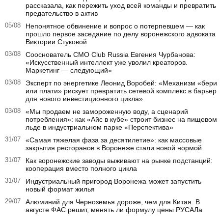
рассказала, как пережить уход всей команды и превратить
предательство в актив
05/08
Непонятное обвинение и вопрос о потерпевшем — как
прошло первое заседание по делу воронежского адвоката
Виктории Стуковой
03/08
Сооснователь CMO Club Russia Евгения Чурбанова:
«Искусственный интеллект уже уволил креаторов.
Маркетинг — следующий»
03/08
Эксперт по энергетике Леонид Воробей: «Механизм «бери
или плати» рискует превратить сетевой комплекс в барьер
для нового инвестиционного цикла»
03/08
«Мы продаем не замороженную воду, а сценарий
потребления»: как «Айс в кубе» строит бизнес на пищевом
льде в индустриальном парке «Перспектива»
31/07
«Самая тяжелая фаза за десятилетие»: как массовые
закрытия ресторанов в Воронеже стали новой нормой
31/07
Как воронежские заводы выживают на рынке подстанций:
кооперация вместо полного цикла
31/07
Индустриальный пригород Воронежа может запустить
новый формат жилья
29/07
Алюминий для Черноземья дороже, чем для Китая. В
августе ФАС решит, менять ли формулу цены РУСАЛа