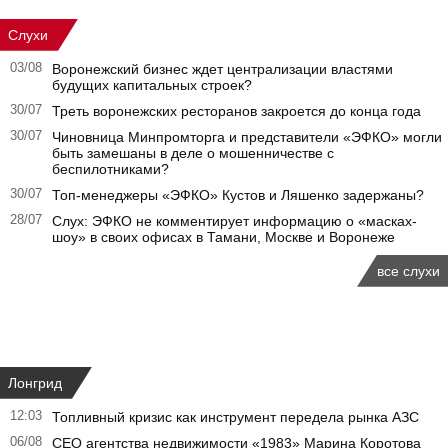
Слухи
03/08
Воронежский бизнес ждет централизации властями
будущих капитальных строек?
30/07
Треть воронежских ресторанов закроется до конца года
30/07
Чиновница Минпромторга и представители «ЭФКО» могли
быть замешаны в деле о мошенничестве с
беспилотниками?
30/07
Топ-менеджеры «ЭФКО» Кустов и Ляшенко задержаны?
28/07
Слух: ЭФКО не комментирует информацию о «масках-
шоу» в своих офисах в Тамани, Москве и Воронеже
все слухи
Лонгрид
12:03
Топливный кризис как инструмент передела рынка АЗС
06/08
CEO агентства недвижимости «1983» Марина Коротова