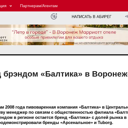
ция
Партнерам/Агентам
НАПИСАТЬ В АБИРЕГ
д брэндом «Балтика» в Воронеж
ам 2008 года пивоваренная компания «Балтика» в Централь
ству менеджер по связям с общественностью филиала «Бал
ом в регионе остается бренд «Балтика» с долей рынка в 1
продемонстрировали бренды «Арсенальное» и Tuborg.