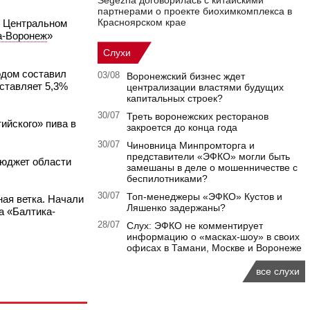
Segezha договорилась с китайскими
партнерами о проекте биохимкомплекса в
Красноярском крае
в Центральном
а-Воронеж
»
Слухи
одом составил
03/08
Воронежский бизнес ждет
оставляет 5,3%
централизации властями будущих
капитальных строек?
30/07
Треть воронежских ресторанов
ийского» пива в
закроется до конца года
30/07
Чиновница Минпромторга и
представители «ЭФКО» могли быть
бюджет области
замешаны в деле о мошенничестве с
беспилотниками?
30/07
Топ-менеджеры «ЭФКО» Кустов и
ая ветка. Начали
Ляшенко задержаны?
а «Балтика-
28/07
Слух: ЭФКО не комментирует
информацию о «масках-шоу» в своих
офисах в Тамани, Москве и Воронеже
все слухи