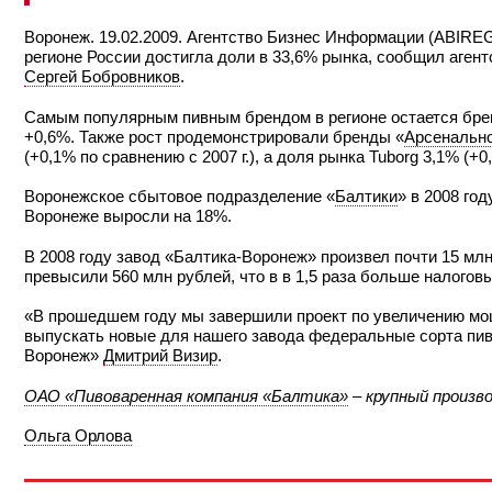
Воронеж. 19.02.2009. Агентство Бизнес Информации (ABIREG
регионе России достигла доли в 33,6% рынка, сообщил аген
Сергей Бобровников
.
Самым популярным пивным брендом в регионе остается бренд
+0,6%. Также рост продемонстрировали бренды «
Арсенальн
(+0,1% по сравнению с 2007 г.), а доля рынка Tuborg 3,1% (+0,
Воронежское сбытовое подразделение «
Балтики
» в 2008 го
Воронеже выросли на 18%.
В 2008 году завод «Балтика-Воронеж» произвел почти 15 мл
превысили 560 млн рублей, что в в 1,5 раза больше налогов
«В прошедшем году мы завершили проект по увеличению мо
выпускать новые для нашего завода федеральные сорта пива
Воронеж»
Дмитрий Визир
.
ОАО «Пивоваренная компания «Балтика»
– крупный произво
Ольга Орлова