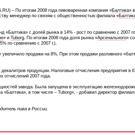
.RU) – По итогам 2008 года пивоваренная компания «
Балтика
» 
тству менеджер по связям с общественностью филиала «
Балтик
 «Балтика» с долей рынка в 14% - рост по сравнению с 2007 г
ое
» и
Tuborg
. По итогам 2008 года доля рынка «
Арсенального
» с
5% по сравнению с 2007 г.).
ду увеличило продажи на 8%. При этом продажи разливного «балт
н декалитров продукции. Налоговые отчисления предприятия в 
ых отчислений 2007 года.
щностей завода. Была запущена в эксплуатацию железнодорожн
 «Балтика», в том числе – Tuborg», - добавил директор филиал
дитель пива в России.