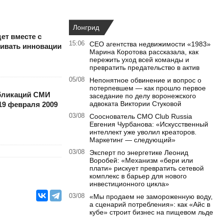
Лонгрид
ет вместе с
15:06
CEO агентства недвижимости «1983»
ивать инновации
Марина Коротова рассказала, как
пережить уход всей команды и
превратить предательство в актив
05/08
Непонятное обвинение и вопрос о
потерпевшем — как прошло первое
бликаций СМИ
заседание по делу воронежского
адвоката Виктории Стуковой
19 февраля 2009
03/08
Сооснователь CMO Club Russia
Евгения Чурбанова: «Искусственный
интеллект уже уволил креаторов.
Маркетинг — следующий»
03/08
Эксперт по энергетике Леонид
Воробей: «Механизм «бери или
плати» рискует превратить сетевой
комплекс в барьер для нового
инвестиционного цикла»
03/08
«Мы продаем не замороженную воду,
а сценарий потребления»: как «Айс в
кубе» строит бизнес на пищевом льде