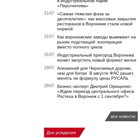
в индустриальном парке
«Перспектива»
31/07
«Самая тяжелая фаза за
десятилетие»: как массовые закрытия
ресторанов в Воронеже стали новой
нормой
31/07
Как воронежские заводы выживают на
рынке подстанций: кооперация
вместо полного цикла
31/07
Индустриальный пригород Воронежа
может запустить новый формат жилья
29/07
Алюминий для Черноземья дороже,
чем для Китая. В августе ФАС решит,
менять ли формулу цены РУСАЛа
29/07
Бизнес-эксперт Дмитрий Орищенко:
«Ждем переезд центрального офиса
Ростеха в Воронеж с 1 сентября?»
все новости
Дни рождения