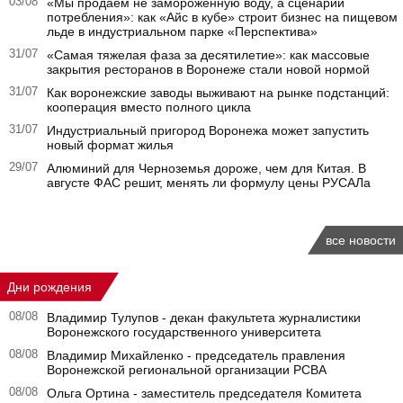
03/08
«Мы продаем не замороженную воду, а сценарий
потребления»: как «Айс в кубе» строит бизнес на пищевом
льде в индустриальном парке «Перспектива»
31/07
«Самая тяжелая фаза за десятилетие»: как массовые
закрытия ресторанов в Воронеже стали новой нормой
31/07
Как воронежские заводы выживают на рынке подстанций:
кооперация вместо полного цикла
31/07
Индустриальный пригород Воронежа может запустить
новый формат жилья
29/07
Алюминий для Черноземья дороже, чем для Китая. В
августе ФАС решит, менять ли формулу цены РУСАЛа
все новости
Дни рождения
08/08
Владимир Тулупов - декан факультета журналистики
Воронежского государственного университета
08/08
Владимир Михайленко - председатель правления
Воронежской региональной организации РСВА
08/08
Ольга Ортина - заместитель председателя Комитета