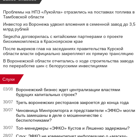
Проблемы на НПЗ «Лукойла» отразились на поставках топлива в
Тамбовской области
Инвестор из Воронежа удвоил вложения в семенной завод до 3,5
млрд рублей
Segezha договорилась с китайскими партнерами о проекте
биохимкомплекса в Красноярском крае
После выкриков глав на заседаниях правительства Курской
области власти официально закрепляют их прямую трансляцию
В Воронежской области отчитались о ходе строительства завода
по переработке шин с белорусскими инвестициями
Слухи
03/08
Воронежский бизнес ждет централизации властями
будущих капитальных строек?
30/07
Треть воронежских ресторанов закроется до конца года
30/07
Чиновница Минпромторга и представители «ЭФКО» могли
быть замешаны в деле о мошенничестве с
беспилотниками?
30/07
Топ-менеджеры «ЭФКО» Кустов и Ляшенко задержаны?
28/07
Слух: ЭФКО не комментирует информацию о «масках-