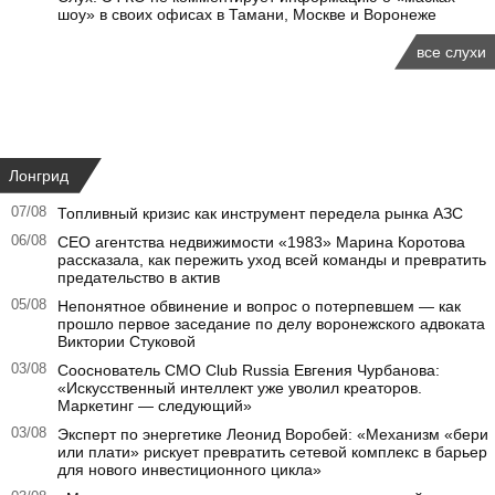
шоу» в своих офисах в Тамани, Москве и Воронеже
все слухи
Лонгрид
07/08
Топливный кризис как инструмент передела рынка АЗС
06/08
CEO агентства недвижимости «1983» Марина Коротова
рассказала, как пережить уход всей команды и превратить
предательство в актив
05/08
Непонятное обвинение и вопрос о потерпевшем — как
прошло первое заседание по делу воронежского адвоката
Виктории Стуковой
03/08
Сооснователь CMO Club Russia Евгения Чурбанова:
«Искусственный интеллект уже уволил креаторов.
Маркетинг — следующий»
03/08
Эксперт по энергетике Леонид Воробей: «Механизм «бери
или плати» рискует превратить сетевой комплекс в барьер
для нового инвестиционного цикла»