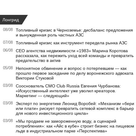
Лонгрид
08/08
Топливный кризис в Черноземье: дисбаланс предложения
и вынужденная роль частных АЗС
07/08
Топливный кризис как инструмент передела рынка АЗС
06/08
CEO агентства недвижимости «1983» Марина Коротова
рассказала, как пережить уход всей команды и превратить
предательство в актив
05/08
Непонятное обвинение и вопрос о потерпевшем — как
прошло первое заседание по делу воронежского адвоката
Виктории Стуковой
03/08
Сооснователь CMO Club Russia Евгения Чурбанова:
«Искусственный интеллект уже уволил креаторов.
Маркетинг — следующий»
03/08
Эксперт по энергетике Леонид Воробей: «Механизм «бери
или плати» рискует превратить сетевой комплекс в барьер
для нового инвестиционного цикла»
03/08
«Мы продаем не замороженную воду, а сценарий
потребления»: как «Айс в кубе» строит бизнес на пищевом
льде в индустриальном парке «Перспектива»