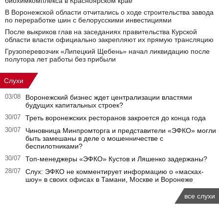
биохимкомплекса в Красноярском крае
В Воронежской области отчитались о ходе строительства завода
по переработке шин с белорусскими инвестициями
После выкриков глав на заседаниях правительства Курской
области власти официально закрепляют их прямую трансляцию
Грузоперевозчик «Липецкий Щебень» начал ликвидацию после
полутора лет работы без прибыли
Слухи
03/08
Воронежский бизнес ждет централизации властями
будущих капитальных строек?
30/07
Треть воронежских ресторанов закроется до конца года
30/07
Чиновница Минпромторга и представители «ЭФКО» могли
быть замешаны в деле о мошенничестве с
беспилотниками?
30/07
Топ-менеджеры «ЭФКО» Кустов и Ляшенко задержаны?
28/07
Слух: ЭФКО не комментирует информацию о «масках-
шоу» в своих офисах в Тамани, Москве и Воронеже
все слухи