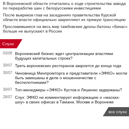
В Воронежской области отчитались о ходе строительства завода
по переработке шин с белорусскими инвестициями
После выкриков глав на заседаниях правительства Курской
области власти официально закрепляют их прямую трансляцию
Прославившиеся на весь мир тамбовские дроны-батоны «Бекас»
больше не выпускают в России
Слухи
03/08
Воронежский бизнес ждет централизации властями
будущих капитальных строек?
30/07
Треть воронежских ресторанов закроется до конца года
30/07
Чиновница Минпромторга и представители «ЭФКО» могли
быть замешаны в деле о мошенничестве с
беспилотниками?
30/07
Топ-менеджеры «ЭФКО» Кустов и Ляшенко задержаны?
28/07
Слух: ЭФКО не комментирует информацию о «масках-
шоу» в своих офисах в Тамани, Москве и Воронеже
все слухи