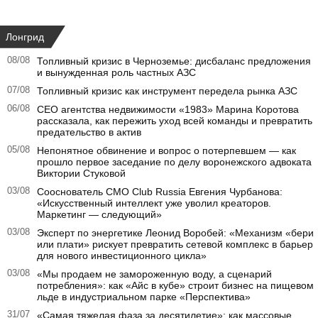
Лонгрид
08/08
Топливный кризис в Черноземье: дисбаланс предложения
и вынужденная роль частных АЗС
07/08
Топливный кризис как инструмент передела рынка АЗС
06/08
CEO агентства недвижимости «1983» Марина Коротова
рассказала, как пережить уход всей команды и превратить
предательство в актив
05/08
Непонятное обвинение и вопрос о потерпевшем — как
прошло первое заседание по делу воронежского адвоката
Виктории Стуковой
03/08
Сооснователь CMO Club Russia Евгения Чурбанова:
«Искусственный интеллект уже уволил креаторов.
Маркетинг — следующий»
03/08
Эксперт по энергетике Леонид Воробей: «Механизм «бери
или плати» рискует превратить сетевой комплекс в барьер
для нового инвестиционного цикла»
03/08
«Мы продаем не замороженную воду, а сценарий
потребления»: как «Айс в кубе» строит бизнес на пищевом
льде в индустриальном парке «Перспектива»
31/07
«Самая тяжелая фаза за десятилетие»: как массовые