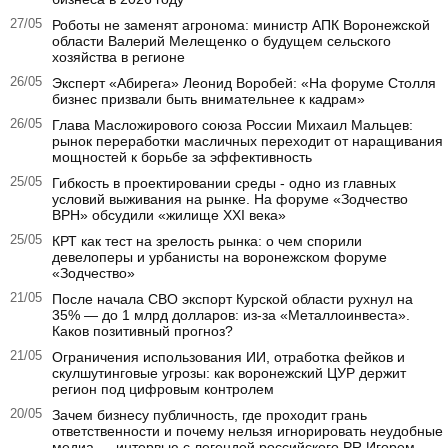
27/05
Роботы не заменят агронома: министр АПК Воронежской
области Валерий Мелещенко о будущем сельского
хозяйства в регионе
26/05
Эксперт «Абирега» Леонид Воробей: «На форуме Столля
бизнес призвали быть внимательнее к кадрам»
26/05
Глава Масложирового союза России Михаил Мальцев:
рынок переработки масличных переходит от наращивания
мощностей к борьбе за эффективность
25/05
Гибкость в проектировании среды - одно из главных
условий выживания на рынке. На форуме «Зодчество
ВРН» обсудили «жилище XXI века»
25/05
КРТ как тест на зрелость рынка: о чем спорили
девелоперы и урбанисты на воронежском форуме
«Зодчество»
21/05
После начала СВО экспорт Курской области рухнул на
35% — до 1 млрд долларов: из-за «Металлоинвеста».
Каков позитивный прогноз?
21/05
Ограничения использования ИИ, отработка фейков и
скулшутинговые угрозы: как воронежский ЦУР держит
регион под цифровым контролем
20/05
Зачем бизнесу публичность, где проходит грань
ответственности и почему нельзя игнорировать неудобные
медиа — интервью с легендой российского PR Игорем