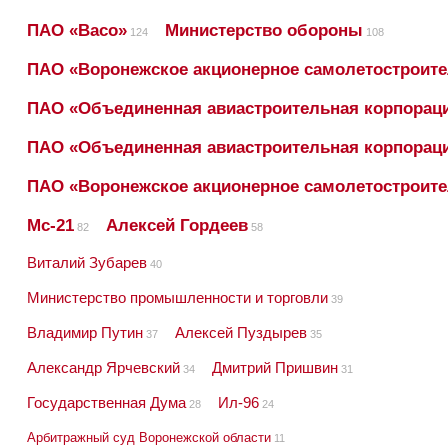
ПАО «Васо»
Министерство обороны
124
108
ПАО «Воронежское акционерное самолетостроит
ПАО «Объединенная авиастроительная корпорац
ПАО «Объединенная авиастроительная корпораци
ПАО «Воронежское акционерное самолетостроите
Мс-21
Алексей Гордеев
82
58
Виталий Зубарев
40
Министерство промышленности и торговли
39
Владимир Путин
Алексей Пуздырев
37
35
Александр Ярчевский
Дмитрий Пришвин
34
31
Государственная Дума
Ил-96
28
24
Арбитражный суд Воронежской области
11