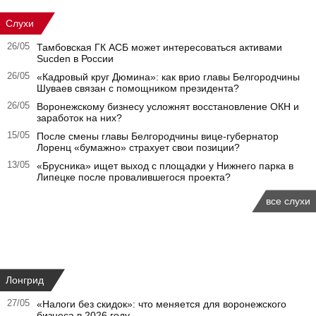
Слухи
26/05
Тамбовская ГК АСБ может интересоваться активами
Sucden в России
26/05
«Кадровый круг Дюмина»: как врио главы Белгородчины
Шуваев связан с помощником президента?
26/05
Воронежскому бизнесу усложнят восстановление ОКН и
заработок на них?
15/05
После смены главы Белгородчины вице-губернатор
Лоренц «бумажно» страхует свои позиции?
13/05
«Брусника» ищет выход с площадки у Нижнего парка в
Липецке после провалившегося проекта?
все слухи
Лонгрид
27/05
«Налоги без скидок»: что меняется для воронежского
бизнеса в 2026 году