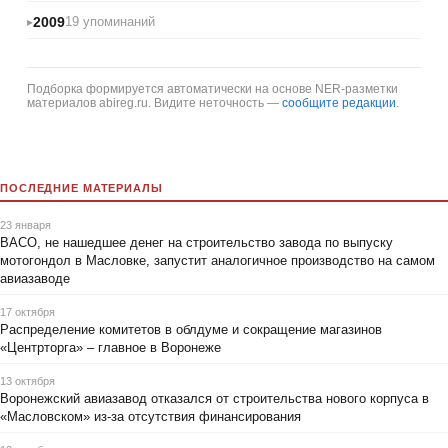
2009
19 упоминаний
Подборка формируется автоматически на основе NER-разметки
материалов abireg.ru. Видите неточность —
сообщите редакции
.
ПОСЛЕДНИЕ МАТЕРИАЛЫ
23 января
ВАСО, не нашедшее денег на строительство завода по выпуску
мотогондол в Масловке, запустит аналогичное производство на самом
авиазаводе
17 октября
Распределение комитетов в облдуме и сокращение магазинов
«Центрторга» – главное в Воронеже
13 октября
Воронежский авиазавод отказался от строительства нового корпуса в
«Масловском» из-за отсутствия финансирования