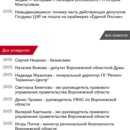
Минтусовым
20/05
Невыдвинувшиеся: почему часть действующих депутатов
Госдумы ЦЧР не пошла на праймериз «Единой России»
все новости
Дни рождения
28/05
Сергей Ниценко - бизнесмен
29/05
Наталия Вожова - депутат Воронежской областной Думы
29/05
Надежда Мазалова - генеральный директор ГК "Регион-
Терминал-Центр"
29/05
Светлана Бекетова - экс-руководитель правового
управления правительства Воронежской области
29/05
Денис Чушкин - руководитель УФАС по Воронежской
области
30/05
Валерий Карташов - экс-руководитель правового
управления правительства Воронежской области
30/05
Игорь Попов - министр региональной безопасности
Воронежской области.