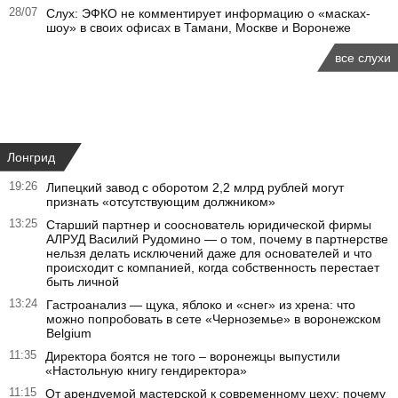
28/07
Слух: ЭФКО не комментирует информацию о «масках-
шоу» в своих офисах в Тамани, Москве и Воронеже
все слухи
Лонгрид
19:26
Липецкий завод с оборотом 2,2 млрд рублей могут
признать «отсутствующим должником»
13:25
Старший партнер и сооснователь юридической фирмы
АЛРУД Василий Рудомино — о том, почему в партнерстве
нельзя делать исключений даже для основателей и что
происходит с компанией, когда собственность перестает
быть личной
13:24
Гастроанализ — щука, яблоко и «снег» из хрена: что
можно попробовать в сете «Черноземье» в воронежском
Belgium
11:35
Директора боятся не того – воронежцы выпустили
«Настольную книгу гендиректора»
11:15
От арендуемой мастерской к современному цеху: почему