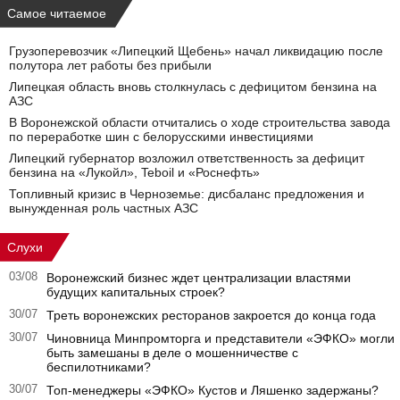
Самое читаемое
Грузоперевозчик «Липецкий Щебень» начал ликвидацию после
полутора лет работы без прибыли
Липецкая область вновь столкнулась с дефицитом бензина на
АЗС
В Воронежской области отчитались о ходе строительства завода
по переработке шин с белорусскими инвестициями
Липецкий губернатор возложил ответственность за дефицит
бензина на «Лукойл», Teboil и «Роснефть»
Топливный кризис в Черноземье: дисбаланс предложения и
вынужденная роль частных АЗС
Слухи
03/08
Воронежский бизнес ждет централизации властями
будущих капитальных строек?
30/07
Треть воронежских ресторанов закроется до конца года
30/07
Чиновница Минпромторга и представители «ЭФКО» могли
быть замешаны в деле о мошенничестве с
беспилотниками?
30/07
Топ-менеджеры «ЭФКО» Кустов и Ляшенко задержаны?