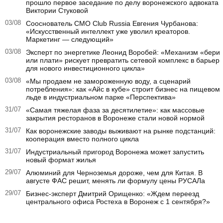
прошло первое заседание по делу воронежского адвоката
Виктории Стуковой
03/08
Сооснователь CMO Club Russia Евгения Чурбанова:
«Искусственный интеллект уже уволил креаторов.
Маркетинг — следующий»
03/08
Эксперт по энергетике Леонид Воробей: «Механизм «бери
или плати» рискует превратить сетевой комплекс в барьер
для нового инвестиционного цикла»
03/08
«Мы продаем не замороженную воду, а сценарий
потребления»: как «Айс в кубе» строит бизнес на пищевом
льде в индустриальном парке «Перспектива»
31/07
«Самая тяжелая фаза за десятилетие»: как массовые
закрытия ресторанов в Воронеже стали новой нормой
31/07
Как воронежские заводы выживают на рынке подстанций:
кооперация вместо полного цикла
31/07
Индустриальный пригород Воронежа может запустить
новый формат жилья
29/07
Алюминий для Черноземья дороже, чем для Китая. В
августе ФАС решит, менять ли формулу цены РУСАЛа
29/07
Бизнес-эксперт Дмитрий Орищенко: «Ждем переезд
центрального офиса Ростеха в Воронеж с 1 сентября?»