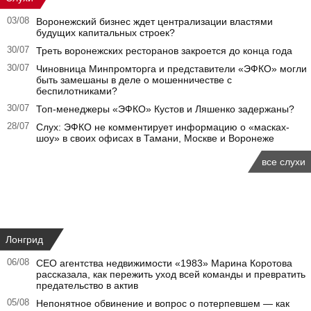
03/08
Воронежский бизнес ждет централизации властями
будущих капитальных строек?
30/07
Треть воронежских ресторанов закроется до конца года
30/07
Чиновница Минпромторга и представители «ЭФКО» могли
быть замешаны в деле о мошенничестве с
беспилотниками?
30/07
Топ-менеджеры «ЭФКО» Кустов и Ляшенко задержаны?
28/07
Слух: ЭФКО не комментирует информацию о «масках-
шоу» в своих офисах в Тамани, Москве и Воронеже
все слухи
Лонгрид
06/08
CEO агентства недвижимости «1983» Марина Коротова
рассказала, как пережить уход всей команды и превратить
предательство в актив
05/08
Непонятное обвинение и вопрос о потерпевшем — как