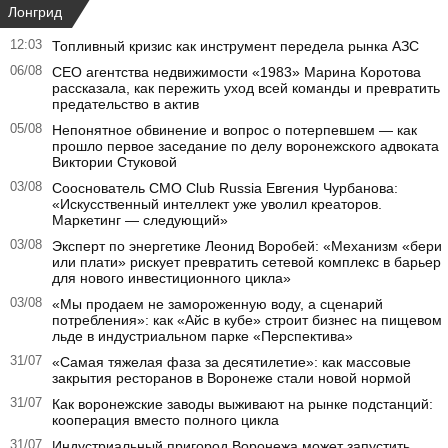
Лонгрид
12:03
Топливный кризис как инструмент передела рынка АЗС
06/08
CEO агентства недвижимости «1983» Марина Коротова
рассказала, как пережить уход всей команды и превратить
предательство в актив
05/08
Непонятное обвинение и вопрос о потерпевшем — как
прошло первое заседание по делу воронежского адвоката
Виктории Стуковой
03/08
Сооснователь CMO Club Russia Евгения Чурбанова:
«Искусственный интеллект уже уволил креаторов.
Маркетинг — следующий»
03/08
Эксперт по энергетике Леонид Воробей: «Механизм «бери
или плати» рискует превратить сетевой комплекс в барьер
для нового инвестиционного цикла»
03/08
«Мы продаем не замороженную воду, а сценарий
потребления»: как «Айс в кубе» строит бизнес на пищевом
льде в индустриальном парке «Перспектива»
31/07
«Самая тяжелая фаза за десятилетие»: как массовые
закрытия ресторанов в Воронеже стали новой нормой
31/07
Как воронежские заводы выживают на рынке подстанций:
кооперация вместо полного цикла
31/07
Индустриальный пригород Воронежа может запустить