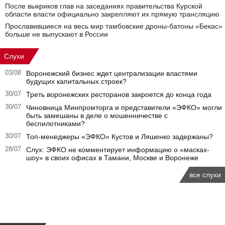
После выкриков глав на заседаниях правительства Курской
области власти официально закрепляют их прямую трансляцию
Прославившиеся на весь мир тамбовские дроны-батоны «Бекас»
больше не выпускают в России
Слухи
03/08
Воронежский бизнес ждет централизации властями
будущих капитальных строек?
30/07
Треть воронежских ресторанов закроется до конца года
30/07
Чиновница Минпромторга и представители «ЭФКО» могли
быть замешаны в деле о мошенничестве с
беспилотниками?
30/07
Топ-менеджеры «ЭФКО» Кустов и Ляшенко задержаны?
28/07
Слух: ЭФКО не комментирует информацию о «масках-
шоу» в своих офисах в Тамани, Москве и Воронеже
все слухи