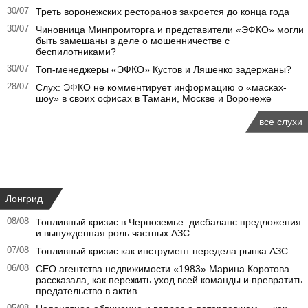
30/07
Треть воронежских ресторанов закроется до конца года
30/07
Чиновница Минпромторга и представители «ЭФКО» могли
быть замешаны в деле о мошенничестве с
беспилотниками?
30/07
Топ-менеджеры «ЭФКО» Кустов и Ляшенко задержаны?
28/07
Слух: ЭФКО не комментирует информацию о «масках-
шоу» в своих офисах в Тамани, Москве и Воронеже
все слухи
Лонгрид
08/08
Топливный кризис в Черноземье: дисбаланс предложения
и вынужденная роль частных АЗС
07/08
Топливный кризис как инструмент передела рынка АЗС
06/08
CEO агентства недвижимости «1983» Марина Коротова
рассказала, как пережить уход всей команды и превратить
предательство в актив
05/08