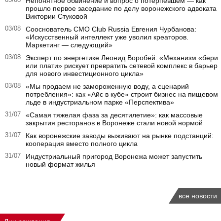
Непонятное обвинение и вопрос о потерпевшем — как
прошло первое заседание по делу воронежского адвоката
Виктории Стуковой
03/08
Сооснователь CMO Club Russia Евгения Чурбанова:
«Искусственный интеллект уже уволил креаторов.
Маркетинг — следующий»
03/08
Эксперт по энергетике Леонид Воробей: «Механизм «бери
или плати» рискует превратить сетевой комплекс в барьер
для нового инвестиционного цикла»
03/08
«Мы продаем не замороженную воду, а сценарий
потребления»: как «Айс в кубе» строит бизнес на пищевом
льде в индустриальном парке «Перспектива»
31/07
«Самая тяжелая фаза за десятилетие»: как массовые
закрытия ресторанов в Воронеже стали новой нормой
31/07
Как воронежские заводы выживают на рынке подстанций:
кооперация вместо полного цикла
31/07
Индустриальный пригород Воронежа может запустить
новый формат жилья
все новости