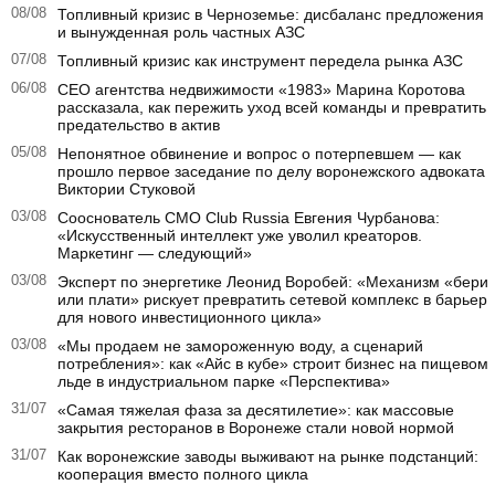
08/08
Топливный кризис в Черноземье: дисбаланс предложения
и вынужденная роль частных АЗС
07/08
Топливный кризис как инструмент передела рынка АЗС
06/08
CEO агентства недвижимости «1983» Марина Коротова
рассказала, как пережить уход всей команды и превратить
предательство в актив
05/08
Непонятное обвинение и вопрос о потерпевшем — как
прошло первое заседание по делу воронежского адвоката
Виктории Стуковой
03/08
Сооснователь CMO Club Russia Евгения Чурбанова:
«Искусственный интеллект уже уволил креаторов.
Маркетинг — следующий»
03/08
Эксперт по энергетике Леонид Воробей: «Механизм «бери
или плати» рискует превратить сетевой комплекс в барьер
для нового инвестиционного цикла»
03/08
«Мы продаем не замороженную воду, а сценарий
потребления»: как «Айс в кубе» строит бизнес на пищевом
льде в индустриальном парке «Перспектива»
31/07
«Самая тяжелая фаза за десятилетие»: как массовые
закрытия ресторанов в Воронеже стали новой нормой
31/07
Как воронежские заводы выживают на рынке подстанций:
кооперация вместо полного цикла