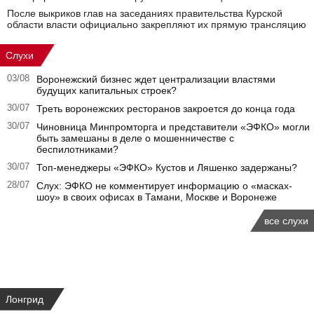
После выкриков глав на заседаниях правительства Курской
области власти официально закрепляют их прямую трансляцию
Слухи
03/08
Воронежский бизнес ждет централизации властями
будущих капитальных строек?
30/07
Треть воронежских ресторанов закроется до конца года
30/07
Чиновница Минпромторга и представители «ЭФКО» могли
быть замешаны в деле о мошенничестве с
беспилотниками?
30/07
Топ-менеджеры «ЭФКО» Кустов и Ляшенко задержаны?
28/07
Слух: ЭФКО не комментирует информацию о «масках-
шоу» в своих офисах в Тамани, Москве и Воронеже
все слухи
Лонгрид