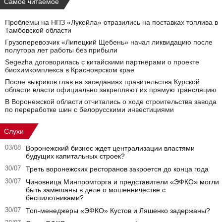
Самое читаемое
Проблемы на НПЗ «Лукойла» отразились на поставках топлива в
Тамбовской области
Грузоперевозчик «Липецкий Щебень» начал ликвидацию после
полутора лет работы без прибыли
Segezha договорилась с китайскими партнерами о проекте
биохимкомплекса в Красноярском крае
После выкриков глав на заседаниях правительства Курской
области власти официально закрепляют их прямую трансляцию
В Воронежской области отчитались о ходе строительства завода
по переработке шин с белорусскими инвестициями
Слухи
03/08
Воронежский бизнес ждет централизации властями
будущих капитальных строек?
30/07
Треть воронежских ресторанов закроется до конца года
30/07
Чиновница Минпромторга и представители «ЭФКО» могли
быть замешаны в деле о мошенничестве с
беспилотниками?
30/07
Топ-менеджеры «ЭФКО» Кустов и Ляшенко задержаны?