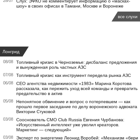
28/07
Слух: ЭФКО не комментирует информацию о «масках-
шоу» в своих офисах в Тамани, Москве и Воронеже
все слухи
Лонгрид
08/08
Топливный кризис в Черноземье: дисбаланс предложения
и вынужденная роль частных АЗС
07/08
Топливный кризис как инструмент передела рынка АЗС
06/08
CEO агентства недвижимости «1983» Марина Коротова
рассказала, как пережить уход всей команды и превратить
предательство в актив
05/08
Непонятное обвинение и вопрос о потерпевшем — как
прошло первое заседание по делу воронежского адвоката
Виктории Стуковой
03/08
Сооснователь CMO Club Russia Евгения Чурбанова:
«Искусственный интеллект уже уволил креаторов.
Маркетинг — следующий»
03/08
Эксперт по энергетике Леонид Воробей: «Механизм «бери