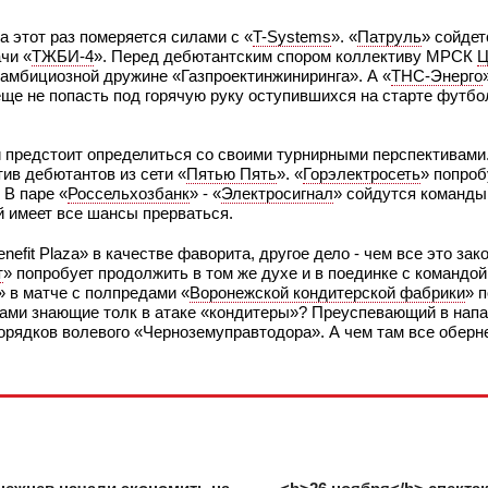
на этот раз померяется силами с «
T-Systems
». «
Патруль
» сойдет
чи «
ТЖБИ-4
». Перед дебютантским спором коллективу МРСК
Ц
 амбициозной дружине «Газпроектинжиниринга». А «
ТНС-Энерго
ще не попасть под горячую руку оступившихся на старте футбо
и предстоит определиться со своими турнирными перспективами
ив дебютантов из сети «
Пятью Пять
». «
Горэлектросеть
» попроб
 В паре «
Россельхозбанк
» - «
Электросигнал
» сойдутся команды 
й имеет все шансы прерваться.
enefit Plaza» в качестве фаворита, другое дело - чем все это за
т
» попробует продолжить в том же духе и в поединке с командой
» в матче с полпредами «
Воронежской кондитерской фабрики
» 
т сами знающие толк в атаке «кондитеры»? Преуспевающий в нап
рядков волевого «Черноземуправтодора». А чем там все оберне