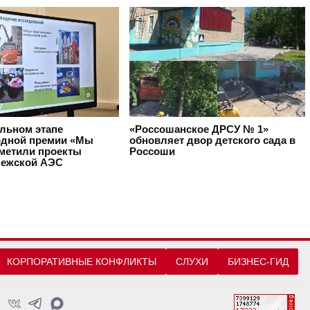
альном этапе
«Россошанское ДРСУ № 1»
дной премии «Мы
обновляет двор детского сада в
тметили проекты
Россоши
ежской АЭС
КОРПОРАТИВНЫЕ КОНФЛИКТЫ
СЛУХИ
БИЗНЕС-ГИД