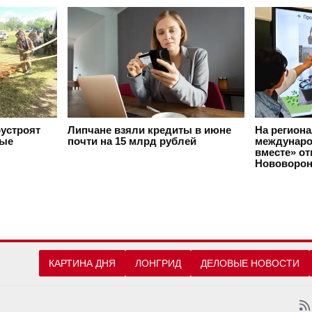
оустроят
Липчане взяли кредиты в июне
На регион
вые
почти на 15 млрд рублей
междунаро
вместе» о
Нововорон
КАРТИНА ДНЯ
ЛОНГРИД
ДЕЛОВЫЕ НОВОСТИ