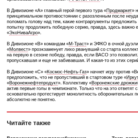
В Дивизионе «А» главный герой первого тура «
Продмаркет
» 
принципиальном противостоянии с разозленным после неуда
поломать голову над тем, какие контраргументы предложить
попытку продолжить победную серию, правда, здесь важно е
«
ЭкоНиваАгро
».
В Дивизионе «В» командам «
М-Траст
» и ЭФКО в очной дуэл
«
Молвест
» проэкзаменует лихо рванувший со старта коллект
на первую в сезоне победу, правда, если ВАСО это позволит.
пропускавшая и еще не забивавшая. И какая-то из этих сери
В Дивизионе «С» «
Космос-Нефть-Газ
» начнет игру против «B
предположить, что не пропустивший в стартовом туре «
Ирку
«
Воронежнефтепродукт
». Коллективу «
Воронежские дрожжи
актив первые голы в чемпионате. Только что на это ответя
основательно протестирует монолитность оборонительных по
абсолютно не понятно.
Читайте также