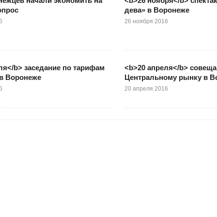
нежцев начали экономить на
<b>26 ноября</b> спекта
опрос
дева» в Воронеже
6
26 ноября 2016
ля</b> заседание по тарифам
<b>20 апреля</b> совеща
 в Воронеже
Центральному рынку в В
6
20 апреля 2016