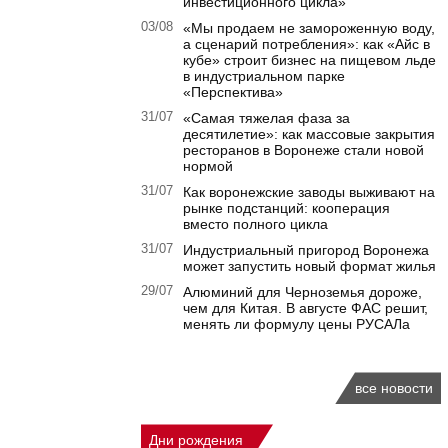
инвестиционного цикла»
03/08
«Мы продаем не замороженную воду,
а сценарий потребления»: как «Айс в
кубе» строит бизнес на пищевом льде
в индустриальном парке
«Перспектива»
31/07
«Самая тяжелая фаза за
десятилетие»: как массовые закрытия
ресторанов в Воронеже стали новой
нормой
31/07
Как воронежские заводы выживают на
рынке подстанций: кооперация
вместо полного цикла
31/07
Индустриальный пригород Воронежа
может запустить новый формат жилья
29/07
Алюминий для Черноземья дороже,
чем для Китая. В августе ФАС решит,
менять ли формулу цены РУСАЛа
все новости
Дни рождения