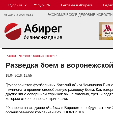
Рубрики
Услуги PR
Реклама в Абиреге
Редак
08 августа 2026,
01:52
ЭКОНОМИЧЕСКИЕ ДЕЛОВЫЕ НОВОСТИ
Главная
/
Контекст
/
Деловые новости
/
Разведка боем в воронежско
18.04.2016, 13:55
Групповой этап футбольных баталий «Лиги Чемпионов Бизне
чемпионата провели своеобразную разведку боем. Как говори
другие явно совершили «прыжок выше головы», третьи подт
которые откровенно заинтриговали.
20 апреля на стадионе «
Чайка
» в Воронеже пройдут встречи 
организованного компанией «
РУСПОРТИНГ
».