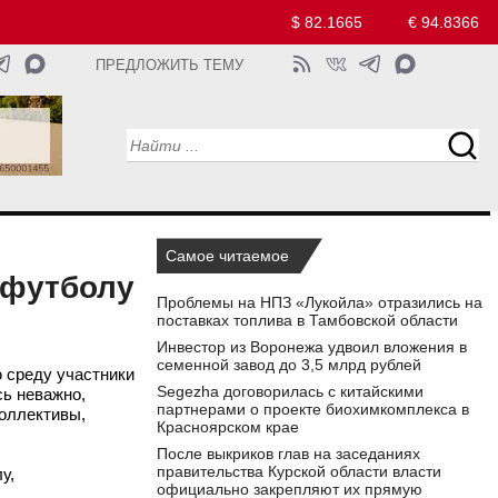
$ 82.1665
€ 94.8366
ПРЕДЛОЖИТЬ ТЕМУ
Самое читаемое
 футболу
Проблемы на НПЗ «Лукойла» отразились на
поставках топлива в Тамбовской области
Инвестор из Воронежа удвоил вложения в
семенной завод до 3,5 млрд рублей
 среду участники
Segezha договорилась с китайскими
сь неважно,
партнерами о проекте биохимкомплекса в
коллективы,
Красноярском крае
После выкриков глав на заседаниях
правительства Курской области власти
у,
официально закрепляют их прямую