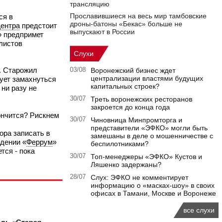
трансляцию
Прославившиеся на весь мир тамбовские
ся в
дроны-батоны «Бекас» больше не
ентра
предстоит
выпускают в России
» предпримет
листов
Слухи
. Старожил
03/08
Воронежский бизнес ждет
централизации властями будущих
ует замахнуться
капитальных строек?
ни разу не
30/07
Треть воронежских ресторанов
закроется до конца года
кончится? Рискнем
30/07
Чиновница Минпромторга и
представители «ЭФКО» могли быть
пора записать в
замешаны в деле о мошенничестве с
адении «
Феррум
»
беспилотниками?
тся - пока
30/07
Топ-менеджеры «ЭФКО» Кустов и
Ляшенко задержаны?
28/07
Слух: ЭФКО не комментирует
информацию о «масках-шоу» в своих
офисах в Тамани, Москве и Воронеже
все слухи