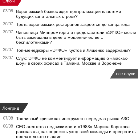
Слухи
03/08
Воронежский бизнес ждет централизации властями
будущих капитальных строек?
30/07
Треть воронежских ресторанов закроется до конца года
30/07
Чиновница Минпромторга и представители «ЭФКО» могли
быть замешаны в деле о мошенничестве с
беспилотниками?
30/07
Топ-менеджеры «ЭФКО» Кустов и Ляшенко задержаны?
28/07
Слух: ЭФКО не комментирует информацию о «масках-
шоу» в своих офисах в Тамани, Москве и Воронеже
все слухи
Лонгрид
07/08
Топливный кризис как инструмент передела рынка АЗС
06/08
CEO агентства недвижимости «1983» Марина Коротова
рассказала, как пережить уход всей команды и превратить
предательство в актив