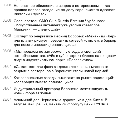
05/08
Непонятное обвинение и вопрос о потерпевшем — как
прошло первое заседание по делу воронежского адвоката
Виктории Стуковой
03/08
Сооснователь CMO Club Russia Евгения Чурбанова:
«Искусственный интеллект уже уволил креаторов.
Маркетинг — следующий»
03/08
Эксперт по энергетике Леонид Воробей: «Механизм «бери
или плати» рискует превратить сетевой комплекс в барьер
для нового инвестиционного цикла»
03/08
«Мы продаем не замороженную воду, а сценарий
потребления»: как «Айс в кубе» строит бизнес на пищевом
льде в индустриальном парке «Перспектива»
31/07
«Самая тяжелая фаза за десятилетие»: как массовые
закрытия ресторанов в Воронеже стали новой нормой
31/07
Как воронежские заводы выживают на рынке подстанций:
кооперация вместо полного цикла
31/07
Индустриальный пригород Воронежа может запустить
новый формат жилья
29/07
Алюминий для Черноземья дороже, чем для Китая. В
августе ФАС решит, менять ли формулу цены РУСАЛа