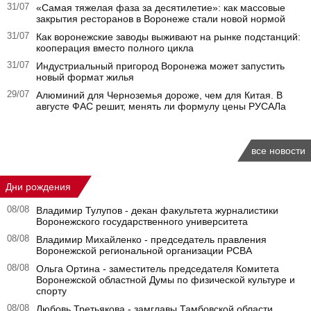
31/07
«Самая тяжелая фаза за десятилетие»: как массовые
закрытия ресторанов в Воронеже стали новой нормой
31/07
Как воронежские заводы выживают на рынке подстанций:
кооперация вместо полного цикла
31/07
Индустриальный пригород Воронежа может запустить
новый формат жилья
29/07
Алюминий для Черноземья дороже, чем для Китая. В
августе ФАС решит, менять ли формулу цены РУСАЛа
все новости
Дни рождения
08/08
Владимир Тулупов - декан факультета журналистики
Воронежского государственного университета
08/08
Владимир Михайленко - председатель правления
Воронежской региональной организации РСВА
08/08
Ольга Ортина - заместитель председателя Комитета
Воронежской областной Думы по физической культуре и
спорту
08/08
Любовь Третьякова - замглавы Тамбовской области ,