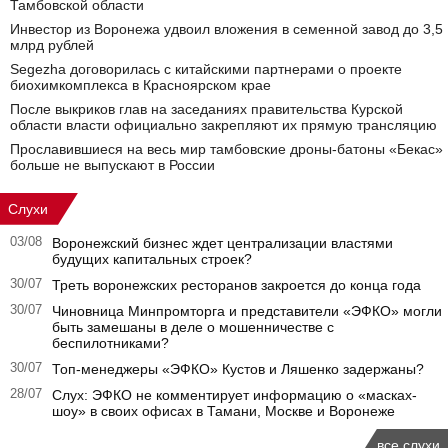
Тамбовской области
Инвестор из Воронежа удвоил вложения в семенной завод до 3,5
млрд рублей
Segezha договорилась с китайскими партнерами о проекте
биохимкомплекса в Красноярском крае
После выкриков глав на заседаниях правительства Курской
области власти официально закрепляют их прямую трансляцию
Прославившиеся на весь мир тамбовские дроны-батоны «Бекас»
больше не выпускают в России
Слухи
03/08
Воронежский бизнес ждет централизации властями
будущих капитальных строек?
30/07
Треть воронежских ресторанов закроется до конца года
30/07
Чиновница Минпромторга и представители «ЭФКО» могли
быть замешаны в деле о мошенничестве с
беспилотниками?
30/07
Топ-менеджеры «ЭФКО» Кустов и Ляшенко задержаны?
28/07
Слух: ЭФКО не комментирует информацию о «масках-
шоу» в своих офисах в Тамани, Москве и Воронеже
все слухи