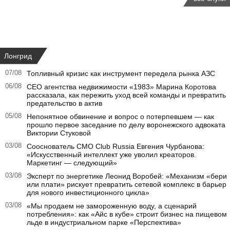
Лонгрид
07/08
Топливный кризис как инструмент передела рынка АЗС
06/08
CEO агентства недвижимости «1983» Марина Коротова
рассказала, как пережить уход всей команды и превратить
предательство в актив
05/08
Непонятное обвинение и вопрос о потерпевшем — как
прошло первое заседание по делу воронежского адвоката
Виктории Стуковой
03/08
Сооснователь CMO Club Russia Евгения Чурбанова:
«Искусственный интеллект уже уволил креаторов.
Маркетинг — следующий»
03/08
Эксперт по энергетике Леонид Воробей: «Механизм «бери
или плати» рискует превратить сетевой комплекс в барьер
для нового инвестиционного цикла»
03/08
«Мы продаем не замороженную воду, а сценарий
потребления»: как «Айс в кубе» строит бизнес на пищевом
льде в индустриальном парке «Перспектива»