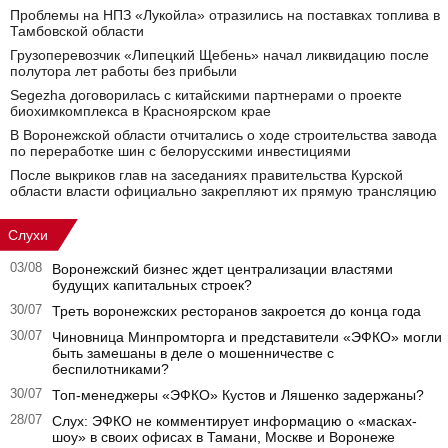
Проблемы на НПЗ «Лукойла» отразились на поставках топлива в
Тамбовской области
Грузоперевозчик «Липецкий Щебень» начал ликвидацию после
полутора лет работы без прибыли
Segezha договорилась с китайскими партнерами о проекте
биохимкомплекса в Красноярском крае
В Воронежской области отчитались о ходе строительства завода
по переработке шин с белорусскими инвестициями
После выкриков глав на заседаниях правительства Курской
области власти официально закрепляют их прямую трансляцию
Слухи
03/08
Воронежский бизнес ждет централизации властями
будущих капитальных строек?
30/07
Треть воронежских ресторанов закроется до конца года
30/07
Чиновница Минпромторга и представители «ЭФКО» могли
быть замешаны в деле о мошенничестве с
беспилотниками?
30/07
Топ-менеджеры «ЭФКО» Кустов и Ляшенко задержаны?
28/07
Слух: ЭФКО не комментирует информацию о «масках-
шоу» в своих офисах в Тамани, Москве и Воронеже