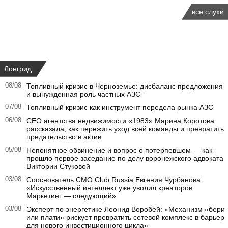
все слухи
Лонгрид
08/08
Топливный кризис в Черноземье: дисбаланс предложения
и вынужденная роль частных АЗС
07/08
Топливный кризис как инструмент передела рынка АЗС
06/08
CEO агентства недвижимости «1983» Марина Коротова
рассказала, как пережить уход всей команды и превратить
предательство в актив
05/08
Непонятное обвинение и вопрос о потерпевшем — как
прошло первое заседание по делу воронежского адвоката
Виктории Стуковой
03/08
Сооснователь CMO Club Russia Евгения Чурбанова:
«Искусственный интеллект уже уволил креаторов.
Маркетинг — следующий»
03/08
Эксперт по энергетике Леонид Воробей: «Механизм «бери
или плати» рискует превратить сетевой комплекс в барьер
для нового инвестиционного цикла»