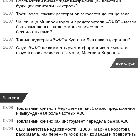
03/08
Воронежский бизнес ждет централизации властями
будущих капитальных строек?
30/07
Треть воронежских ресторанов закроется до конца года
30/07
Чиновница Минпромторга и представители «ЭФКО» могли
быть замешаны в деле о мошенничестве с
беспилотниками?
30/07
Топ-менеджеры «ЭФКО» Кустов и Ляшенко задержаны?
28/07
Слух: ЭФКО не комментирует информацию о «масках-
шоу» в своих офисах в Тамани, Москве и Воронеже
все слухи
Лонгрид
08/08
Топливный кризис в Черноземье: дисбаланс предложения
и вынужденная роль частных АЗС
07/08
Топливный кризис как инструмент передела рынка АЗС
06/08
CEO агентства недвижимости «1983» Марина Коротова
рассказала, как пережить уход всей команды и превратить