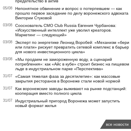
предательство в актив
05/08
Непонятное обвинение и вопрос о потерпевшем — как
прошло первое заседание по делу воронежского адвоката
Виктории Стуковой
03/08
Сооснователь CMO Club Russia Евгения Чурбанова:
«Искусственный интеллект уже уволил креаторов.
Маркетинг — следующий»
03/08
Эксперт по энергетике Леонид Воробей: «Механизм «бери
или плати» рискует превратить сетевой комплекс в барьер
для нового инвестиционного цикла»
03/08
«Мы продаем не замороженную воду, а сценарий
потребления»: как «Айс в кубе» строит бизнес на пищевом
льде в индустриальном парке «Перспектива»
31/07
«Самая тяжелая фаза за десятилетие»: как массовые
закрытия ресторанов в Воронеже стали новой нормой
31/07
Как воронежские заводы выживают на рынке подстанций:
кооперация вместо полного цикла
31/07
Индустриальный пригород Воронежа может запустить
новый формат жилья
все новости